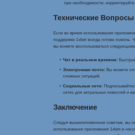
при необходимости, корректируйте
Технические Вопросы
Если во время использования приложени
поддержки 1xbet всегда готова помочь.
вы можете воспользоваться следующим
Чат в реальном времени:
Быстрый
Электронная почта:
Вы можете отп
сложных ситуаций.
Социальные сети:
Подписывайтесь
сетях для актуальных новостей и ак
Заключение
Следуя вышеизложенным советам, вы см
использования приложения 1xbet и насл