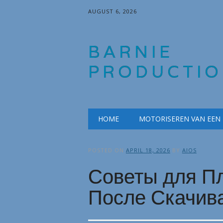
AUGUST 6, 2026
BARNIE
PRODUCTIO
Main menu
Skip
HOME
MOTORISEREN VAN EEN
to
content
POSTED ON
APRIL 18, 2026
BY
AIOS
Советы для П
После Скачив