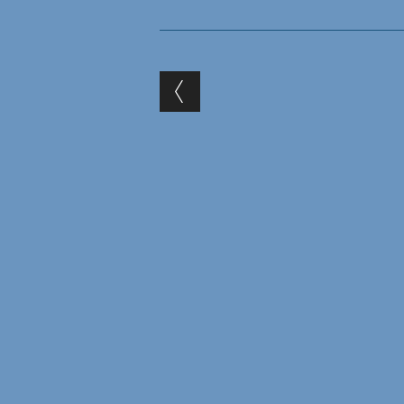
Post navigation