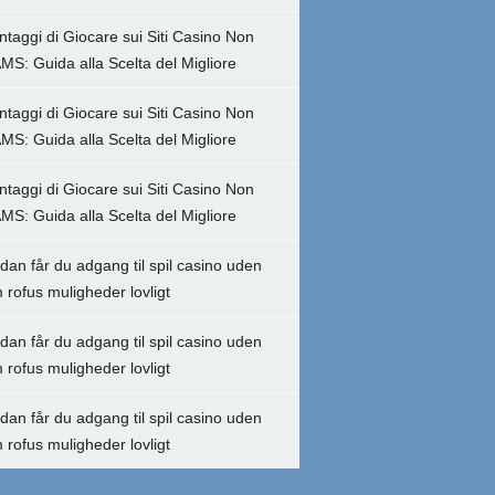
ntaggi di Giocare sui Siti Casino Non
MS: Guida alla Scelta del Migliore
ntaggi di Giocare sui Siti Casino Non
MS: Guida alla Scelta del Migliore
ntaggi di Giocare sui Siti Casino Non
MS: Guida alla Scelta del Migliore
dan får du adgang til spil casino uden
 rofus muligheder lovligt
dan får du adgang til spil casino uden
 rofus muligheder lovligt
dan får du adgang til spil casino uden
 rofus muligheder lovligt