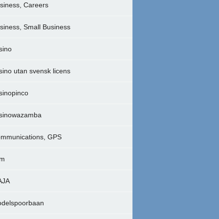
siness, Careers
siness, Small Business
sino
sino utan svensk licens
sinopinco
sinowazamba
mmunications, GPS
lm
AJA
delspoorbaan