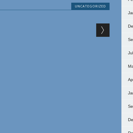
UNCATEGORIZED
Ja
De
Se
Ju
Ma
Ap
Ja
Se
De