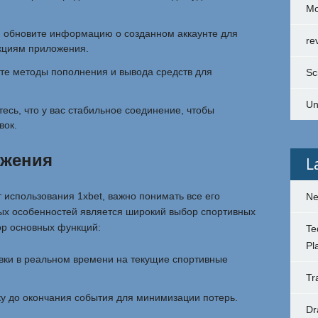
Mo
 обновите информацию о созданном аккаунте для
re
кциям приложения.
те методы пополнения и вывода средств для
Sc
Un
есь, что у вас стабильное соединение, чтобы
вок.
ожения
L
 использования 1xbet, важно понимать все его
Ne
ных особенностей является широкий выбор спортивных
ор основных функций:
Te
Pl
вки в реальном времени на текущие спортивные
Tr
у до окончания события для минимизации потерь.
Dr