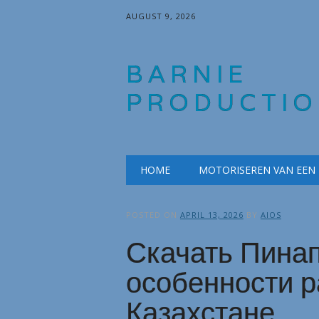
AUGUST 9, 2026
BARNIE
PRODUCTIO
Main menu
Skip
HOME
MOTORISEREN VAN EEN
to
content
POSTED ON
APRIL 13, 2026
BY
AIOS
Скачать Пинап
особенности 
Казахстане