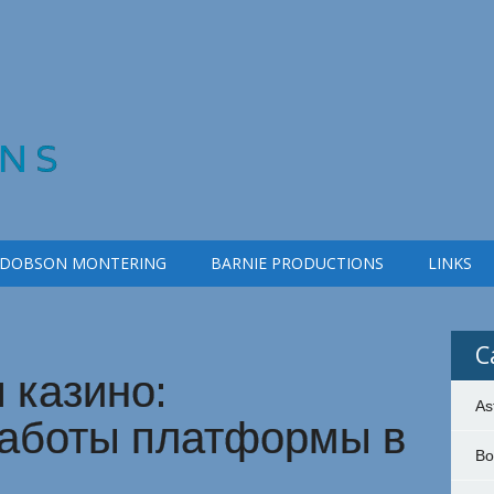
NS
 DOBSON MONTERING
BARNIE PRODUCTIONS
LINKS
C
 казино:
As
работы платформы в
Bo