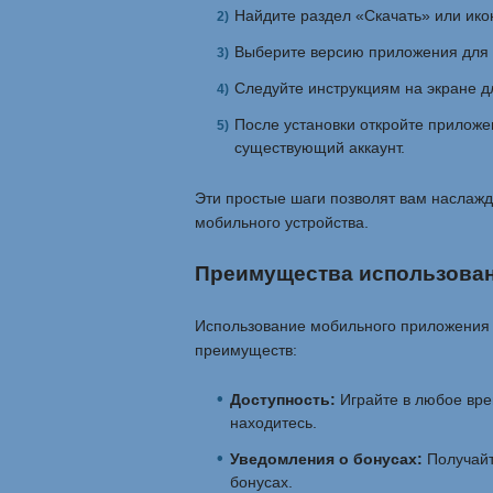
Найдите раздел «Скачать» или ико
Выберите версию приложения для 
Следуйте инструкциям на экране д
После установки откройте приложе
существующий аккаунт.
Эти простые шаги позволят вам наслаж
мобильного устройства.
Преимущества использован
Использование мобильного приложения 
преимуществ:
Доступность:
Играйте в любое врем
находитесь.
Уведомления о бонусах:
Получайт
бонусах.