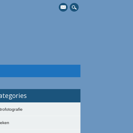
mail
ategories
trofotografie
eken