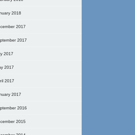
nuary 2018
cember 2017
ptember 2017
ly 2017
y 2017
ril 2017
nuary 2017
ptember 2016
cember 2015