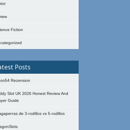
tor
view
ience Fiction
categorized
atest Posts
on54 Rezension
ddy Slot UK 2026 Honest Review And
ayer Guide
agaperras de 3-rodillos vs 5-rodillos
agonSlots