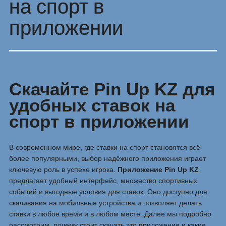
на спорт в
приложении
Скачайте Pin Up KZ для
удобных ставок на
спорт в приложении
В современном мире, где ставки на спорт становятся всё
более популярными, выбор надёжного приложения играет
ключевую роль в успехе игрока.
Приложение Pin Up KZ
предлагает удобный интерфейс, множество спортивных
событий и выгодные условия для ставок. Оно доступно для
скачивания на мобильные устройства и позволяет делать
ставки в любое время и в любом месте. Далее мы подробно
рассмотрим, почему стоит скачать это приложение и какие