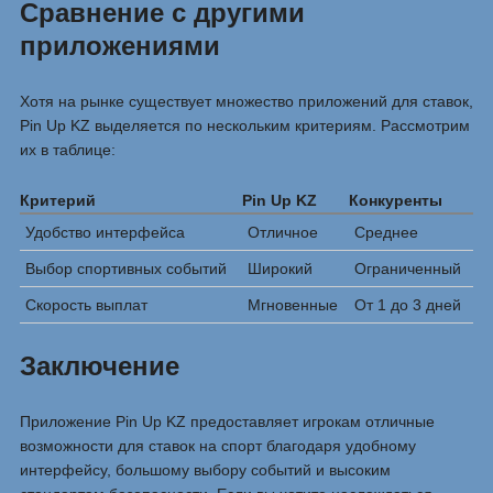
Сравнение с другими
приложениями
Хотя на рынке существует множество приложений для ставок,
Pin Up KZ выделяется по нескольким критериям. Рассмотрим
их в таблице:
Критерий
Pin Up KZ
Конкуренты
Удобство интерфейса
Отличное
Среднее
Выбор спортивных событий
Широкий
Ограниченный
Скорость выплат
Мгновенные
От 1 до 3 дней
Заключение
Приложение Pin Up KZ предоставляет игрокам отличные
возможности для ставок на спорт благодаря удобному
интерфейсу, большому выбору событий и высоким