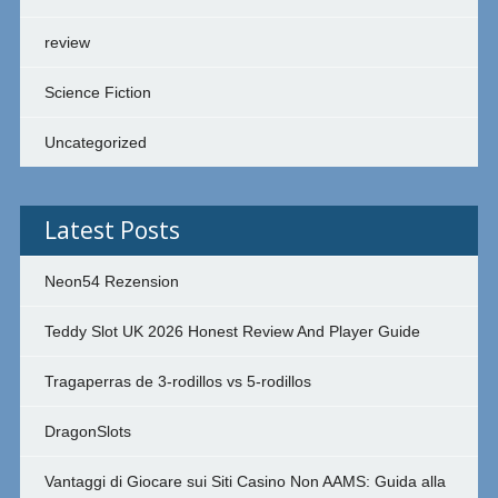
review
Science Fiction
Uncategorized
Latest Posts
Neon54 Rezension
Teddy Slot UK 2026 Honest Review And Player Guide
Tragaperras de 3-rodillos vs 5-rodillos
DragonSlots
Vantaggi di Giocare sui Siti Casino Non AAMS: Guida alla