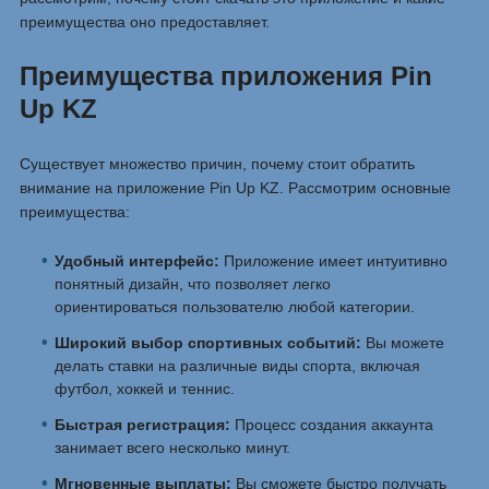
преимущества оно предоставляет.
Преимущества приложения Pin
Up KZ
Существует множество причин, почему стоит обратить
внимание на приложение Pin Up KZ. Рассмотрим основные
преимущества:
Удобный интерфейс:
Приложение имеет интуитивно
понятный дизайн, что позволяет легко
ориентироваться пользователю любой категории.
Широкий выбор спортивных событий:
Вы можете
делать ставки на различные виды спорта, включая
футбол, хоккей и теннис.
Быстрая регистрация:
Процесс создания аккаунта
занимает всего несколько минут.
Мгновенные выплаты:
Вы сможете быстро получать