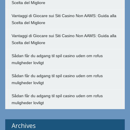
Scelta del Migliore
Vantaggi di Giocare sui Siti Casino Non AAMS: Guida alla
Scelta del Migliore
Vantaggi di Giocare sui Siti Casino Non AAMS: Guida alla
Scelta del Migliore
Sådan får du adgang til spil casino uden om rofus
muligheder lovligt
Sådan får du adgang til spil casino uden om rofus
muligheder lovligt
Sådan får du adgang til spil casino uden om rofus
muligheder lovligt
Archives