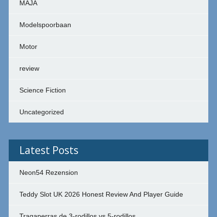
MAJA
Modelspoorbaan
Motor
review
Science Fiction
Uncategorized
Latest Posts
Neon54 Rezension
Teddy Slot UK 2026 Honest Review And Player Guide
Tragaperras de 3-rodillos vs 5-rodillos