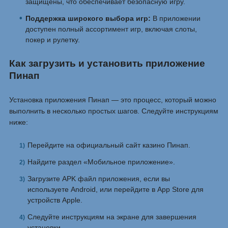
защищены, что обеспечивает безопасную игру.
Поддержка широкого выбора игр:
В приложении
доступен полный ассортимент игр, включая слоты,
покер и рулетку.
Как загрузить и установить приложение
Пинап
Установка приложения Пинап — это процесс, который можно
выполнить в несколько простых шагов. Следуйте инструкциям
ниже:
Перейдите на официальный сайт казино Пинап.
Найдите раздел «Мобильноe приложение».
Загрузите APK файл приложения, если вы
используете Android, или перейдите в App Store для
устройств Apple.
Следуйте инструкциям на экране для завершения
установки.