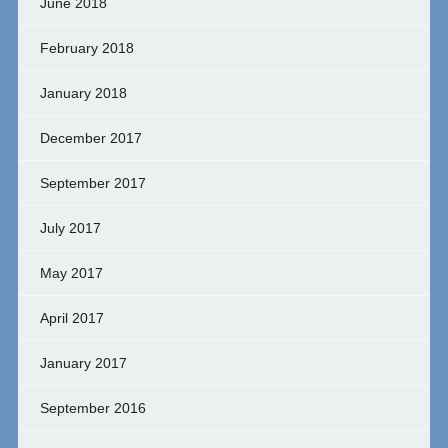
June 2018
February 2018
January 2018
December 2017
September 2017
July 2017
May 2017
April 2017
January 2017
September 2016