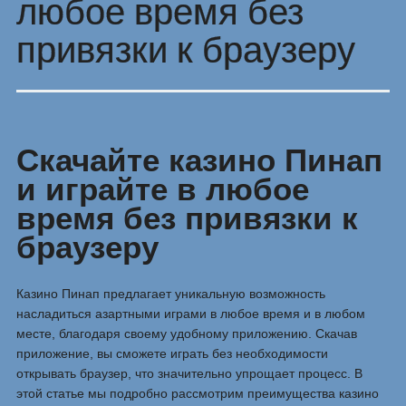
любое время без
привязки к браузеру
Скачайте казино Пинап
и играйте в любое
время без привязки к
браузеру
Казино Пинап предлагает уникальную возможность
насладиться азартными играми в любое время и в любом
месте, благодаря своему удобному приложению. Скачав
приложение, вы сможете играть без необходимости
открывать браузер, что значительно упрощает процесс. В
этой статье мы подробно рассмотрим преимущества казино