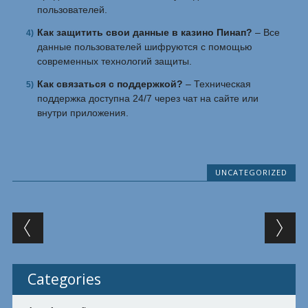
пользователей.
Как защитить свои данные в казино Пинап?
– Все
данные пользователей шифруются с помощью
современных технологий защиты.
Как связаться с поддержкой?
– Техническая
поддержка доступна 24/7 через чат на сайте или
внутри приложения.
UNCATEGORIZED
Post navigation
Categories