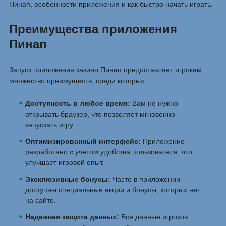
Пинап, особенности приложения и как быстро начать играть.
Преимущества приложения
Пинап
Запуск приложения казино Пинап предоставляет игрокам
множество преимуществ, среди которых:
Доступность в любое время:
Вам не нужно
открывать браузер, что позволяет мгновенно
запускать игру.
Оптимизированный интерфейс:
Приложение
разработано с учетом удобства пользователя, что
улучшает игровой опыт.
Эксклюзивные бонусы:
Часто в приложении
доступны специальные акции и бонусы, которых нет
на сайте.
Надежная защита данных:
Все данные игроков