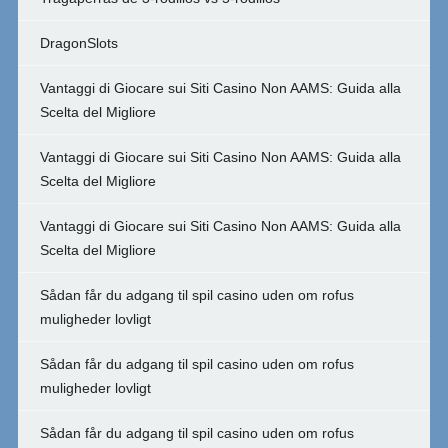
DragonSlots
Vantaggi di Giocare sui Siti Casino Non AAMS: Guida alla
Scelta del Migliore
Vantaggi di Giocare sui Siti Casino Non AAMS: Guida alla
Scelta del Migliore
Vantaggi di Giocare sui Siti Casino Non AAMS: Guida alla
Scelta del Migliore
Sådan får du adgang til spil casino uden om rofus
muligheder lovligt
Sådan får du adgang til spil casino uden om rofus
muligheder lovligt
Sådan får du adgang til spil casino uden om rofus