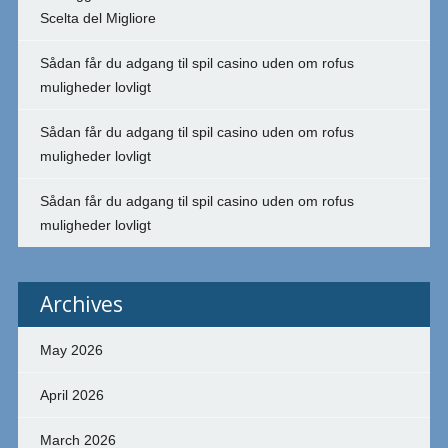
Scelta del Migliore
Sådan får du adgang til spil casino uden om rofus
muligheder lovligt
Sådan får du adgang til spil casino uden om rofus
muligheder lovligt
Sådan får du adgang til spil casino uden om rofus
muligheder lovligt
Archives
May 2026
April 2026
March 2026