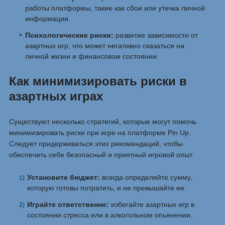
работы платформы, такие как сбои или утечка личной
информации.
Психологические риски:
развитие зависимости от
азартных игр, что может негативно сказаться на
личной жизни и финансовом состоянии.
Как минимизировать риски в
азартных играх
Существуют несколько стратегий, которые могут помочь
минимизировать риски при игре на платформе Pin Up.
Следует придерживаться этих рекомендаций, чтобы
обеспечить себе безопасный и приятный игровой опыт:
Установите бюджет:
всегда определяйте сумму,
которую готовы потратить, и не превышайте ее.
Играйте ответственно:
избегайте азартных игр в
состоянии стресса или в алкогольном опьянении.