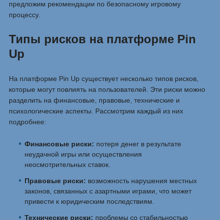
предложим рекомендации по безопасному игровому
процессу.
Типы рисков на платформе Pin
Up
На платформе Pin Up существует несколько типов рисков,
которые могут повлиять на пользователей. Эти риски можно
разделить на финансовые, правовые, технические и
психологические аспекты. Рассмотрим каждый из них
подробнее:
Финансовые риски:
потеря денег в результате
неудачной игры или осуществления
неосмотрительных ставок.
Правовые риски:
возможность нарушения местных
законов, связанных с азартными играми, что может
привести к юридическим последствиям.
Технические риски:
проблемы со стабильностью