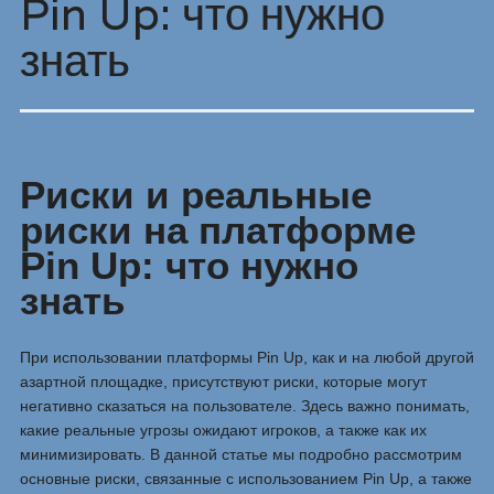
Pin Up: что нужно
знать
Риски и реальные
риски на платформе
Pin Up: что нужно
знать
При использовании платформы Pin Up, как и на любой другой
азартной площадке, присутствуют риски, которые могут
негативно сказаться на пользователе. Здесь важно понимать,
какие реальные угрозы ожидают игроков, а также как их
минимизировать. В данной статье мы подробно рассмотрим
основные риски, связанные с использованием Pin Up, а также