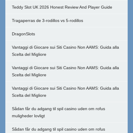
Teddy Slot UK 2026 Honest Review And Player Guide
Tragaperras de 3-rodillos vs 5-rodillos
DragonSlots
Vantaggi di Giocare sui Siti Casino Non AAMS: Guida alla
Scelta del Migliore
Vantaggi di Giocare sui Siti Casino Non AAMS: Guida alla
Scelta del Migliore
Vantaggi di Giocare sui Siti Casino Non AAMS: Guida alla
Scelta del Migliore
Sådan får du adgang til spil casino uden om rofus
muligheder lovligt
Sådan får du adgang til spil casino uden om rofus