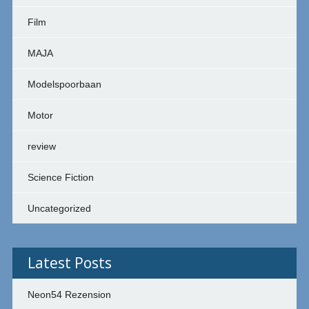
Film
MAJA
Modelspoorbaan
Motor
review
Science Fiction
Uncategorized
Latest Posts
Neon54 Rezension