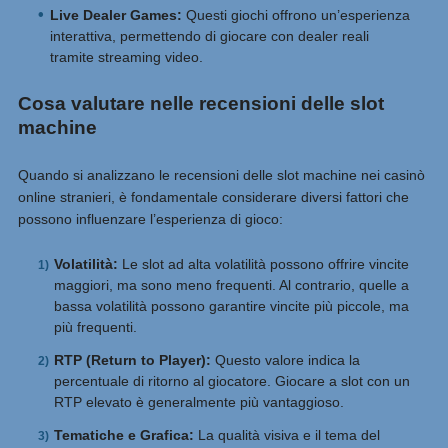
Live Dealer Games:
Questi giochi offrono un’esperienza
interattiva, permettendo di giocare con dealer reali
tramite streaming video.
Cosa valutare nelle recensioni delle slot
machine
Quando si analizzano le recensioni delle slot machine nei casinò
online stranieri, è fondamentale considerare diversi fattori che
possono influenzare l’esperienza di gioco:
Volatilità:
Le slot ad alta volatilità possono offrire vincite
maggiori, ma sono meno frequenti. Al contrario, quelle a
bassa volatilità possono garantire vincite più piccole, ma
più frequenti.
RTP (Return to Player):
Questo valore indica la
percentuale di ritorno al giocatore. Giocare a slot con un
RTP elevato è generalmente più vantaggioso.
Tematiche e Grafica:
La qualità visiva e il tema del