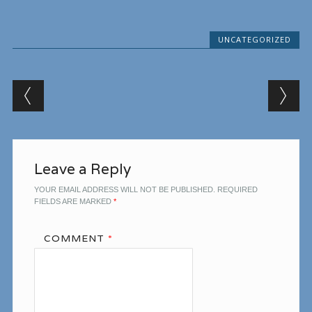
UNCATEGORIZED
Post navigation
Leave a Reply
YOUR EMAIL ADDRESS WILL NOT BE PUBLISHED.
REQUIRED
FIELDS ARE MARKED
*
COMMENT
*