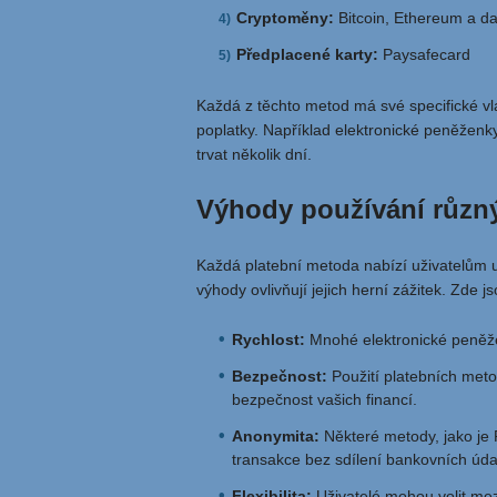
Cryptoměny:
Bitcoin, Ethereum a da
Předplacené karty:
Paysafecard
Každá z těchto metod má své specifické vla
poplatky. Například elektronické peněženk
trvat několik dní.
Výhody používání různ
Každá platební metoda nabízí uživatelům urč
výhody ovlivňují jejich herní zážitek. Zde j
Rychlost:
Mnohé elektronické peněže
Bezpečnost:
Použití platebních metod
bezpečnost vašich financí.
Anonymita:
Některé metody, jako je 
transakce bez sdílení bankovních úda
Flexibilita:
Uživatelé mohou volit mez