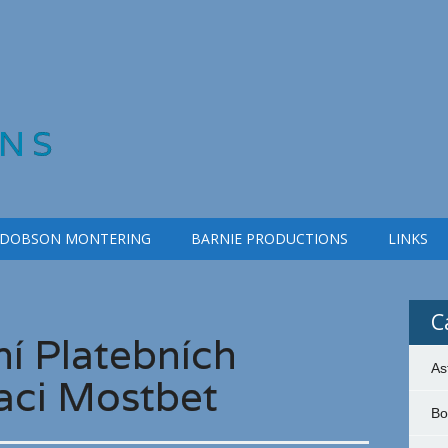
NS
 DOBSON MONTERING
BARNIE PRODUCTIONS
LINKS
C
í Platebních
As
aci Mostbet
Bo