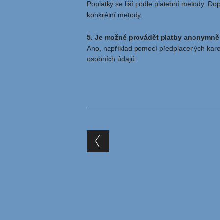
Poplatky se liší podle platební metody. D
konkrétní metody.
5. Je možné provádět platby anonymně
Ano, například pomocí předplacených kare
osobních údajů.
Post navigation