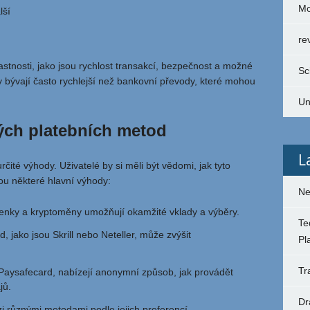
Mo
lší
re
stnosti, jako jsou rychlost transakcí, bezpečnost a možné
Sc
y bývají často rychlejší než bankovní převody, které mohou
Un
ých platebních metod
L
ité výhody. Uživatelé by si měli být vědomi, jak tyto
sou některé hlavní výhody:
Ne
nky a kryptoměny umožňují okamžité vklady a výběry.
Te
, jako jsou Skrill nebo Neteller, může zvýšit
Pl
Tr
Paysafecard, nabízejí anonymní způsob, jak provádět
jů.
Dr
i různými metodami podle jejich preferencí.