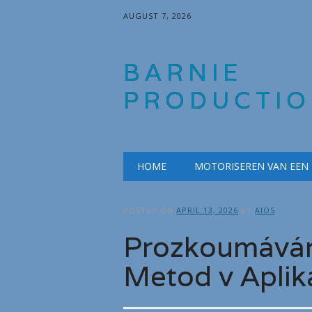
AUGUST 7, 2026
BARNIE
PRODUCTIO
Main menu
Skip
HOME
MOTORISEREN VAN EEN
to
content
POSTED ON
APRIL 13, 2026
BY
AIOS
Prozkoumáván
Metod v Aplik