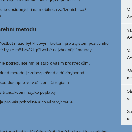
je dostupných i na mobilních zařízeních, což
Va
m.
AA
latební metodu
Va
AA
Mostbet může být klíčovým krokem pro zajištění pozitivního
eré byste měli zvážit při volbě nejvhodnější metody:
Va
AA
hle potřebujete mít přístup k vašim prostředkům.
Så
volená metoda je zabezpečená a důvěryhodná.
om
jsou dostupné ve vaší zemi či regionu.
Så
 s transakcemi nějaké poplatky.
om
je pro vás pohodlné a co vám vyhovuje.
Så
om
ci Mostbet je důležité zvážit různé faktory, které ovlivňují