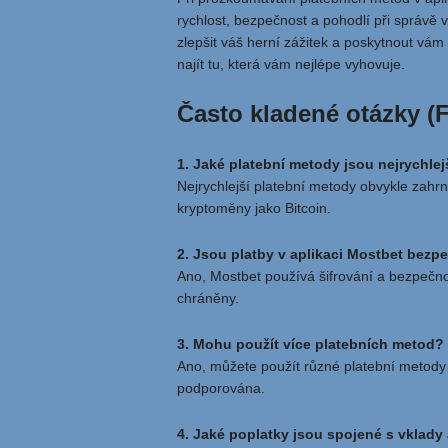
rychlost, bezpečnost a pohodlí při správě
zlepšit váš herní zážitek a poskytnout vám
najít tu, která vám nejlépe vyhovuje.
Často kladené otázky (
1. Jaké platební metody jsou nejrychlej
Nejrychlejší platební metody obvykle zahrnu
kryptoměny jako Bitcoin.
2. Jsou platby v aplikaci Mostbet bezp
Ano, Mostbet používá šifrování a bezpečnos
chráněny.
3. Mohu použít více platebních metod?
Ano, můžete použít různé platební metody p
podporována.
4. Jaké poplatky jsou spojené s vklady