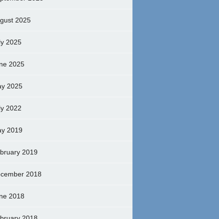
gust 2025
ly 2025
ne 2025
y 2025
ly 2022
y 2019
bruary 2019
cember 2018
ne 2018
bruary 2018