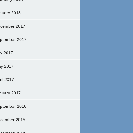
nuary 2018
cember 2017
ptember 2017
ly 2017
y 2017
ril 2017
nuary 2017
ptember 2016
cember 2015