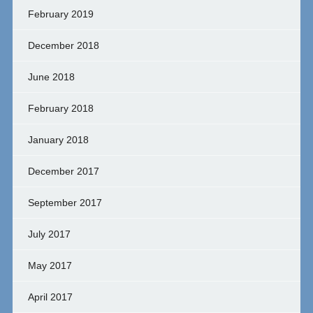
February 2019
December 2018
June 2018
February 2018
January 2018
December 2017
September 2017
July 2017
May 2017
April 2017