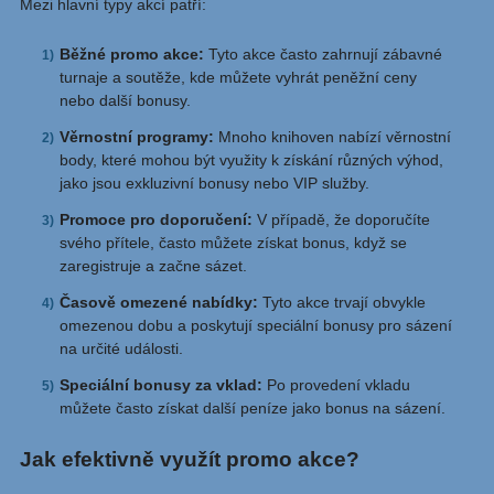
Mezi hlavní typy akcí patří:
Běžné promo akce:
Tyto akce často zahrnují zábavné
turnaje a soutěže, kde můžete vyhrát peněžní ceny
nebo další bonusy.
Věrnostní programy:
Mnoho knihoven nabízí věrnostní
body, které mohou být využity k získání různých výhod,
jako jsou exkluzivní bonusy nebo VIP služby.
Promoce pro doporučení:
V případě, že doporučíte
svého přítele, často můžete získat bonus, když se
zaregistruje a začne sázet.
Časově omezené nabídky:
Tyto akce trvají obvykle
omezenou dobu a poskytují speciální bonusy pro sázení
na určité události.
Speciální bonusy za vklad:
Po provedení vkladu
můžete často získat další peníze jako bonus na sázení.
Jak efektivně využít promo akce?