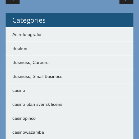
Categories
Astrofotografie
Boeken
Business, Careers
Business, Small Business
casino
casino utan svensk licens
casinopinco
casinowazamba