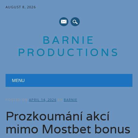
AUGUST 8, 2026
mail
BARNIE
PRODUCTIONS
Main menu
Skip
MENU
to
content
POSTED ON
APRIL 14, 2026
BY
BARNIE
Prozkoumání akcí
mimo Mostbet bonus