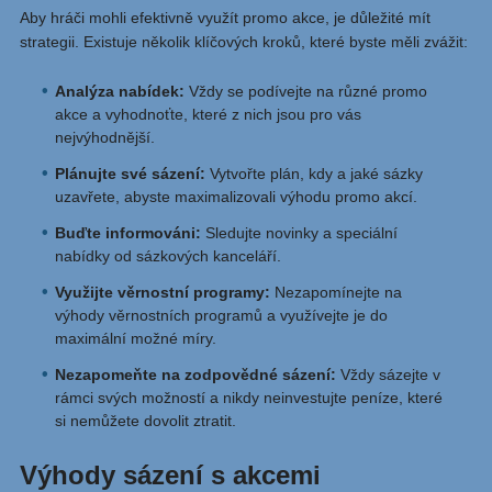
Aby hráči mohli efektivně využít promo akce, je důležité mít
strategii. Existuje několik klíčových kroků, které byste měli zvážit:
Analýza nabídek:
Vždy se podívejte na různé promo
akce a vyhodnoťte, které z nich jsou pro vás
nejvýhodnější.
Plánujte své sázení:
Vytvořte plán, kdy a jaké sázky
uzavřete, abyste maximalizovali výhodu promo akcí.
Buďte informováni:
Sledujte novinky a speciální
nabídky od sázkových kanceláří.
Využijte věrnostní programy:
Nezapomínejte na
výhody věrnostních programů a využívejte je do
maximální možné míry.
Nezapomeňte na zodpovědné sázení:
Vždy sázejte v
rámci svých možností a nikdy neinvestujte peníze, které
si nemůžete dovolit ztratit.
Výhody sázení s akcemi