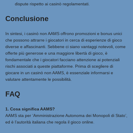
dispute rispetto ai casinò regolamentati.
Conclusione
In sintesi, i casinò non AAMS offrono promozioni e bonus unici
che possono attrarre i giocatori in cerca di esperienze di gioco
diverse e affascinanti. Sebbene ci siano vantaggi notevoli, come
offerte più generose e una maggiore libertà di gioco, è
fondamentale che i giocatori facciano attenzione ai potenziali
rischi associati a queste piattaforme. Prima di scegliere di
giocare in un casinò non AAMS, è essenziale informarsi e
valutare attentamente le possibilità.
FAQ
1. Cosa significa AAMS?
AAMS sta per ‘Amministrazione Autonoma dei Monopoli di Stato’,
ed è l’autorità italiana che regola il gioco online.