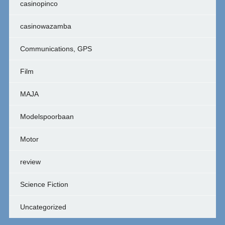
casinopinco
casinowazamba
Communications, GPS
Film
MAJA
Modelspoorbaan
Motor
review
Science Fiction
Uncategorized