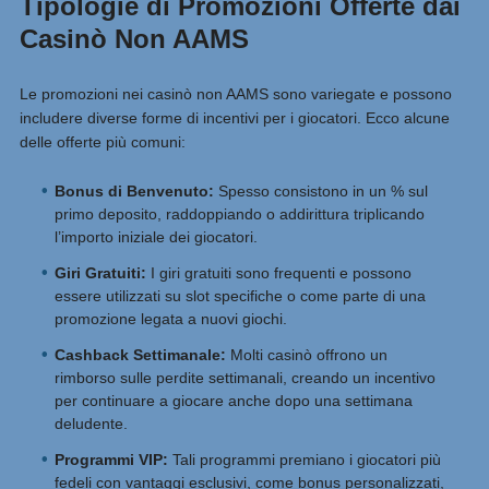
Tipologie di Promozioni Offerte dai
Casinò Non AAMS
Le promozioni nei casinò non AAMS sono variegate e possono
includere diverse forme di incentivi per i giocatori. Ecco alcune
delle offerte più comuni:
Bonus di Benvenuto:
Spesso consistono in un % sul
primo deposito, raddoppiando o addirittura triplicando
l’importo iniziale dei giocatori.
Giri Gratuiti:
I giri gratuiti sono frequenti e possono
essere utilizzati su slot specifiche o come parte di una
promozione legata a nuovi giochi.
Cashback Settimanale:
Molti casinò offrono un
rimborso sulle perdite settimanali, creando un incentivo
per continuare a giocare anche dopo una settimana
deludente.
Programmi VIP:
Tali programmi premiano i giocatori più
fedeli con vantaggi esclusivi, come bonus personalizzati,