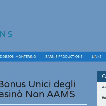
NS
 DOBSON MONTERING
BARNIE PRODUCTIONS
LINKS
C
Bonus Unici degli
As
 Casinò Non AAMS
Bo