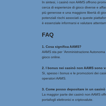
In sintesi, i casinò non AAMS offrono promo
cerca di esperienze di gioco diverse e affa
più generose e una maggiore libertà di gioc
potenziali rischi associati a queste piatta
è essenziale informarsi e valutare attentame
FAQ
1. Cosa significa AAMS?
AAMS sta per ‘Amministrazione Autonoma dei 
gioco online.
2. I bonus nei casinò non AAMS sono v
Sì, spesso i bonus e le promozioni dei cas
operatori AAMS.
3. Come posso depositare in un casin
La maggior parte dei casinò non AAMS offre
portafogli elettronici e criptovalute.