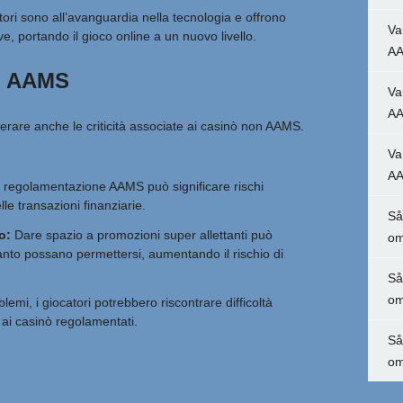
ori sono all’avanguardia nella tecnologia e offrono
Va
ve, portando il gioco online a un nuovo livello.
AA
on AAMS
Va
AA
erare anche le criticità associate ai casinò non AAMS.
Va
AA
regolamentazione AAMS può significare rischi
lle transazioni finanziarie.
Så
o:
Dare spazio a promozioni super allettanti può
om
uanto possano permettersi, aumentando il rischio di
Så
om
lemi, i giocatori potrebbero riscontrare difficoltà
 ai casinò regolamentati.
Så
om