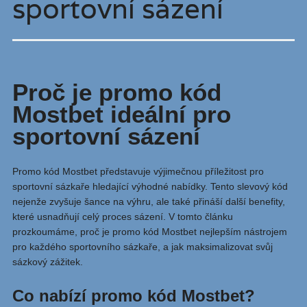
sportovní sázení
Proč je promo kód
Mostbet ideální pro
sportovní sázení
Promo kód Mostbet představuje výjimečnou příležitost pro
sportovní sázkaře hledající výhodné nabídky. Tento slevový kód
nejenže zvyšuje šance na výhru, ale také přináší další benefity,
které usnadňují celý proces sázení. V tomto článku
prozkoumáme, proč je promo kód Mostbet nejlepším nástrojem
pro každého sportovního sázkaře, a jak maksimalizovat svůj
sázkový zážitek.
Co nabízí promo kód Mostbet?