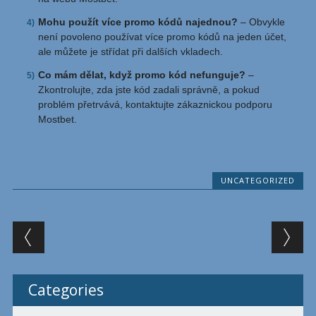
Mohu použít více promo kódů najednou?
– Obvykle
není povoleno používat více promo kódů na jeden účet,
ale můžete je střídat při dalších vkladech.
Co mám dělat, když promo kód nefunguje?
–
Zkontrolujte, zda jste kód zadali správně, a pokud
problém přetrvává, kontaktujte zákaznickou podporu
Mostbet.
UNCATEGORIZED
Post navigation
Categories