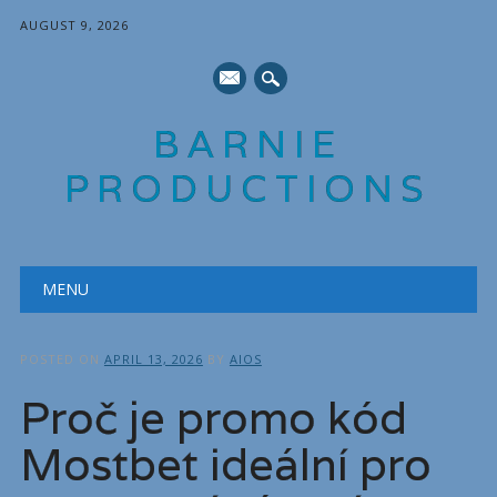
AUGUST 9, 2026
mail
BARNIE
PRODUCTIONS
Main menu
Skip
MENU
to
content
POSTED ON
APRIL 13, 2026
BY
AIOS
Proč je promo kód
Mostbet ideální pro