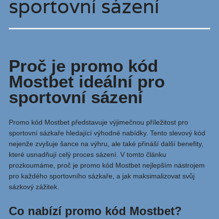
sportovní sázení
Proč je promo kód
Mostbet ideální pro
sportovní sázení
Promo kód Mostbet představuje výjimečnou příležitost pro
sportovní sázkaře hledající výhodné nabídky. Tento slevový kód
nejenže zvyšuje šance na výhru, ale také přináší další benefity,
které usnadňují celý proces sázení. V tomto článku
prozkoumáme, proč je promo kód Mostbet nejlepším nástrojem
pro každého sportovního sázkaře, a jak maksimalizovat svůj
sázkový zážitek.
Co nabízí promo kód Mostbet?