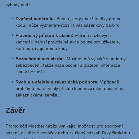
výhody patří:
Zvýšení bankrollu:
Bonus, který obdržíte díky promo
kódu, může významně rozšířit váš sázenkový bankroll.
Pravidelný přístup k akcím:
Většina sázkových
kanceláří nabízí pravidelné akce pouze pro uživatele,
kteří používají promo kódy.
Bezpečnost vašich dat:
Mostbet má vysoké standardy
zabezpečení, takže vaše osobní a platební informace
jsou v bezpečí.
Rychlá a efektivní zákaznická podpora:
V případě
problémů máte rychlý přístup k pomoci díky robustnímu
zákaznickému servisu.
Závěr
Promo kód Mostbet nabízí vynikající možnosti pro sportovní
sázení, ať už jste nováček nebo zkušený sázkař. Díky širokému