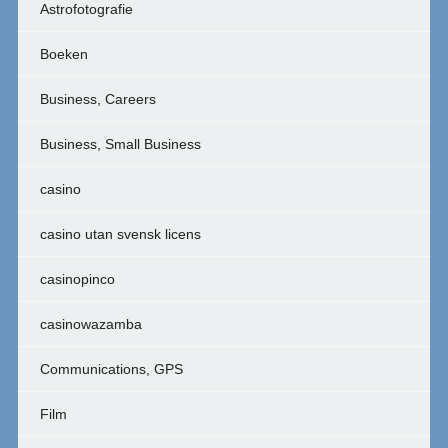
Astrofotografie
Boeken
Business, Careers
Business, Small Business
casino
casino utan svensk licens
casinopinco
casinowazamba
Communications, GPS
Film