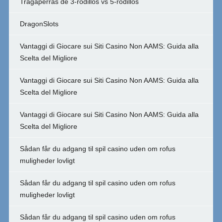
Tragaperras de 3-rodillos vs 5-rodillos
DragonSlots
Vantaggi di Giocare sui Siti Casino Non AAMS: Guida alla
Scelta del Migliore
Vantaggi di Giocare sui Siti Casino Non AAMS: Guida alla
Scelta del Migliore
Vantaggi di Giocare sui Siti Casino Non AAMS: Guida alla
Scelta del Migliore
Sådan får du adgang til spil casino uden om rofus
muligheder lovligt
Sådan får du adgang til spil casino uden om rofus
muligheder lovligt
Sådan får du adgang til spil casino uden om rofus