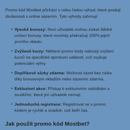
Promo kód Mostbet přichází s celou řadou výhod, které posilují
zkušenosti s online sázením. Tyto výhody zahrnují:
Vysoké bonusy:
Noví uživatelé mohou získat štědré
uvítací bonusy, které mnohdy překračují 100% jejich
prvního vkladu.
Zvýšené kurzy:
Některé promo kódy nabízejí zvýšení
kurzů na specifické sportovní události, což zvyšuje
potenciální výhry.
Doplňkové sázky zdarma:
Možnost sázet bez rizika
díky bonusovým vkladům nebo sázením zdarma.
Exkluzivní akce:
Přístup k exkluzivním nabídkám a
soutěžím, které jiní uživatelé nemají.
Jednoduchá registrace:
Registrovat se s promo
kódem je rychlé a snadné, což šetří čas.
Jak použít promo kód Mostbet?