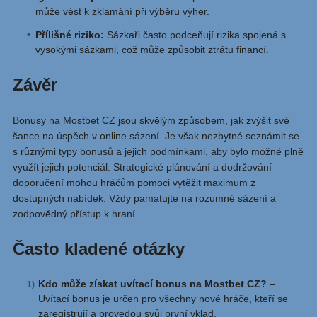
může vést k zklamání při výběru výher.
Přílišné riziko:
Sázkaři často podceňují rizika spojená s
vysokými sázkami, což může způsobit ztrátu financí.
Závěr
Bonusy na Mostbet CZ jsou skvělým způsobem, jak zvýšit své
šance na úspěch v online sázení. Je však nezbytné seznámit se
s různými typy bonusů a jejich podmínkami, aby bylo možné plně
využít jejich potenciál. Strategické plánování a dodržování
doporučení mohou hráčům pomoci vytěžit maximum z
dostupných nabídek. Vždy pamatujte na rozumné sázení a
zodpovědný přístup k hraní.
Často kladené otázky
Kdo může získat uvítací bonus na Mostbet CZ?
–
Uvítací bonus je určen pro všechny nové hráče, kteří se
zaregistrují a provedou svůj první vklad.