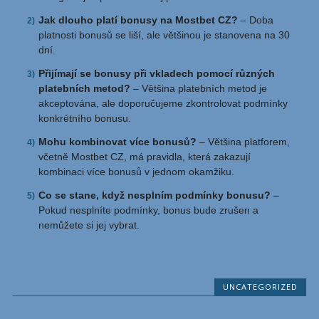
Jak dlouho platí bonusy na Mostbet CZ?
– Doba
platnosti bonusů se liší, ale většinou je stanovena na 30
dní.
Přijímají se bonusy při vkladech pomocí různých
platebních metod?
– Většina platebních metod je
akceptována, ale doporučujeme zkontrolovat podmínky
konkrétního bonusu.
Mohu kombinovat více bonusů?
– Většina platforem,
včetně Mostbet CZ, má pravidla, která zakazují
kombinaci více bonusů v jednom okamžiku.
Co se stane, když nesplním podmínky bonusu?
–
Pokud nesplníte podmínky, bonus bude zrušen a
nemůžete si jej vybrat.
UNCATEGORIZED