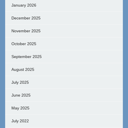
January 2026
December 2025
November 2025
October 2025
September 2025
August 2025
July 2025
June 2025
May 2025
July 2022