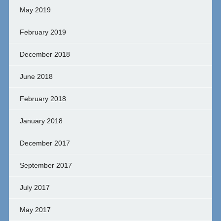
May 2019
February 2019
December 2018
June 2018
February 2018
January 2018
December 2017
September 2017
July 2017
May 2017