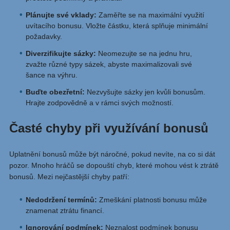
Plánujte své vklady:
Zaměřte se na maximální využití
uvítacího bonusu. Vložte částku, která splňuje minimální
požadavky.
Diverzifikujte sázky:
Neomezujte se na jednu hru,
zvažte různé typy sázek, abyste maximalizovali své
šance na výhru.
Buďte obezřetní:
Nezvyšujte sázky jen kvůli bonusům.
Hrajte zodpovědně a v rámci svých možností.
Časté chyby při využívání bonusů
Uplatnění bonusů může být náročné, pokud nevíte, na co si dát
pozor. Mnoho hráčů se dopouští chyb, které mohou vést k ztrátě
bonusů. Mezi nejčastější chyby patří:
Nedodržení termínů:
Zmeškání platnosti bonusu může
znamenat ztrátu financí.
Ignorování podmínek:
Neznalost podmínek bonusu