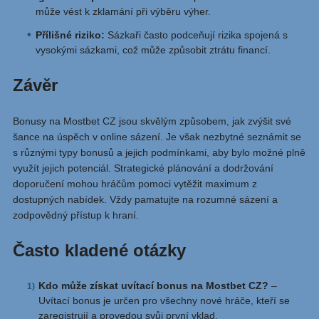
může vést k zklamání při výběru výher.
Přílišné riziko:
Sázkaři často podceňují rizika spojená s
vysokými sázkami, což může způsobit ztrátu financí.
Závěr
Bonusy na Mostbet CZ jsou skvělým způsobem, jak zvýšit své
šance na úspěch v online sázení. Je však nezbytné seznámit se
s různými typy bonusů a jejich podmínkami, aby bylo možné plně
využít jejich potenciál. Strategické plánování a dodržování
doporučení mohou hráčům pomoci vytěžit maximum z
dostupných nabídek. Vždy pamatujte na rozumné sázení a
zodpovědný přístup k hraní.
Často kladené otázky
Kdo může získat uvítací bonus na Mostbet CZ?
–
Uvítací bonus je určen pro všechny nové hráče, kteří se
zaregistrují a provedou svůj první vklad.