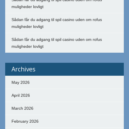
muligheder lovligt
Sådan får du adgang til spil casino uden om rofus
muligheder lovligt
Sådan får du adgang til spil casino uden om rofus
muligheder lovligt
Archives
May 2026
April 2026
March 2026
February 2026