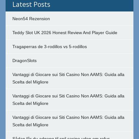
Latest Posts
Neon54 Rezension
Teddy Slot UK 2026 Honest Review And Player Guide
Tragaperras de 3-rodillos vs 5-rodillos
DragonSlots
Vantaggi di Giocare sui Siti Casino Non AAMS: Guida alla
Scelta del Migliore
Vantaggi di Giocare sui Siti Casino Non AAMS: Guida alla
Scelta del Migliore
Vantaggi di Giocare sui Siti Casino Non AAMS: Guida alla
Scelta del Migliore
Sådan får du adgang til spil casino uden om rofus