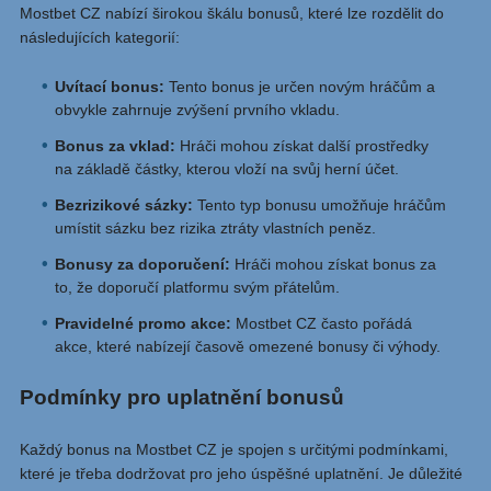
Mostbet CZ nabízí širokou škálu bonusů, které lze rozdělit do
následujících kategorií:
Uvítací bonus:
Tento bonus je určen novým hráčům a
obvykle zahrnuje zvýšení prvního vkladu.
Bonus za vklad:
Hráči mohou získat další prostředky
na základě částky, kterou vloží na svůj herní účet.
Bezrizikové sázky:
Tento typ bonusu umožňuje hráčům
umístit sázku bez rizika ztráty vlastních peněz.
Bonusy za doporučení:
Hráči mohou získat bonus za
to, že doporučí platformu svým přátelům.
Pravidelné promo akce:
Mostbet CZ často pořádá
akce, které nabízejí časově omezené bonusy či výhody.
Podmínky pro uplatnění bonusů
Každý bonus na Mostbet CZ je spojen s určitými podmínkami,
které je třeba dodržovat pro jeho úspěšné uplatnění. Je důležité