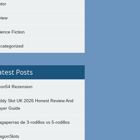
tor
view
ience Fiction
categorized
atest Posts
on54 Rezension
ddy Slot UK 2026 Honest Review And
ayer Guide
agaperras de 3-rodillos vs 5-rodillos
agonSlots