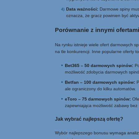
Data ważności:
Darmowe spiny musz
oznacza, że gracz powinien być akty
Porównanie z innymi oferta
Na rynku istnieje wiele ofert darmowych s
na tle konkurencji. Inne popularne oferty to
Bet365 – 50 darmowych spinów:
Po
możliwość zdobycia darmowych spinów,
Betfan – 100 darmowych spinów:
P
ale ograniczony do kilku automatów.
eToro – 75 darmowych spinów:
Ofe
zapewniająca możliwość zabawy bez 
Jak wybrać najlepszą ofertę?
Wybór najlepszego bonusu wymaga analizy 