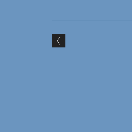
Post navigation