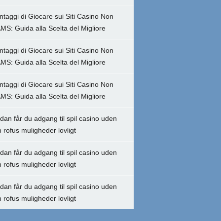
ntaggi di Giocare sui Siti Casino Non
MS: Guida alla Scelta del Migliore
ntaggi di Giocare sui Siti Casino Non
MS: Guida alla Scelta del Migliore
ntaggi di Giocare sui Siti Casino Non
MS: Guida alla Scelta del Migliore
dan får du adgang til spil casino uden
 rofus muligheder lovligt
dan får du adgang til spil casino uden
 rofus muligheder lovligt
dan får du adgang til spil casino uden
 rofus muligheder lovligt