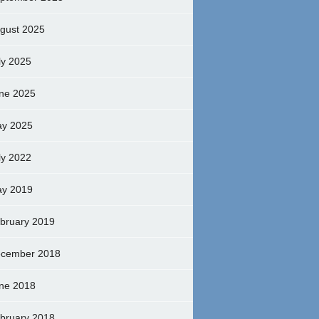
gust 2025
ly 2025
ne 2025
y 2025
ly 2022
y 2019
bruary 2019
cember 2018
ne 2018
bruary 2018