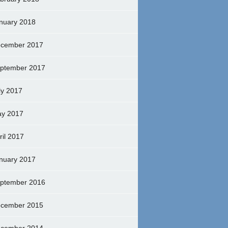
nuary 2018
cember 2017
ptember 2017
ly 2017
y 2017
ril 2017
nuary 2017
ptember 2016
cember 2015