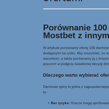
Porównanie 100
Mostbet z innym
W artykule porównamy ofertę 100 darmow
dostępnymi na rynku. Aby zrozumieć, co wyr
warunkom, a także porównamy ją z innymi
graczom w podjęciu świadomej decyzji doty
Dlaczego warto wybierać ofe
Darmowe spiny to jedna z najpopularniejsz
to:
Bez ryzyka:
Gracze mogą spróbować s