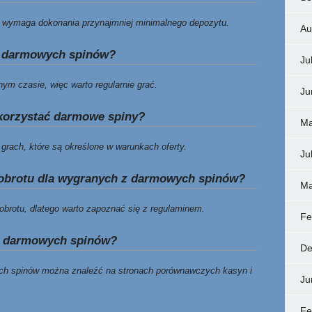
 wymaga dokonania przynajmniej minimalnego depozytu.
Au
ia darmowych spinów?
Ju
 czasie, więc warto regularnie grać.
Ju
korzystać darmowe spiny?
Ma
rach, które są określone w warunkach oferty.
Ju
 obrotu dla wygranych z darmowych spinów?
Ma
rotu, dlatego warto zapoznać się z regulaminem.
Fe
ty darmowych spinów?
De
ych spinów można znaleźć na stronach porównawczych kasyn i
Ju
Fe