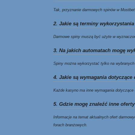
Tak, przyznanie darmowych spinów w Mostbet
2. Jakie są terminy wykorzystan
Darmowe spiny muszą być użyte w wyznaczonym
3. Na jakich automatach mogę wy
Spiny można wykorzystać tylko na wybranych g
4. Jakie są wymagania dotyczące
Każde kasyno ma inne wymagania dotyczące ob
5. Gdzie mogę znaleźć inne ofer
Informacje na temat aktualnych ofert darmow
forach branżowych.