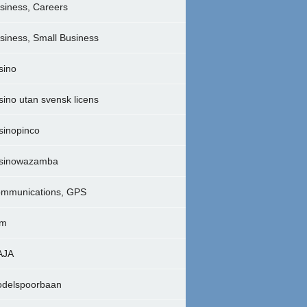
siness, Careers
siness, Small Business
sino
sino utan svensk licens
sinopinco
sinowazamba
mmunications, GPS
lm
AJA
delspoorbaan