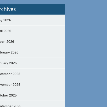
rchives
y 2026
ril 2026
rch 2026
bruary 2026
nuary 2026
cember 2025
vember 2025
tober 2025
ptember 2025