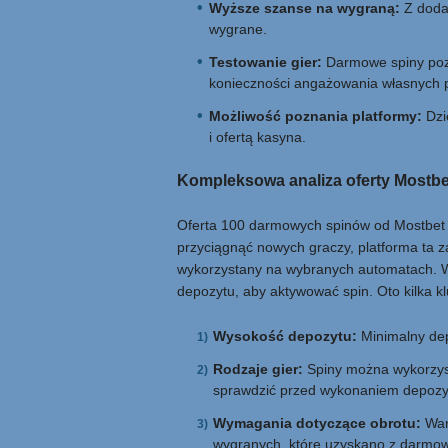
Wyższe szanse na wygraną:
Z doda
wygrane.
Testowanie gier:
Darmowe spiny poz
konieczności angażowania własnych p
Możliwość poznania platformy:
Dzi
i ofertą kasyna.
Kompleksowa analiza oferty Mostbe
Oferta 100 darmowych spinów od Mostbet je
przyciągnąć nowych graczy, platforma ta 
wykorzystany na wybranych automatach. W
depozytu, aby aktywować spin. Oto kilka k
Wysokość depozytu:
Minimalny dep
Rodzaje gier:
Spiny można wykorzyst
sprawdzić przed wykonaniem depozy
Wymagania dotyczące obrotu:
War
wygranych, które uzyskano z darmow