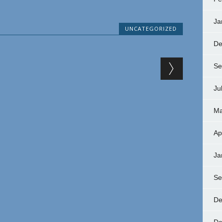
Ja
UNCATEGORIZED
De
Se
Ju
Ma
Ap
Ja
Se
De