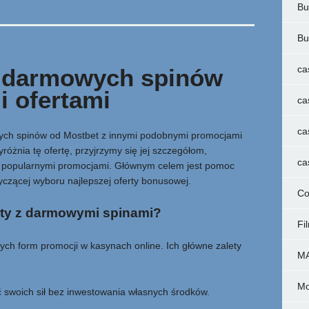
Bu
Bu
ca
 darmowych spinów
i ofertami
ca
ca
ych spinów od Mostbet z innymi podobnymi promocjami
óżnia tę ofertę, przyjrzymy się jej szczegółom,
ca
 popularnymi promocjami. Głównym celem jest pomoc
czącej wyboru najlepszej oferty bonusowej.
Co
rty z darmowymi spinami?
Fi
ych form promocji w kasynach online. Ich główne zalety
M
Mo
woich sił bez inwestowania własnych środków.