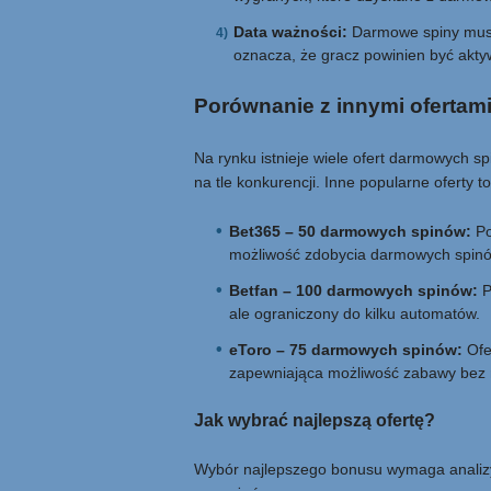
Data ważności:
Darmowe spiny musz
oznacza, że gracz powinien być akty
Porównanie z innymi oferta
Na rynku istnieje wiele ofert darmowych s
na tle konkurencji. Inne popularne oferty to
Bet365 – 50 darmowych spinów:
Po
możliwość zdobycia darmowych spinów,
Betfan – 100 darmowych spinów:
P
ale ograniczony do kilku automatów.
eToro – 75 darmowych spinów:
Ofe
zapewniająca możliwość zabawy bez 
Jak wybrać najlepszą ofertę?
Wybór najlepszego bonusu wymaga analizy 