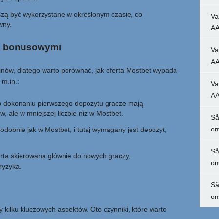
ą być wykorzystane w określonym czasie, co
Va
wny.
AA
mi bonusowymi
Va
AA
pinów, dlatego warto porównać, jak oferta Mostbet wypada
 m.in.:
Va
AA
 dokonaniu pierwszego depozytu gracze mają
 ale w mniejszej liczbie niż w Mostbet.
Så
om
odobnie jak w Mostbet, i tutaj wymagany jest depozyt,
Så
rta skierowana głównie do nowych graczy,
om
ryzyka.
Så
om
kilku kluczowych aspektów. Oto czynniki, które warto