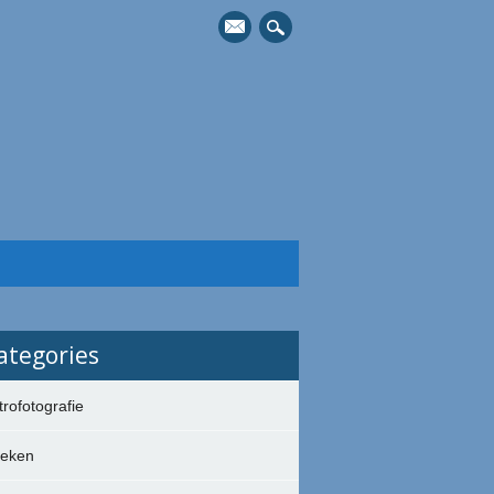
mail
ategories
trofotografie
eken