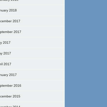
nuary 2018
cember 2017
ptember 2017
ly 2017
y 2017
ril 2017
nuary 2017
ptember 2016
cember 2015