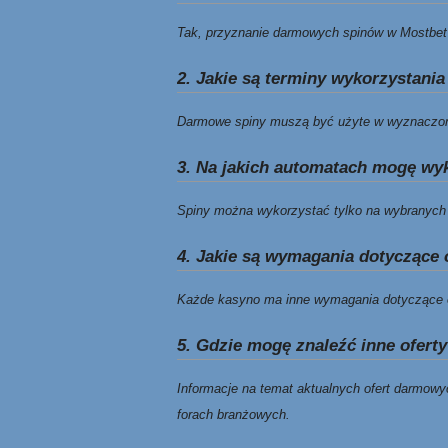
Tak, przyznanie darmowych spinów w Mostbet
2. Jakie są terminy wykorzystan
Darmowe spiny muszą być użyte w wyznaczonym
3. Na jakich automatach mogę wy
Spiny można wykorzystać tylko na wybranych g
4. Jakie są wymagania dotyczące
Każde kasyno ma inne wymagania dotyczące ob
5. Gdzie mogę znaleźć inne ofer
Informacje na temat aktualnych ofert darmow
forach branżowych.