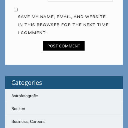
SAVE MY NAME, EMAIL, AND WEBSITE
IN THIS BROWSER FOR THE NEXT TIME
I COMMENT.
Categories
Astrofotografie
Boeken
Business, Careers