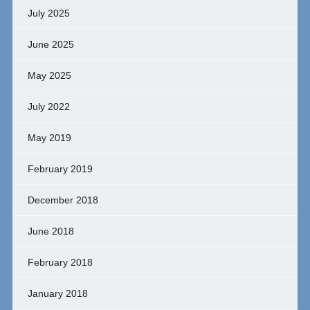
July 2025
June 2025
May 2025
July 2022
May 2019
February 2019
December 2018
June 2018
February 2018
January 2018