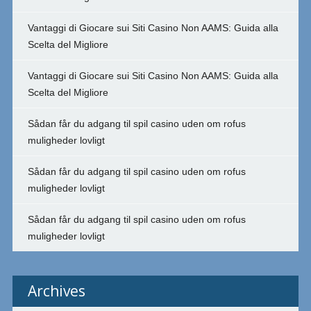
Vantaggi di Giocare sui Siti Casino Non AAMS: Guida alla
Scelta del Migliore
Vantaggi di Giocare sui Siti Casino Non AAMS: Guida alla
Scelta del Migliore
Sådan får du adgang til spil casino uden om rofus
muligheder lovligt
Sådan får du adgang til spil casino uden om rofus
muligheder lovligt
Sådan får du adgang til spil casino uden om rofus
muligheder lovligt
Archives