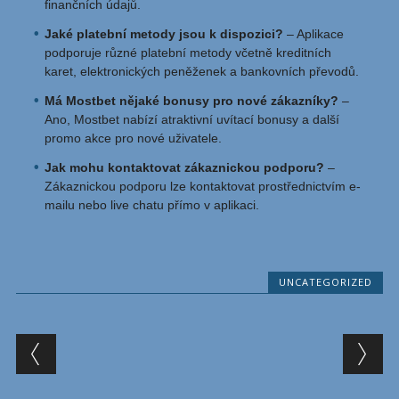
finančních údajů.
Jaké platební metody jsou k dispozici?
– Aplikace
podporuje různé platební metody včetně kreditních
karet, elektronických peněženek a bankovních převodů.
Má Mostbet nějaké bonusy pro nové zákazníky?
–
Ano, Mostbet nabízí atraktivní uvítací bonusy a další
promo akce pro nové uživatele.
Jak mohu kontaktovat zákaznickou podporu?
–
Zákaznickou podporu lze kontaktovat prostřednictvím e-
mailu nebo live chatu přímo v aplikaci.
UNCATEGORIZED
Post navigation