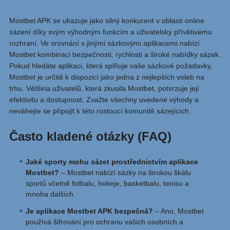
Mostbet APK se ukazuje jako silný konkurent v oblasti online
sázení díky svým výhodným funkcím a uživatelsky přívětivému
rozhraní. Ve srovnání s jinými sázkovými aplikacemi nabízí
Mostbet kombinaci bezpečnosti, rychlosti a široké nabídky sázek.
Pokud hledáte aplikaci, která splňuje vaše sázkové požadavky,
Mostbet je určitě k dispozici jako jedna z nejlepších voleb na
trhu. Většina uživatelů, která zkusila Mostbet, potvrzuje její
efektivitu a dostupnost. Zvažte všechny uvedené výhody a
neváhejte se připojit k této rostoucí komunitě sázejících.
Často kladené otázky (FAQ)
Jaké sporty mohu sázet prostřednictvím aplikace
Mostbet?
– Mostbet nabízí sázky na širokou škálu
sportů včetně fotbalu, hokeje, basketbalu, tenisu a
mnoha dalších.
Je aplikace Mostbet APK bezpečná?
– Ano, Mostbet
používá šifrování pro ochranu vašich osobních a