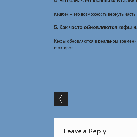
4. Что означает «кэшбэк» в ставк
Кэшбэк – это возможность вернуть часть 
5. Как часто обновляются кефы н
Кефы обновляются в реальном времени в
факторов.
Post navigation
Leave a Reply