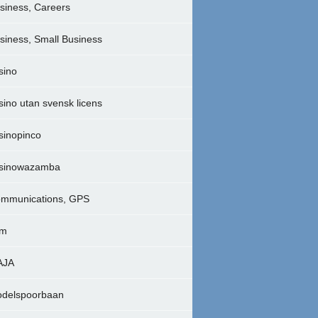
siness, Careers
siness, Small Business
sino
sino utan svensk licens
sinopinco
sinowazamba
mmunications, GPS
lm
AJA
delspoorbaan