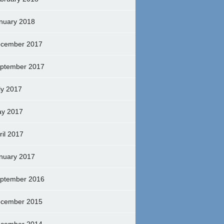
nuary 2018
cember 2017
ptember 2017
ly 2017
y 2017
ril 2017
nuary 2017
ptember 2016
cember 2015