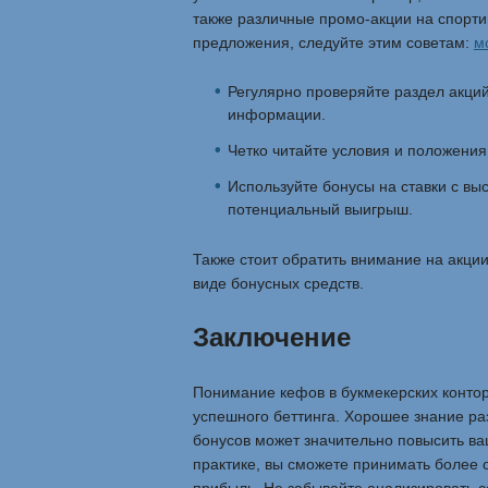
также различные промо-акции на спорти
предложения, следуйте этим советам:
м
Регулярно проверяйте раздел акций
информации.
Четко читайте условия и положения
Используйте бонусы на ставки с в
потенциальный выигрыш.
Также стоит обратить внимание на акции
виде бонусных средств.
Заключение
Понимание кефов в букмекерских контора
успешного беттинга. Хорошее знание ра
бонусов может значительно повысить в
практике, вы сможете принимать более