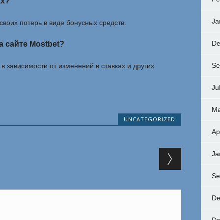
ах?
Ja
своих потерь в виде бонусных средств.
De
а сайте Mostbet?
Se
 зависимости от изменений в ставках и других
Ju
Ma
UNCATEGORIZED
Ap
Ja
Se
De