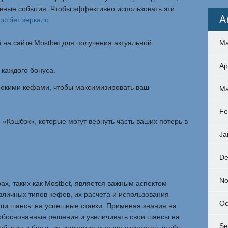
вные события. Чтобы эффективно использовать эти
A
остбет зеркало
 на сайте Mostbet для получения актуальной
Ma
Ap
 каждого бонуса.
ысокими кефами, чтобы максимизировать ваш
Ma
Fe
 «Кэшбэк», которые могут вернуть часть ваших потерь в
Ja
De
No
х, таких как Mostbet, является важным аспектом
зличных типов кефов, их расчета и использования
Oc
аши шансы на успешные ставки. Применяя знания на
 обоснованные решения и увеличивать свои шансы на
Se