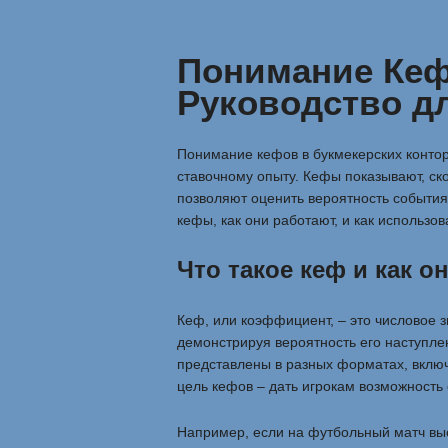
Понимание Кеф
Руководство д
Понимание кефов в букмекерских контора
ставочному опыту. Кефы показывают, ско
позволяют оценить вероятность события.
кефы, как они работают, и как использов
Что такое кеф и как о
Кеф, или коэффициент, – это числовое 
демонстрируя вероятность его наступл
представлены в разных форматах, вклю
цель кефов – дать игрокам возможность 
Например, если на футбольный матч выст