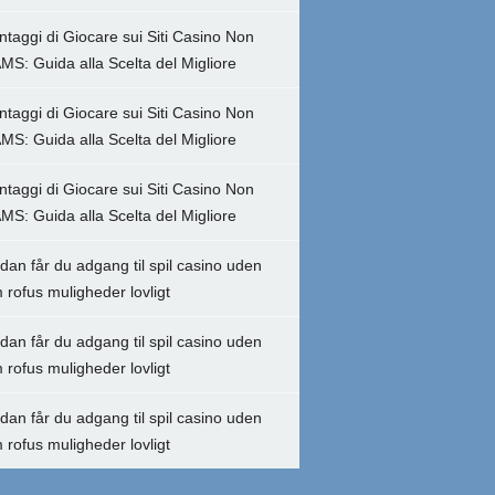
ntaggi di Giocare sui Siti Casino Non
MS: Guida alla Scelta del Migliore
ntaggi di Giocare sui Siti Casino Non
MS: Guida alla Scelta del Migliore
ntaggi di Giocare sui Siti Casino Non
MS: Guida alla Scelta del Migliore
dan får du adgang til spil casino uden
 rofus muligheder lovligt
dan får du adgang til spil casino uden
 rofus muligheder lovligt
dan får du adgang til spil casino uden
 rofus muligheder lovligt