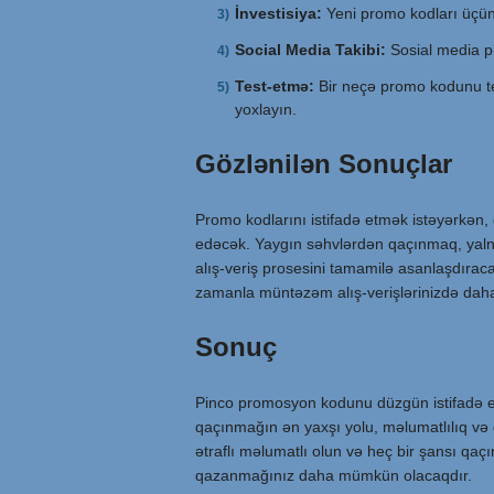
İnvestisiya:
Yeni promo kodları üçün
Social Media Takibi:
Sosial media pla
Test-etmə:
Bir neçə promo kodunu te
yoxlayın.
Gözlənilən Sonuçlar
Promo kodlarını istifadə etmək istəyərkən
edəcək. Yaygın səhvlərdən qaçınmaq, yaln
alış-veriş prosesini tamamilə asanlaşdırac
zamanla müntəzəm alış-verişlərinizdə daha
Sonuç
Pinco promosyon kodunu düzgün istifadə et
qaçınmağın ən yaxşı yolu, məlumatlılıq və
ətraflı məlumatlı olun və heç bir şansı qaçı
qazanmağınız daha mümkün olacaqdır.