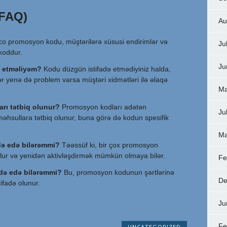
(FAQ)
Au
o promosyon kodu, müştərilərə xüsusi endirimlər və
Ju
koddur.
Ju
ə etməliyəm?
Kodu düzgün istifadə etmədiyiniz halda,
ər yenə də problem varsa müştəri xidmətləri ilə əlaqə
Ma
rı tətbiq olunur?
Promosyon kodları adətən
Ju
sullara tətbiq olunur, buna görə də kodun spesifik
Ma
adə edə bilərəmmi?
Təəssüf ki, bir çox promosyon
 olur və yenidən aktivləşdirmək mümkün olmaya bilər.
Fe
adə edə bilərəmmi?
Bu, promosyon kodunun şərtlərinə
De
tifadə olunur.
Ju
Fe
UNCATEGORIZED