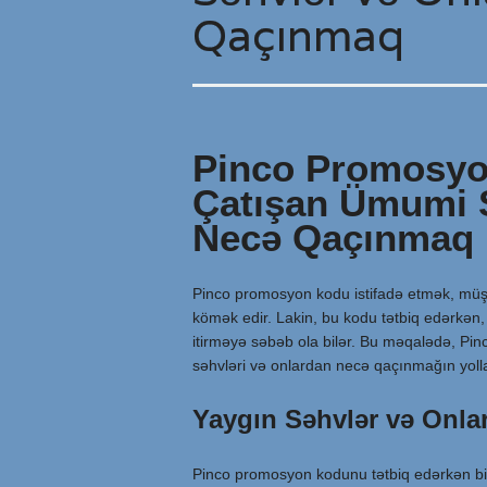
Qaçınmaq
Pinco Promosyo
Çatışan Ümumi 
Necə Qaçınmaq
Pinco promosyon kodu istifadə etmək, müşt
kömək edir. Lakin, bu kodu tətbiq edərkən, b
itirməyə səbəb ola bilər. Bu məqalədə, Pi
səhvləri və onlardan necə qaçınmağın yoll
Yaygın Səhvlər və Onlar
Pinco promosyon kodunu tətbiq edərkən bir