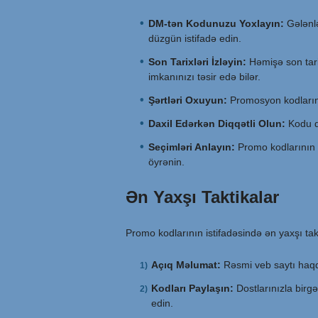
DM-tən Kodunuzu Yoxlayın:
Gələnlə
düzgün istifadə edin.
Son Tarixləri İzləyin:
Həmişə son tari
imkanınızı təsir edə bilər.
Şərtləri Oxuyun:
Promosyon kodlarının
Daxil Edərkən Diqqətli Olun:
Kodu da
Seçimləri Anlayın:
Promo kodlarının t
öyrənin.
Ən Yaxşı Taktikalar
Promo kodlarının istifadəsində ən yaxşı takt
Açıq Məlumat:
Rəsmi veb saytı haqq
Kodları Paylaşın:
Dostlarınızla birg
edin.