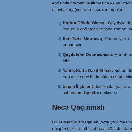
endirimləri tamamilə itirməsinə və ya istədi
səhvləri aşağıdakı kimi sıralamaq olar:
Kodun DM-də Olması:
Qeydiyyatdan
kodunun doğrudan istifadə zamanı dax
Son Tarixi Unutmaq:
Promosyon kod
unutmayın.
Qaydaların Oxunmaması:
Hər bir p
bilər.
Yanlış Kodu Daxil Etmək:
Kodun düz
hansı bir səhv kodu etibarsız edə bilə
Seçim İlişkiləri:
Bəzi kodlar yalnız xü
səbəbdən diqqətli olmalısınız.
Necə Qaçınmalı
Bu səhvləri atlamağın ən yaxşı yolu məlum
düzgün şəkildə tətbiq etməyə kömək edə bi