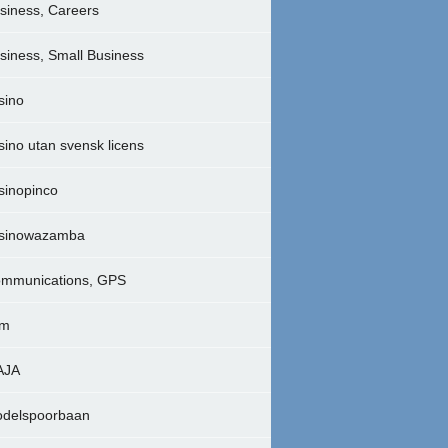
siness, Careers
siness, Small Business
sino
sino utan svensk licens
sinopinco
sinowazamba
mmunications, GPS
lm
AJA
delspoorbaan