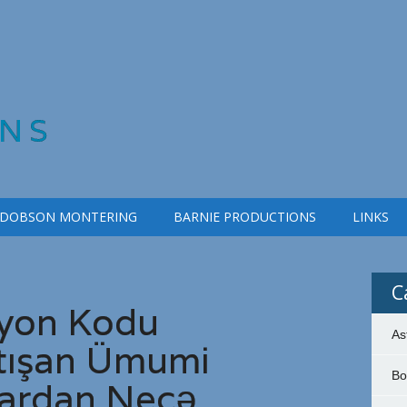
NS
 DOBSON MONTERING
BARNIE PRODUCTIONS
LINKS
C
yon Kodu
As
atışan Ümumi
Bo
lardan Necə