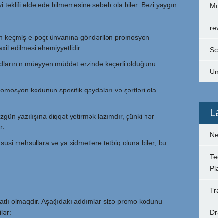
yi təklifi əldə edə bilməməsinə səbəb ola bilər. Bəzi yaygın
Mo
re
 keçmiş e-poçt ünvanına göndərilən promosyon
il edilməsi əhəmiyyətlidir.
Sc
larının müəyyən müddət ərzində keçərli olduğunu
Un
romosyon kodunun spesifik qaydaları və şərtləri ola
L
gün yazılışına diqqət yetirmək lazımdır, çünki hər
r.
Ne
susi məhsullara və ya xidmətlərə tətbiq oluna bilər; bu
Te
Pl
Tr
atlı olmaqdır. Aşağıdakı addımlar sizə promo kodunu
lər:
Dr