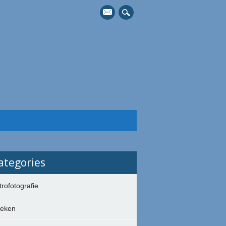
mail
ategories
trofotografie
eken