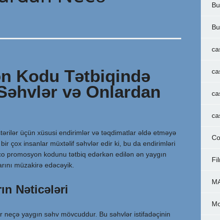
Bu
Bu
ca
n Kodu Tətbiqində
ca
Səhvlər və Onlardan
ca
ca
ərilər üçün xüsusi endirimlər və təqdimatlar əldə etməyə
Co
ir çox insanlar müxtəlif səhvlər edir ki, bu da endirimləri
nco promosyon kodunu tətbiq edərkən edilən ən yaygın
Fi
arını müzakirə edəcəyik.
M
ın Nəticələri
Mo
 neçə yaygın səhv mövcuddur. Bu səhvlər istifadəçinin