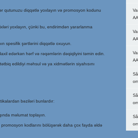
r qutunuzu diqqətlə yoxlayın və promosyon kodunu
Va
AA
xləri yoxlayın, çünki bu, endirimdən yararlanma
Va
AA
 spesifik şərtlərini diqqətlə oxuyun.
Va
xil edərkən hərf və rəqəmlərin dəqiqliyini təmin edin.
AA
ətbiq edildiyi məhsul və ya xidmətlərin siyahısını
Så
om
Så
ikalardan bəziləri bunlardır:
om
ında məlumat toplayın.
Så
om
ə promosyon kodlarını bölüşərək daha çox fayda əldə