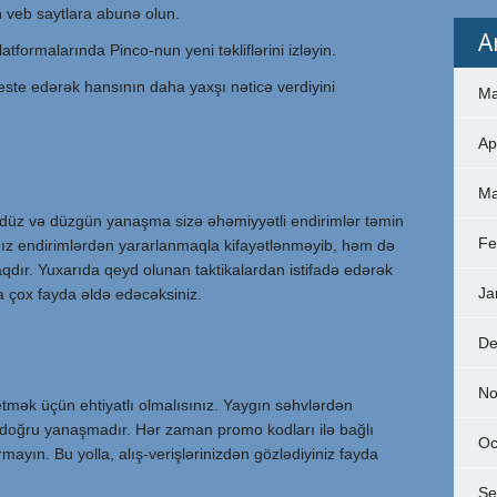
 veb saytlara abunə olun.
A
tformalarında Pinco-nun yeni təkliflərini izləyin.
ste edərək hansının daha yaxşı nəticə verdiyini
Ma
Ap
Ma
, düz və düzgün yanaşma sizə əhəmiyyətli endirimlər təmin
Fe
ız endirimlərdən yararlanmaqla kifayətlənməyib, həm də
aqdır. Yuxarıda qeyd olunan taktikalardan istifadə edərək
Ja
 çox fayda əldə edəcəksiniz.
De
No
mək üçün ehtiyatlı olmalısınız. Yaygın səhvlərdən
 doğru yanaşmadır. Hər zaman promo kodları ilə bağlı
Oc
rmayın. Bu yolla, alış-verişlərinizdən gözlədiyiniz fayda
Se