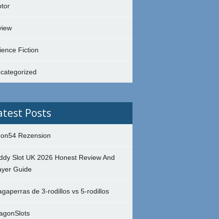
tor
view
ience Fiction
categorized
atest Posts
on54 Rezension
ddy Slot UK 2026 Honest Review And
ayer Guide
agaperras de 3-rodillos vs 5-rodillos
agonSlots