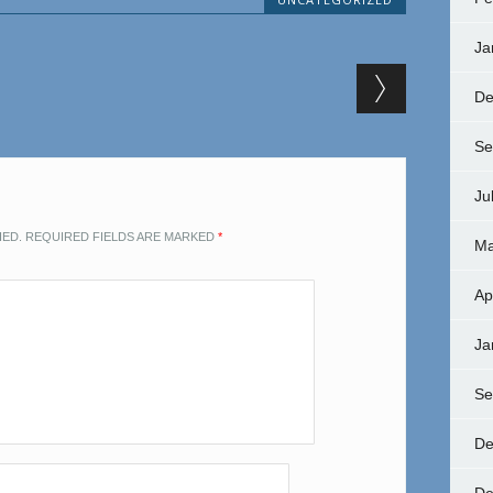
Ja
De
Se
Ju
HED.
REQUIRED FIELDS ARE MARKED
*
Ma
Ap
Ja
Se
De