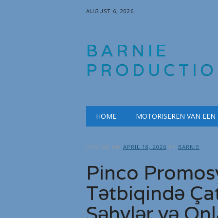
AUGUST 6, 2026
BARNIE
PRODUCTIO
Main menu
Skip
HOME
MOTORISEREN VAN EEN
to
content
POSTED ON
APRIL 18, 2026
BY
BARNIE
Pinco Promos
Tətbiqində Ç
Səhvlər və On