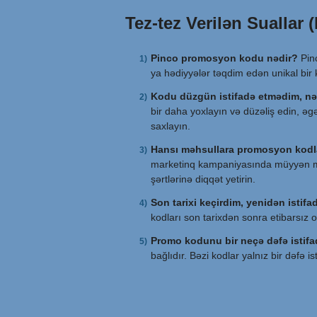
Tez-tez Verilən Suallar 
Pinco promosyon kodu nədir?
Pinc
ya hədiyyələr təqdim edən unikal bir 
Kodu düzgün istifadə etmədim, n
bir daha yoxlayın və düzəliş edin, əg
saxlayın.
Hansı məhsullara promosyon kodla
marketinq kampaniyasında müyyən məh
şərtlərinə diqqət yetirin.
Son tarixi keçirdim, yenidən istif
kodları son tarixdən sonra etibarsız
Promo kodunu bir neçə dəfə istif
bağlıdır. Bəzi kodlar yalnız bir dəfə is