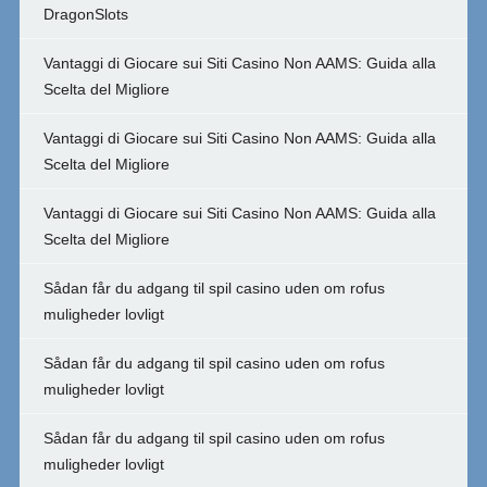
DragonSlots
Vantaggi di Giocare sui Siti Casino Non AAMS: Guida alla
Scelta del Migliore
Vantaggi di Giocare sui Siti Casino Non AAMS: Guida alla
Scelta del Migliore
Vantaggi di Giocare sui Siti Casino Non AAMS: Guida alla
Scelta del Migliore
Sådan får du adgang til spil casino uden om rofus
muligheder lovligt
Sådan får du adgang til spil casino uden om rofus
muligheder lovligt
Sådan får du adgang til spil casino uden om rofus
muligheder lovligt