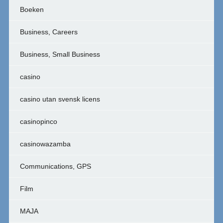
Boeken
Business, Careers
Business, Small Business
casino
casino utan svensk licens
casinopinco
casinowazamba
Communications, GPS
Film
MAJA