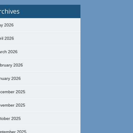
rchives
y 2026
ril 2026
rch 2026
bruary 2026
nuary 2026
cember 2025
vember 2025
tober 2025
ptember 2025