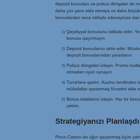
depozit bonusları və pulsuz döngələr də m
daha çox şans əldə etməyə və daha böyük
bonuslardan necə istifadə edəcəyinizə dair 
Qeydiyyat bonusunu istifadə edin: Yen
bonusu qaçırmayın.
Depozit bonuslarını aktiv edin: Müxt
depozit bonuslarından yararlanın.
Pulsuz döngələri izləyin: Promo kodla
etmədən oyun oynayın.
Turnirlərə qatılın: Kazino tərəfindən t
mükafatlar qazanmaq fürsətini əldə e
Bonus tələblərini izləyin: Hər bir bo
yetirin.
Strategiyanızı Planlaşdı
Pinco Casino-da uğur qazanmaq üçün yalnı