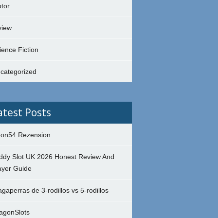
tor
view
ience Fiction
categorized
atest Posts
on54 Rezension
ddy Slot UK 2026 Honest Review And
ayer Guide
agaperras de 3-rodillos vs 5-rodillos
agonSlots