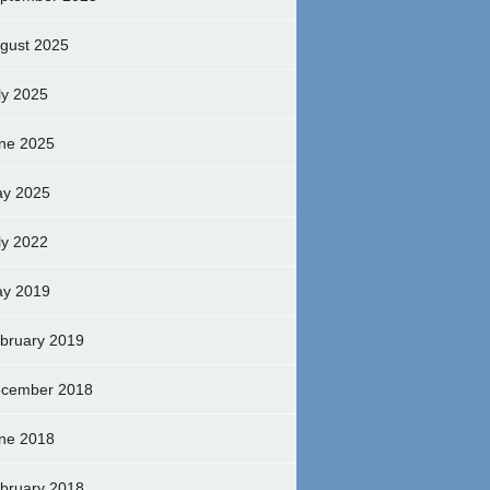
gust 2025
ly 2025
ne 2025
y 2025
ly 2022
y 2019
bruary 2019
cember 2018
ne 2018
bruary 2018