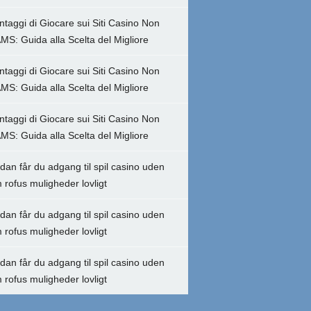
ntaggi di Giocare sui Siti Casino Non
MS: Guida alla Scelta del Migliore
ntaggi di Giocare sui Siti Casino Non
MS: Guida alla Scelta del Migliore
ntaggi di Giocare sui Siti Casino Non
MS: Guida alla Scelta del Migliore
dan får du adgang til spil casino uden
 rofus muligheder lovligt
dan får du adgang til spil casino uden
 rofus muligheder lovligt
dan får du adgang til spil casino uden
 rofus muligheder lovligt