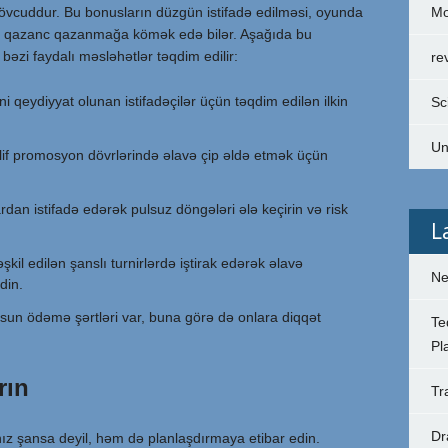
övcuddur. Bu bonusların düzgün istifadə edilməsi, oyunda
Mo
 qazanc qazanmağa kömək edə bilər. Aşağıda bu
bəzi faydalı məsləhətlər təqdim edilir:
re
i qeydiyyat olunan istifadəçilər üçün təqdim edilən ilkin
Sc
Un
əlif promosyon dövrlərində əlavə çip əldə etmək üçün
rdan istifadə edərək pulsuz döngələri ələ keçirin və risk
L
əşkil edilən şanslı turnirlərdə iştirak edərək əlavə
Ne
din.
nusun ödəmə şərtləri var, buna görə də onlara diqqət
Te
Pl
rın
Tr
Dr
z şansa deyil, həm də planlaşdırmaya etibar edin.