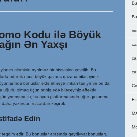
Bu
Bu
ca
romo Kodu ilə Böyük
ğın Ən Yaxşı
ca
ca
ləncə aləminin ayrılmaz bir hissəsinə çevrilib. Bu
ca
ifadə edərək necə böyük qazanc qazana biləcəyinizi
oyunlarında bonuslar əldə etməyə imkan tanıyır və bu da
Co
a uğurlu olmaq üçün tətbiq edə biləcəyiniz effektiv
düzgün yanaşma ilə, bu oyun platformasında uğur qazanma
Fi
ları daha yaxından nəzərdən keçirək.
M
stifadə Edin
Mo
 təqdim edir. Bu bonuslar arasında qeydiyyat bonusları,