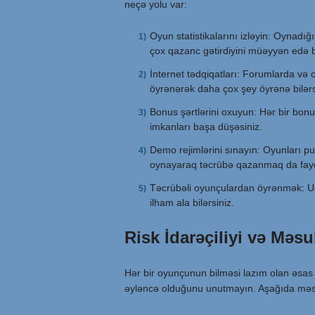
neçə yolu var:
Oyun statistikalarını izləyin: Oynadığ
çox qazanc gətirdiyini müəyyən edə bi
İnternet tədqiqatları: Forumlarda və 
öyrənərək daha çox şey öyrənə bilərs
Bonus şərtlərini oxuyun: Hər bir bonu
imkanları başa düşəsiniz.
Demo rejimlərini sınayın: Oyunları p
oynayaraq təcrübə qazanmaq da fayd
Təcrübəli oyunçulardan öyrənmək: Uğ
ilham ala bilərsiniz.
Risk İdarəçiliyi və Məsu
Hər bir oyunçunun bilməsi lazım olan əsas 
əyləncə olduğunu unutmayın. Aşağıda məsuliy