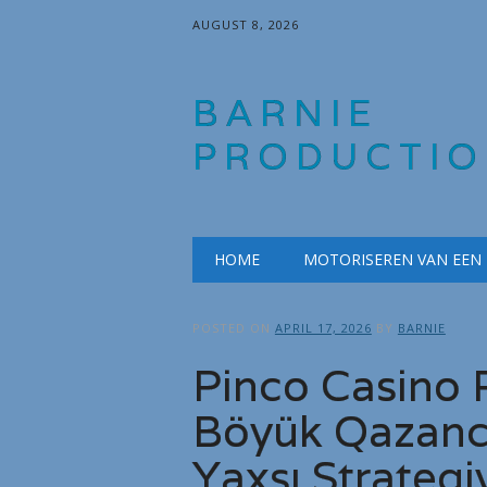
AUGUST 8, 2026
BARNIE
PRODUCTIO
Main menu
Skip
HOME
MOTORISEREN VAN EEN
to
content
POSTED ON
APRIL 17, 2026
BY
BARNIE
Pinco Casino 
Böyük Qazan
Yaxşı Strategi