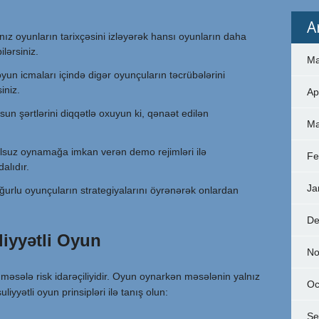
A
ınız oyunların tarixçəsini izləyərək hansı oyunların daha
lərsiniz.
Ma
oyun icmaları içində digər oyunçuların təcrübələrini
iniz.
Ap
sun şərtlərini diqqətlə oxuyun ki, qənaət edilən
Ma
ulsuz oynamağa imkan verən demo rejimləri ilə
Fe
alıdır.
Ja
urlu oyunçuların strategiyalarını öyrənərək onlardan
De
liyyətli Oyun
No
məsələ risk idarəçiliyidir. Oyun oynarkən məsələnin yalnız
Oc
yətli oyun prinsipləri ilə tanış olun:
Se