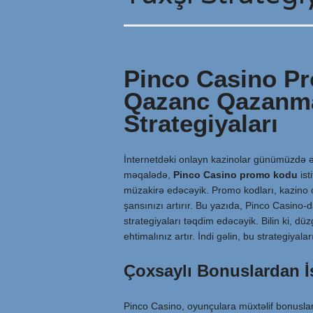
Pinco Casino P
Qazanc Qazanma
Strategiyaları
İnternetdəki onlayn kazinolar günümüzdə əy
məqalədə,
Pinco Casino promo kodu
ist
müzakirə edəcəyik. Promo kodları, kazino 
şansınızı artırır. Bu yazıda, Pinco Casino-d
strategiyaları təqdim edəcəyik. Bilin ki, 
ehtimalınız artır. İndi gəlin, bu strategiya
Çoxsaylı Bonuslardan İ
Pinco Casino, oyunçulara müxtəlif bonuslar