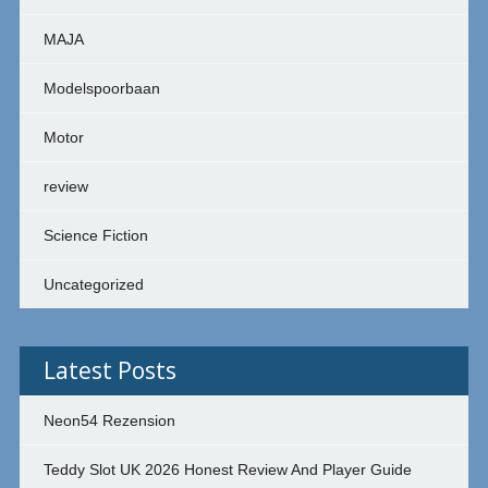
MAJA
Modelspoorbaan
Motor
review
Science Fiction
Uncategorized
Latest Posts
Neon54 Rezension
Teddy Slot UK 2026 Honest Review And Player Guide