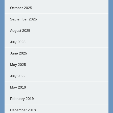
October 2025
September 2025
August 2025
July 2025
June 2025
May 2025
July 2022
May 2019
February 2019
December 2018