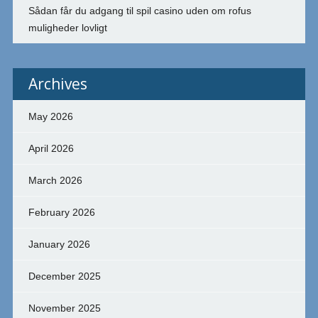
Sådan får du adgang til spil casino uden om rofus
muligheder lovligt
Archives
May 2026
April 2026
March 2026
February 2026
January 2026
December 2025
November 2025