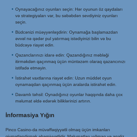
Oynayacağınız oyunları seçin: Hər oyunun öz qaydaları
və strategiyaları var, bu səbəbdən sevdiyiniz oyunları
seçin.
Büdcənizi müəyyənləşdirin: Oynamağa başlamazdan
əvvəl nə qədər pul yatırmaq istədiyinizi bilin və bu
büdcəyə riayət edin.
Qazanclarınızı idarə edin: Qazandığınız məbləği
itirməkdən qaçınmaq üçün müntəzəm olaraq qazancınızı
istifadə etməyin.
İstirahət vaxtlarına riayət edin: Uzun müddət oyun
oynamaqdan qaçınmaq üçün aralarda istirahət edin.
Davamlı təhsil: Oynadığınız oyunlar haqqında daha çox
məlumat əldə edərək biliklərinizi artırın.
İnformasiya Yığın
Pinco Casino-da müvəffəqiyyətli olmaq üçün imkanları
qiymətləndirmək əhəmiyyətlidir. Məlumatları yığmaq və analiz