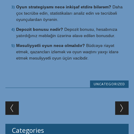
Oyun strategiyamı necə inkişaf etdirə bilərəm?
Daha
çox təcrübə edin, statistikaları analiz edin və təcrübəli
oyunçulardan öyrənin.
Depozit bonusu nədir?
Depozit bonusu, hesabınıza
yatırdığınız məbləğin üzərinə əlavə edilən bonusdur.
Məsuliyyətli oyun necə olmalıdır?
Büdcəyə riayət
etmək, qazancları izləmək və oyun waqtını yaxşı idarə
etmək məsuliyyətli oyun üçün vacibdir.
UNCATEGORIZED
Post navigation
Categories