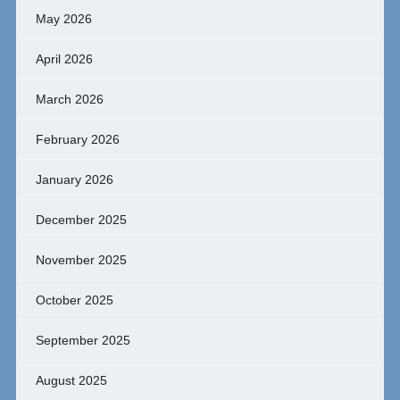
May 2026
April 2026
March 2026
February 2026
January 2026
December 2025
November 2025
October 2025
September 2025
August 2025