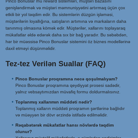
Pinco Bonuslar mü reward sistemləri, müştəri bazasını
genişləndirmək və müştəri məmnuniyyətini artırmaq üçün çox
etkili bir yol təqdim edir. Bu sistemlərin düzgün işləməsi,
müştərilərin loyallığına, satışların artımına və markaların daha
tanınmış olmasına kömək edir. Müştərilər, xallarını toplayaraq
mükafatlar əldə edərək daha sıx bir bağ yaradır. Bu səbəbdən,
hər bir müəssisə Pinco Bonuslar sistemini öz biznes modellərinə
daxil etməyi düşünməlidir.
Tez-tez Verilən Suallar (FAQ)
Pinco Bonuslar proqramına necə qoşulmalıyam?
Pinco Bonuslar proqramına qeydiyyat prosesi sadədir,
yalnız vebsaytımızdan müvafiq formu doldurmalısınız.
Toplanmış xallarımın müddəti nədir?
Toplanmış xalların müddəti proqramın şərtlərinə bağlıdır
və müəyyən bir dövr ərzində istifadə edilməlidir.
Rəqabətərək mükafatlar hansı növlərdə təqdim
olunur?