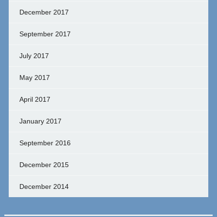
December 2017
September 2017
July 2017
May 2017
April 2017
January 2017
September 2016
December 2015
December 2014