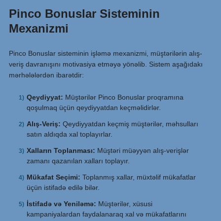
Pinco Bonuslar Sisteminin
Mexanizmi
Pinco Bonuslar sisteminin işləmə mexanizmi, müştərilərin alış-
veriş davranışını motivasiya etməyə yönəlib. Sistem aşağıdakı
mərhələlərdən ibarətdir:
Qeydiyyat:
Müştərilər Pinco Bonuslar proqramına
qoşulmaq üçün qeydiyyatdan keçməlidirlər.
Alış-Veriş:
Qeydiyyatdan keçmiş müştərilər, məhsulları
satın aldıqda xal toplayırlar.
Xalların Toplanması:
Müştəri müəyyən alış-verişlər
zamanı qazanılan xalları toplayır.
Mükafat Seçimi:
Toplanmış xallar, müxtəlif mükafatlar
üçün istifadə edilə bilər.
İstifadə və Yeniləmə:
Müştərilər, xüsusi
kampaniyalardan faydalanaraq xal və mükafatlarını