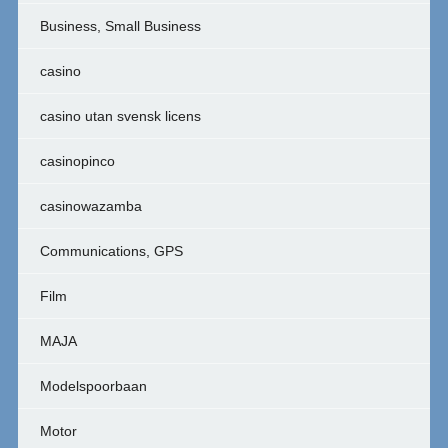
Business, Small Business
casino
casino utan svensk licens
casinopinco
casinowazamba
Communications, GPS
Film
MAJA
Modelspoorbaan
Motor