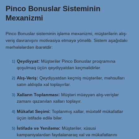
Pinco Bonuslar Sisteminin
Mexanizmi
Pinco Bonuslar sisteminin işləmə mexanizmi, müştərilərin alış-
veriş davranışını motivasiya etməyə yönəlib. Sistem aşağıdakı
mərhələlərdən ibarətdir:
Qeydiyyat:
Müştərilər Pinco Bonuslar proqramına
qoşulmaq üçün qeydiyyatdan keçməlidirlər.
Alış-Veriş:
Qeydiyyatdan keçmiş müştərilər, məhsulları
satın aldıqda xal toplayırlar.
Xalların Toplanması:
Müştəri müəyyən alış-verişlər
zamanı qazanılan xalları toplayır.
Mükafat Seçimi:
Toplanmış xallar, müxtəlif mükafatlar
üçün istifadə edilə bilər.
İstifadə və Yeniləmə:
Müştərilər, xüsusi
kampaniyalardan faydalanaraq xal və mükafatlarını