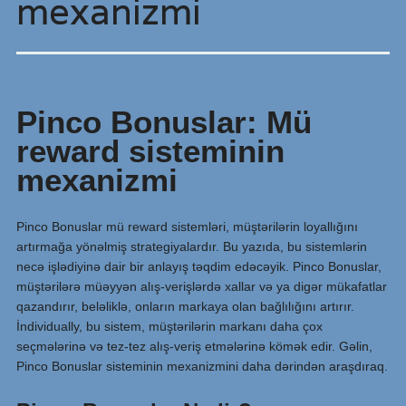
mexanizmi
Pinco Bonuslar: Mü
reward sisteminin
mexanizmi
Pinco Bonuslar mü reward sistemləri, müştərilərin loyallığını
artırmağa yönəlmiş strategiyalardır. Bu yazıda, bu sistemlərin
necə işlədiyinə dair bir anlayış təqdim edəcəyik. Pinco Bonuslar,
müştərilərə müəyyən alış-verişlərdə xallar və ya digər mükafatlar
qazandırır, beləliklə, onların markaya olan bağlılığını artırır.
İndividually, bu sistem, müştərilərin markanı daha çox
seçmələrinə və tez-tez alış-veriş etmələrinə kömək edir. Gəlin,
Pinco Bonuslar sisteminin mexanizmini daha dərindən araşdıraq.