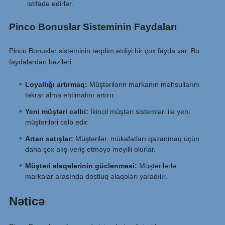
istifadə edirlər.
Pinco Bonuslar Sisteminin Faydaları
Pinco Bonuslar sisteminin təqdim etdiyi bir çox fayda var. Bu
faydalardan bəziləri:
Loyallığı artırmaq:
Müştərilərin markanın məhsullarını
təkrar alma ehtimalını artırır.
Yeni müştəri cəlbi:
İkincil müştəri sistemləri ilə yeni
müştəriləri cəlb edir.
Artan satışlar:
Müştərilər, mükafatları qazanmaq üçün
daha çox alış-veriş etməyə meyilli olurlar.
Müştəri əlaqələrinin güclənməsi:
Müştərilərlə
markalar arasında dostluq əlaqələri yaradılır.
Nəticə