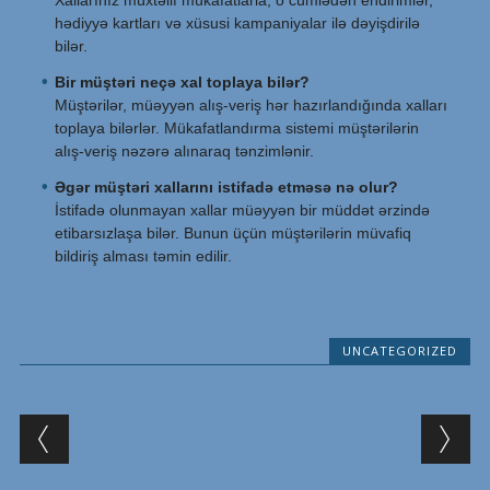
Xallarınız müxtəlif mükafatlarla, o cümlədən endirimlər,
hədiyyə kartları və xüsusi kampaniyalar ilə dəyişdirilə
bilər.
Bir müştəri neçə xal toplaya bilər?
Müştərilər, müəyyən alış-veriş hər hazırlandığında xalları
toplaya bilərlər. Mükafatlandırma sistemi müştərilərin
alış-veriş nəzərə alınaraq tənzimlənir.
Əgər müştəri xallarını istifadə etməsə nə olur?
İstifadə olunmayan xallar müəyyən bir müddət ərzində
etibarsızlaşa bilər. Bunun üçün müştərilərin müvafiq
bildiriş alması təmin edilir.
UNCATEGORIZED
Post navigation