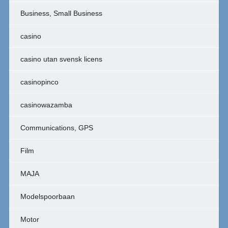
Business, Small Business
casino
casino utan svensk licens
casinopinco
casinowazamba
Communications, GPS
Film
MAJA
Modelspoorbaan
Motor