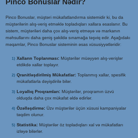
Pinco Bonuslar Nədir?
Pinco Bonuslar, müştəri mükafatlandırma sistemidir ki, bu da
müştərilərin alış-veriş etməklə topladıqları xallara əsaslanır. Bu
sistem, müştəriləri daha çox alış-veriş etməyə və markanın
məhsullarını daha geniş şəkildə sınamağa təşviq edir. Aşağıdakı
məqamlar, Pinco Bonuslar sisteminin əsas xüsusiyyətləridir:
Xalların Toplanması:
Müştərilər müəyyən alış-verişlər
etdikdə xallar toplayır.
Qranitləşdirilmiş Mükafatlar:
Toplanmış xallar, spesifik
mükafatlarla dəyişdirilə bilər.
Loyallıq Proqramları:
Müştərilər, proqramın üzvü
olduqda daha çox mükafat əldə edirlər.
Özəlləşdirmə:
Üzv müştərilər üçün xüsusi kampaniyalar
təqdim olunur.
Statistika:
Müştərilər öz topladıqları xal və mükafatları
izləyə bilərlər.