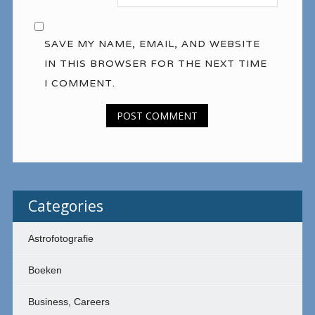
SAVE MY NAME, EMAIL, AND WEBSITE
IN THIS BROWSER FOR THE NEXT TIME
I COMMENT.
Categories
Astrofotografie
Boeken
Business, Careers