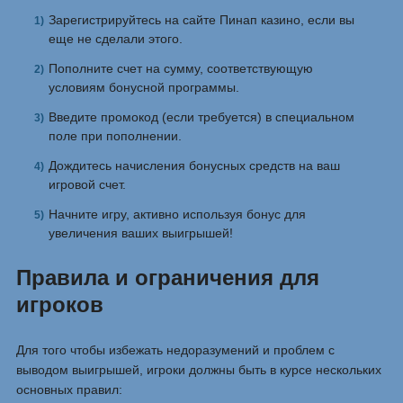
Зарегистрируйтесь на сайте Пинап казино, если вы
еще не сделали этого.
Пополните счет на сумму, соответствующую
условиям бонусной программы.
Введите промокод (если требуется) в специальном
поле при пополнении.
Дождитесь начисления бонусных средств на ваш
игровой счет.
Начните игру, активно используя бонус для
увеличения ваших выигрышей!
Правила и ограничения для
игроков
Для того чтобы избежать недоразумений и проблем с
выводом выигрышей, игроки должны быть в курсе нескольких
основных правил: