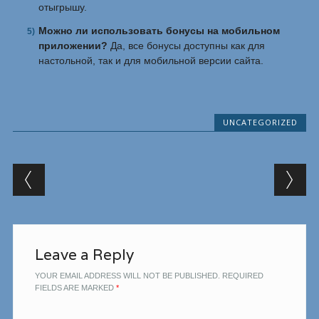
отыгрышу.
Можно ли использовать бонусы на мобильном
приложении?
Да, все бонусы доступны как для
настольной, так и для мобильной версии сайта.
UNCATEGORIZED
Post navigation
Leave a Reply
YOUR EMAIL ADDRESS WILL NOT BE PUBLISHED.
REQUIRED
FIELDS ARE MARKED
*