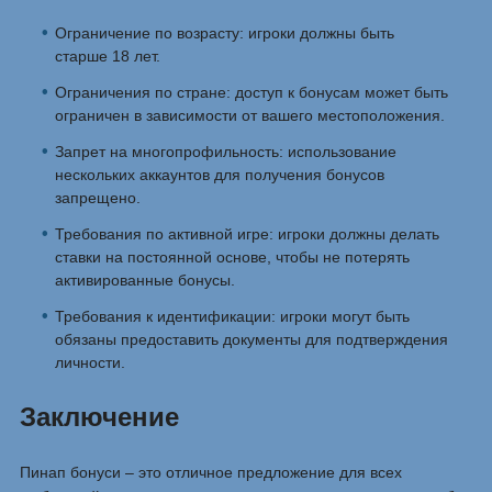
Ограничение по возрасту: игроки должны быть
старше 18 лет.
Ограничения по стране: доступ к бонусам может быть
ограничен в зависимости от вашего местоположения.
Запрет на многопрофильность: использование
нескольких аккаунтов для получения бонусов
запрещено.
Требования по активной игре: игроки должны делать
ставки на постоянной основе, чтобы не потерять
активированные бонусы.
Требования к идентификации: игроки могут быть
обязаны предоставить документы для подтверждения
личности.
Заключение
Пинап бонуси – это отличное предложение для всех