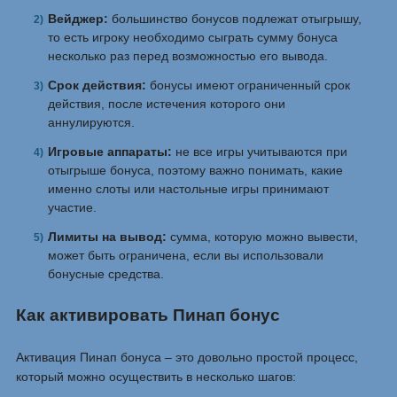
Вейджер:
большинство бонусов подлежат отыгрышу,
то есть игроку необходимо сыграть сумму бонуса
несколько раз перед возможностью его вывода.
Срок действия:
бонусы имеют ограниченный срок
действия, после истечения которого они
аннулируются.
Игровые аппараты:
не все игры учитываются при
отыгрыше бонуса, поэтому важно понимать, какие
именно слоты или настольные игры принимают
участие.
Лимиты на вывод:
сумма, которую можно вывести,
может быть ограничена, если вы использовали
бонусные средства.
Как активировать Пинап бонус
Активация Пинап бонуса – это довольно простой процесс,
который можно осуществить в несколько шагов: