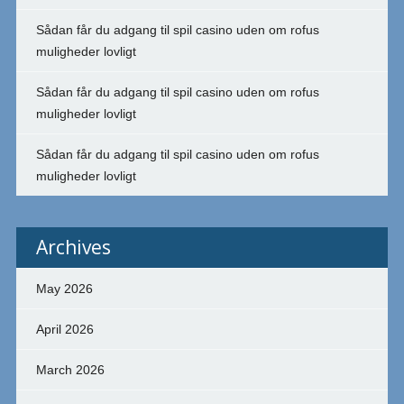
Sådan får du adgang til spil casino uden om rofus
muligheder lovligt
Sådan får du adgang til spil casino uden om rofus
muligheder lovligt
Sådan får du adgang til spil casino uden om rofus
muligheder lovligt
Archives
May 2026
April 2026
March 2026