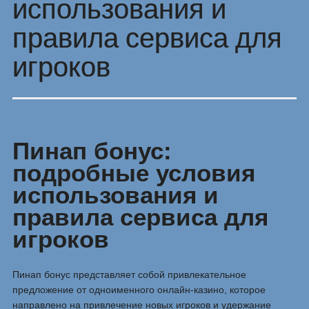
использования и
правила сервиса для
игроков
Пинап бонус:
подробные условия
использования и
правила сервиса для
игроков
Пинап бонус представляет собой привлекательное
предложение от одноименного онлайн-казино, которое
направлено на привлечение новых игроков и удержание