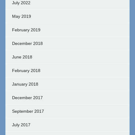
July 2022
May 2019
February 2019
December 2018
June 2018
February 2018
January 2018
December 2017
September 2017
July 2017