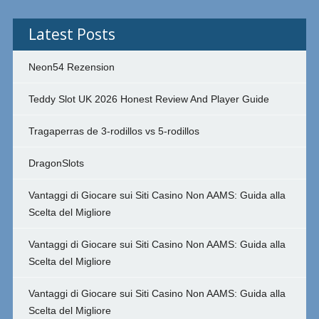
Latest Posts
Neon54 Rezension
Teddy Slot UK 2026 Honest Review And Player Guide
Tragaperras de 3-rodillos vs 5-rodillos
DragonSlots
Vantaggi di Giocare sui Siti Casino Non AAMS: Guida alla
Scelta del Migliore
Vantaggi di Giocare sui Siti Casino Non AAMS: Guida alla
Scelta del Migliore
Vantaggi di Giocare sui Siti Casino Non AAMS: Guida alla
Scelta del Migliore