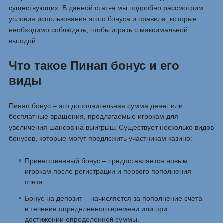
существующих. В данной статье мы подробно рассмотрим
условия использования этого бонуса и правила, которые
необходимо соблюдать, чтобы играть с максимальной
выгодой.
Что такое Пинап бонус и его
виды
Пинап бонус – это дополнительная сумма денег или
бесплатные вращения, предлагаемые игрокам для
увеличения шансов на выигрыш. Существует несколько видов
бонусов, которые могут предложить участникам казино:
Приветственный бонус – предоставляется новым
игрокам после регистрации и первого пополнения
счета.
Бонус на депозит – начисляется за пополнение счета
в течение определенного времени или при
достижении определенной суммы.