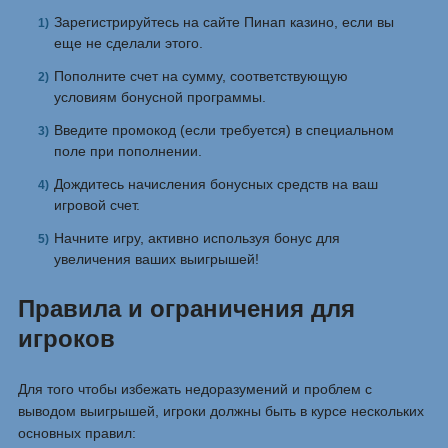
Зарегистрируйтесь на сайте Пинап казино, если вы
еще не сделали этого.
Пополните счет на сумму, соответствующую
условиям бонусной программы.
Введите промокод (если требуется) в специальном
поле при пополнении.
Дождитесь начисления бонусных средств на ваш
игровой счет.
Начните игру, активно используя бонус для
увеличения ваших выигрышей!
Правила и ограничения для
игроков
Для того чтобы избежать недоразумений и проблем с
выводом выигрышей, игроки должны быть в курсе нескольких
основных правил: