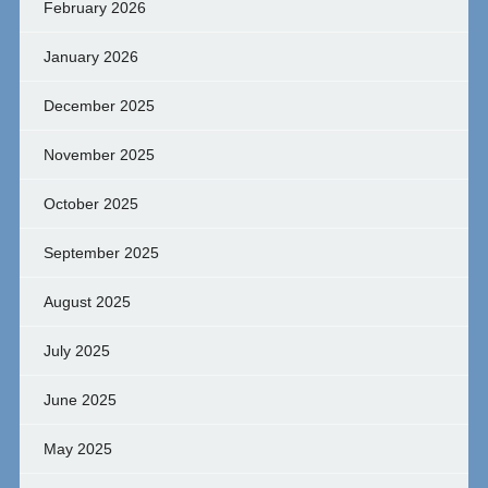
February 2026
January 2026
December 2025
November 2025
October 2025
September 2025
August 2025
July 2025
June 2025
May 2025