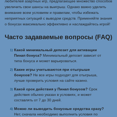
любителей азартных игр, предлагающее множество способов
увеличить свои шансы на выигрыш. Однако важно уделить
внимание всем условиям и правилам, чтобы избежать
неприятных ситуаций с выводом средств. Применяйте знания
о бонусах максимально эффективно и наслаждайтесь игрой!
Часто задаваемые вопросы (FAQ)
Какой минимальный депозит для активации
Пинап бонуса?
Минимальный депозит зависит от
типа бонуса и может варьироваться.
Какие игры учитываются при отыгрыше
бонусов?
Не все игры подходят для отыгрыша,
лучше проверить условия на сайте казино.
Какой срок действия у Пинап бонусов?
Срок
действия обычно указан в условиях, и может
составлять от 7 до 30 дней.
Можно ли выводить бонусные средства сразу?
Нет, сначала необходимо выполнить условия по