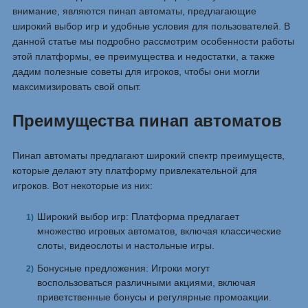
внимание, являются пинап автоматы, предлагающие
широкий выбор игр и удобные условия для пользователей. В
данной статье мы подробно рассмотрим особенности работы
этой платформы, ее преимущества и недостатки, а также
дадим полезные советы для игроков, чтобы они могли
максимизировать свой опыт.
Преимущества пинап автоматов
Пинап автоматы предлагают широкий спектр преимуществ,
которые делают эту платформу привлекательной для
игроков. Вот некоторые из них:
Широкий выбор игр: Платформа предлагает
множество игровых автоматов, включая классические
слоты, видеослоты и настольные игры.
Бонусные предложения: Игроки могут
воспользоваться различными акциями, включая
приветственные бонусы и регулярные промоакции.