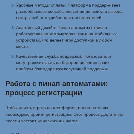
Удобные методы оплаты: Платформа поддерживает
разнообразные способы внесения депозита и вывода
выигрышей, что удобно для пользователей.
Адаптивный дизайн: Пинап автоматы отлично
работают как на компьютерах, так и на мобильных
устройствах, что делает игру доступной в любом
месте.
Качественная служба поддержки: Пользователи
могут рассчитывать на быстрое решение своих
проблем благодаря круглосуточной поддержке.
Работа с пинап автоматами:
процесс регистрации
Чтобы начать играть на платформе, пользователям
необходимо пройти регистрацию. Этот процесс достаточно
прост и состоит из нескольких шагов: