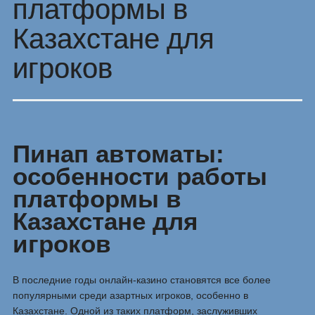
платформы в
Казахстане для
игроков
Пинап автоматы:
особенности работы
платформы в
Казахстане для
игроков
В последние годы онлайн-казино становятся все более
популярными среди азартных игроков, особенно в
Казахстане. Одной из таких платформ, заслуживших