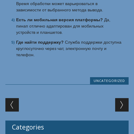
Время обработки может варьироваться в
зависимости от выбранного метода вывода.
Есть ли мобильная версия платформы?
Да,
пинап отлично адаптирован для мобильных
устройств и планшетов.
Где найти поддержку?
Служба поддержки доступна
круглосуточно через чат, электронную почту и
телефон.
UNCATEGORIZED
Post navigation
Categories