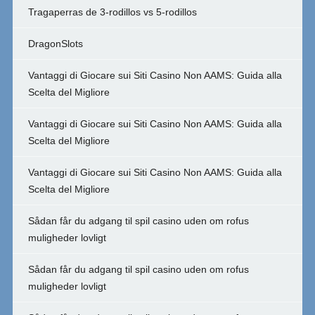
Tragaperras de 3-rodillos vs 5-rodillos
DragonSlots
Vantaggi di Giocare sui Siti Casino Non AAMS: Guida alla
Scelta del Migliore
Vantaggi di Giocare sui Siti Casino Non AAMS: Guida alla
Scelta del Migliore
Vantaggi di Giocare sui Siti Casino Non AAMS: Guida alla
Scelta del Migliore
Sådan får du adgang til spil casino uden om rofus
muligheder lovligt
Sådan får du adgang til spil casino uden om rofus
muligheder lovligt