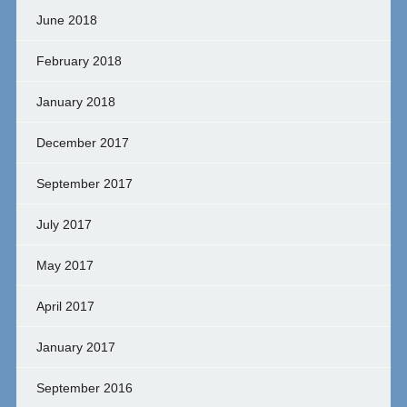
June 2018
February 2018
January 2018
December 2017
September 2017
July 2017
May 2017
April 2017
January 2017
September 2016