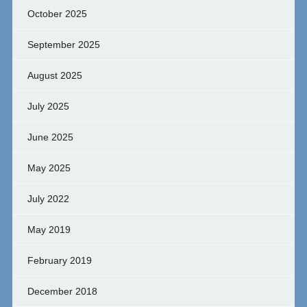
October 2025
September 2025
August 2025
July 2025
June 2025
May 2025
July 2022
May 2019
February 2019
December 2018