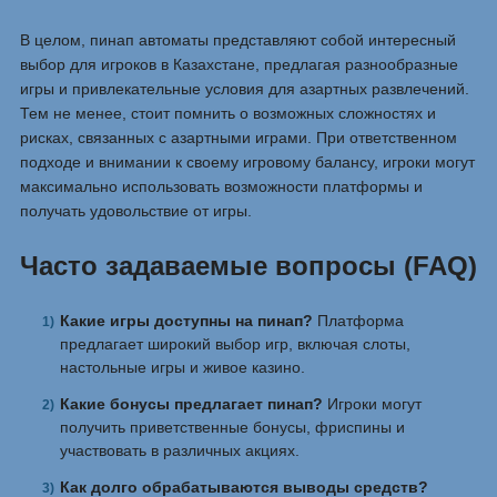
В целом, пинап автоматы представляют собой интересный
выбор для игроков в Казахстане, предлагая разнообразные
игры и привлекательные условия для азартных развлечений.
Тем не менее, стоит помнить о возможных сложностях и
рисках, связанных с азартными играми. При ответственном
подходе и внимании к своему игровому балансу, игроки могут
максимально использовать возможности платформы и
получать удовольствие от игры.
Часто задаваемые вопросы (FAQ)
Какие игры доступны на пинап?
Платформа
предлагает широкий выбор игр, включая слоты,
настольные игры и живое казино.
Какие бонусы предлагает пинап?
Игроки могут
получить приветственные бонусы, фриспины и
участвовать в различных акциях.
Как долго обрабатываются выводы средств?