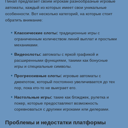
Пинап предлагает своим игрокам разнообразные игровые
автоматы, каждый из которых имеет свои уникальные
особенности. Вот несколько категорий, на которые стоит
обратить внимание:
Классические слоты:
традиционные игры с
ограниченным количеством линий выплат и простыми
механиками.
Видеослоты:
автоматы с яркой графикой и
расширенными функциями, такими как бонусные
игры и специальные символы.
Прогрессивные слоты:
игровые автоматы с
джекпотом, который постоянно увеличивается до тех
пор, пока кто-то не выиграет его.
Настольные игры:
такие как блэкджек, рулетка и
покер, которые предоставляют возможность
соревноваться с другими игроками или дилерами.
Проблемы и недостатки платформы