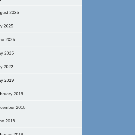
gust 2025
ly 2025
ne 2025
y 2025
ly 2022
y 2019
bruary 2019
cember 2018
ne 2018
bruary 2018