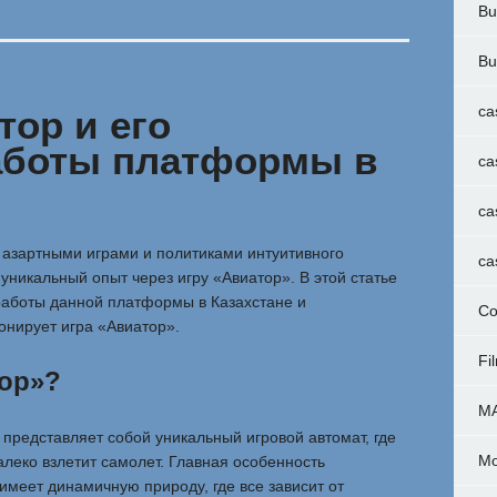
Bu
Bu
ca
тор и его
аботы платформы в
ca
ca
 азартными играми и политиками интуитивного
ca
уникальный опыт через игру «Авиатор». В этой статье
аботы данной платформы в Казахстане и
Co
онирует игра «Авиатор».
Fi
тор»?
M
 представляет собой уникальный игровой автомат, где
Mo
далеко взлетит самолет. Главная особенность
 имеет динамичную природу, где все зависит от