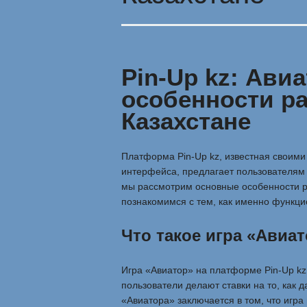
Pin-Up kz: Авиа
особенности р
Казахстане
Платформа Pin-Up kz, известная своими
интерфейса, предлагает пользователям 
мы рассмотрим основные особенности р
познакомимся с тем, как именно функци
Что такое игра «Авиа
Игра «Авиатор» на платформе Pin-Up kz
пользователи делают ставки на то, как 
«Авиатора» заключается в том, что игра