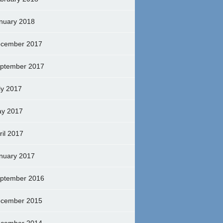
nuary 2018
cember 2017
ptember 2017
ly 2017
y 2017
ril 2017
nuary 2017
ptember 2016
cember 2015