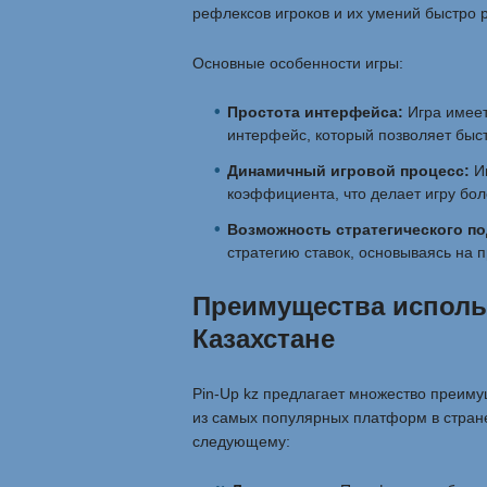
рефлексов игроков и их умений быстро 
Основные особенности игры:
Простота интерфейса:
Игра имеет
интерфейс, который позволяет быс
Динамичный игровой процесс:
Иг
коэффициента, что делает игру бо
Возможность стратегического по
стратегию ставок, основываясь на
Преимущества использ
Казахстане
Pin-Up kz предлагает множество преимущ
из самых популярных платформ в стране
следующему: