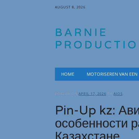
AUGUST 8, 2026
BARNIE
PRODUCTIO
Main menu
Skip
HOME
MOTORISEREN VAN EEN
to
content
POSTED ON
APRIL 17, 2026
BY
AIOS
Pin-Up kz: Ави
особенности 
Казахстане