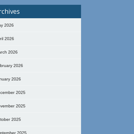
rchives
y 2026
ril 2026
rch 2026
bruary 2026
nuary 2026
cember 2025
vember 2025
tober 2025
ptember 2025