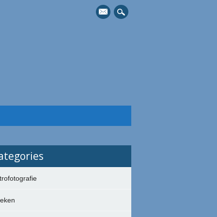
mail
ategories
trofotografie
eken