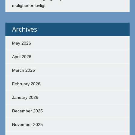
muligheder lovligt
Archives
May 2026
April 2026
March 2026
February 2026
January 2026
December 2025
November 2025