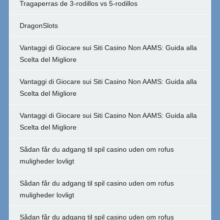
Tragaperras de 3-rodillos vs 5-rodillos
DragonSlots
Vantaggi di Giocare sui Siti Casino Non AAMS: Guida alla
Scelta del Migliore
Vantaggi di Giocare sui Siti Casino Non AAMS: Guida alla
Scelta del Migliore
Vantaggi di Giocare sui Siti Casino Non AAMS: Guida alla
Scelta del Migliore
Sådan får du adgang til spil casino uden om rofus
muligheder lovligt
Sådan får du adgang til spil casino uden om rofus
muligheder lovligt
Sådan får du adgang til spil casino uden om rofus