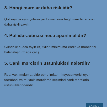
3. Hangi mərclər daha risklidir?
Qol sayı və oyunçuların performansına bağlı mərclər adətən
daha riskli sayılır.
4. Pul idarəetməsi necə aparılmalıdır?
Gündəlik büdcə təyin et, itkiləri minimuma endir və mərclərini
balanslaşdırmağa çalış.
5. Canlı mərclərin üstünlükləri nələrdir?
Real vaxt məlumat əldə etmə imkanı, həyəcanverici oyun
təcrübəsi və müxtəlif mərcləmə seçimləri canlı mərclərin
üstünlüklərindəndir.
CASINO