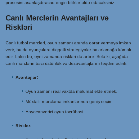
prosesini asanlaşdıracaq engin biliklər əldə edəcəksiniz.
Canlı Mərclərin Avantajları və
Riskləri
Canlı futbol mərcləri, oyun zamanı anında qərar verməyə imkan
verir, bu da oyunçulara diqqətli strategiyalar hazırlamağa kömək
edir. Lakin bu, eyni zamanda riskləri də artırır. Belə ki, aşağıda
canlı mərclərin bəzi üstünlük və dezavantajlarını təqdim edirik:
Avantajlar:
Oyun zamanı real vaxtda məlumat əldə etmək.
Müxtəlif mərcləmə imkanlarında geniş seçim.
Həyəcanverici oyun təcrübəsi.
Risklər: