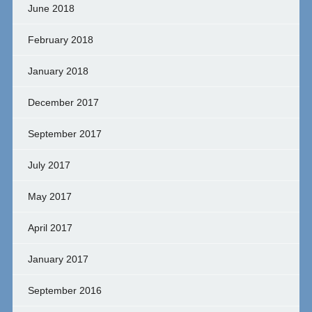
June 2018
February 2018
January 2018
December 2017
September 2017
July 2017
May 2017
April 2017
January 2017
September 2016