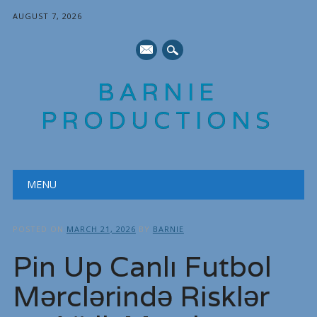
AUGUST 7, 2026
mail
BARNIE
PRODUCTIONS
Main menu
Skip
MENU
to
content
POSTED ON
MARCH 21, 2026
BY
BARNIE
Pin Up Canlı Futbol
Mərclərində Risklər