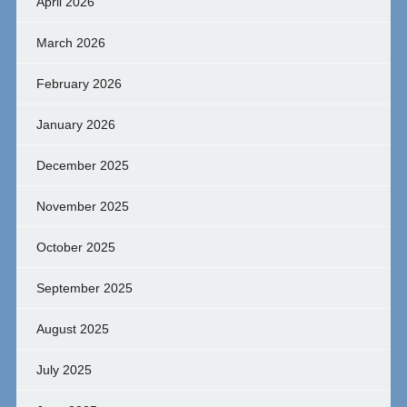
April 2026
March 2026
February 2026
January 2026
December 2025
November 2025
October 2025
September 2025
August 2025
July 2025