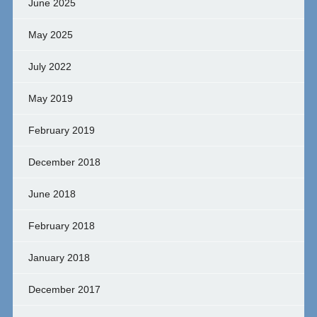
June 2025
May 2025
July 2022
May 2019
February 2019
December 2018
June 2018
February 2018
January 2018
December 2017