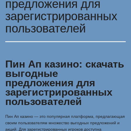
предложения для
зарегистрированных
пользователей
Пин Ап казино: скачать
выгодные
предложения для
зарегистрированных
пользователей
Пин Ап казино — это популярная платформа, предлагающая
своим пользователям множество выгодных предложений и
акций. Для зарегистрированных игроков доступна