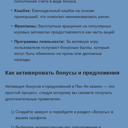
пополнения счёта в виде бонуса.
Кэшбэк:
Еженедельный кэшбэк на основе
проигрышей, что помогает минимизировать риски.
Фриспины:
Бесплатные вращения на популярных
игровых автоматах предоставляются как часть акций.
Программы лояльности:
За активную игру
пользователи получают бонусные баллы, которые
могут быть обменены на призы или денежные
награды.
Как активировать бонусы и предложения
Активация бонусов и предложений в Пин Ап казино — это
простой процесс, следуя которому вы сможете получать
дополнительные привилегии:
Создайте аккаунт и перейдите в раздел «Бонусы» в
вашем профиле.
Выберите интересующее вас предложение и