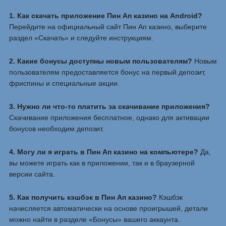
1. Как скачать приложение Пин Ап казино на Android?
Перейдите на официальный сайт Пин Ап казино, выберите
раздел «Скачать» и следуйте инструкциям.
2. Какие бонусы доступны новым пользователям?
Новым
пользователям предоставляется бонус на первый депозит,
фриспины и специальные акции.
3. Нужно ли что-то платить за скачивание приложения?
Скачивание приложения бесплатное, однако для активации
бонусов необходим депозит.
4. Могу ли я играть в Пин Ап казино на компьютере?
Да,
вы можете играть как в приложении, так и в браузерной
версии сайта.
5. Как получить кэшбэк в Пин Ап казино?
Кэшбэк
начисляется автоматически на основе проигрышей, детали
можно найти в разделе «Бонусы» вашего аккаунта.