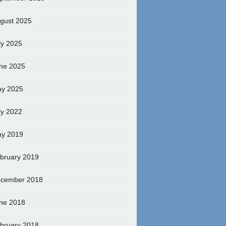
gust 2025
ly 2025
ne 2025
y 2025
ly 2022
y 2019
bruary 2019
cember 2018
ne 2018
bruary 2018