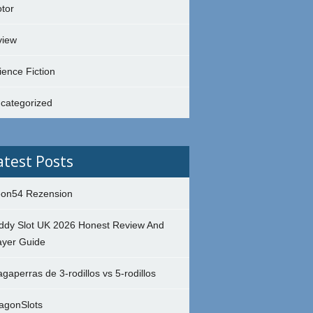
tor
view
ience Fiction
categorized
atest Posts
on54 Rezension
ddy Slot UK 2026 Honest Review And
ayer Guide
agaperras de 3-rodillos vs 5-rodillos
agonSlots