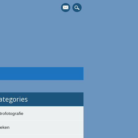
mail
ategories
trofotografie
eken