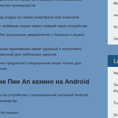
Mo
жество преимуществ:
re
гда угодно на своём смартфоне или планшете.
к любимым играм через главный экран устройства.
Sc
те актуальные уведомления о бонусах и акциях
Un
ное приложение имеет удобный и интуитивно
ованный для небольших экранов.
L
ино предлагает специальные акции только для
ния.
Ne
ие Пин Ап казино на Android
Te
Pl
о на устройство с операционной системой Android,
ководству:
Tr
Ап казино.
Dr