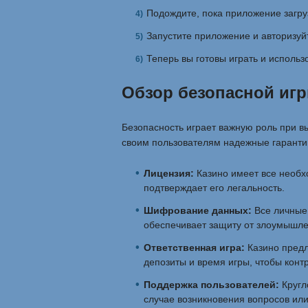
Подождите, пока приложение загруз
Запустите приложение и авторизуйт
Теперь вы готовы играть и использ
Обзор безопасной игр
Безопасность играет важную роль при в
своим пользователям надежные гаранти
Лицензия:
Казино имеет все необх
подтверждает его легальность.
Шифрование данных:
Все личные
обеспечивает защиту от злоумышле
Ответственная игра:
Казино предл
депозиты и время игры, чтобы контр
Поддержка пользователей:
Кругл
случае возникновения вопросов ил