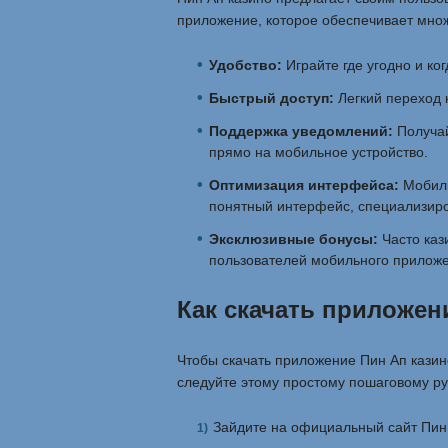
приложение, которое обеспечивает мно
Удобство:
Играйте где угодно и ко
Быстрый доступ:
Легкий переход 
Поддержка уведомлений:
Получай
прямо на мобильное устройство.
Оптимизация интерфейса:
Мобиль
понятный интерфейс, специализир
Эксклюзивные бонусы:
Часто каз
пользователей мобильного приложе
Как скачать приложен
Чтобы скачать приложение Пин Ап казин
следуйте этому простому пошаговому ру
Зайдите на официальный сайт Пин 