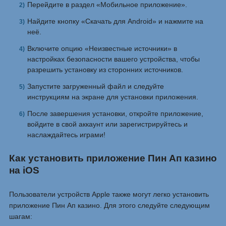
Перейдите в раздел «Мобильное приложение».
Найдите кнопку «Скачать для Android» и нажмите на
неё.
Включите опцию «Неизвестные источники» в
настройках безопасности вашего устройства, чтобы
разрешить установку из сторонних источников.
Запустите загруженный файл и следуйте
инструкциям на экране для установки приложения.
После завершения установки, откройте приложение,
войдите в свой аккаунт или зарегистрируйтесь и
наслаждайтесь играми!
Как установить приложение Пин Ап казино
на iOS
Пользователи устройств Apple также могут легко установить
приложение Пин Ап казино. Для этого следуйте следующим
шагам: