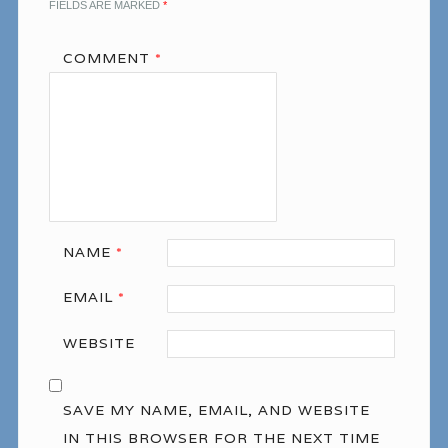
FIELDS ARE MARKED
*
COMMENT
*
NAME
*
EMAIL
*
WEBSITE
SAVE MY NAME, EMAIL, AND WEBSITE
IN THIS BROWSER FOR THE NEXT TIME