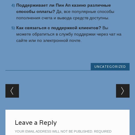
Поддерживает ли Пин Ап казино различные
способы оплаты?
Да, все популярные способы
пополнения счета и вывода средств доступны.
Как связаться с поддержкой клиентов?
Вы
можете обратиться в службу поддержки через чат на
сайте или по электронной почте.
UNCATEGORIZED
Post navigation
Leave a Reply
YOUR EMAIL ADDRESS WILL NOT BE PUBLISHED.
REQUIRED