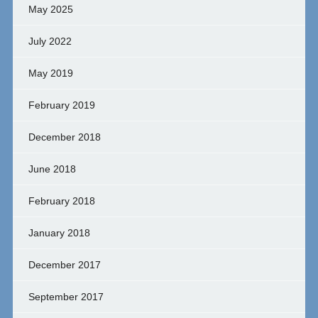
May 2025
July 2022
May 2019
February 2019
December 2018
June 2018
February 2018
January 2018
December 2017
September 2017