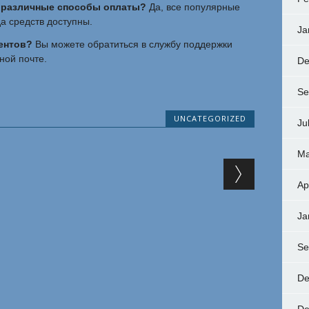
о различные способы оплаты?
Да, все популярные
а средств доступны.
Ja
ентов?
Вы можете обратиться в службу поддержки
ной почте.
De
Se
UNCATEGORIZED
Ju
Ma
Ap
Ja
Se
De