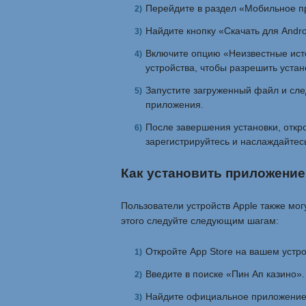
Перейдите в раздел «Мобильное п
Найдите кнопку «Скачать для Andro
Включите опцию «Неизвестные исто
устройства, чтобы разрешить устан
Запустите загруженный файл и сле
приложения.
После завершения установки, откро
зарегистрируйтесь и наслаждайтес
Как установить приложение 
Пользователи устройств Apple также мог
этого следуйте следующим шагам:
Откройте App Store на вашем устро
Введите в поиске «Пин Ап казино».
Найдите официальное приложение 