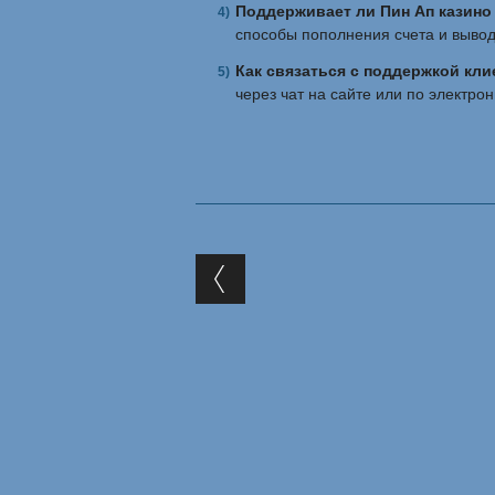
Поддерживает ли Пин Ап казин
способы пополнения счета и вывод
Как связаться с поддержкой кли
через чат на сайте или по электрон
Post navigation