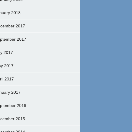
nuary 2018
cember 2017
ptember 2017
ly 2017
y 2017
ril 2017
nuary 2017
ptember 2016
cember 2015