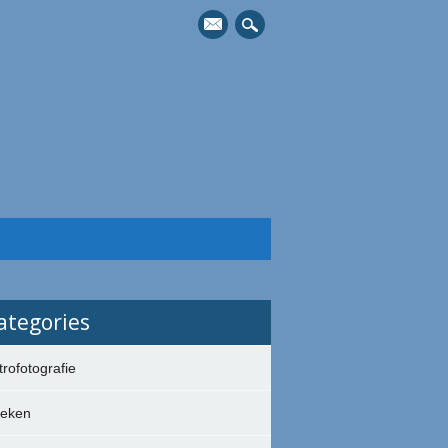
mail
ategories
trofotografie
eken