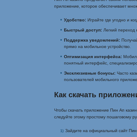
приложение, которое обеспечивает мно
Удобство:
Играйте где угодно и ко
Быстрый доступ:
Легкий переход 
Поддержка уведомлений:
Получай
прямо на мобильное устройство.
Оптимизация интерфейса:
Мобиль
понятный интерфейс, специализир
Эксклюзивные бонусы:
Часто каз
пользователей мобильного приложе
Как скачать приложен
Чтобы скачать приложение Пин Ап казин
следуйте этому простому пошаговому ру
Зайдите на официальный сайт Пин 