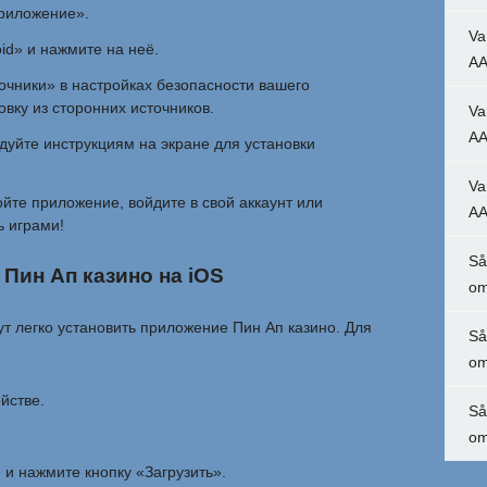
риложение».
Va
id» и нажмите на неё.
AA
чники» в настройках безопасности вашего
овку из сторонних источников.
Va
AA
дуйте инструкциям на экране для установки
Va
йте приложение, войдите в свой аккаунт или
AA
ь играми!
Så
Пин Ап казино на iOS
om
ут легко установить приложение Пин Ап казино. Для
Så
om
йстве.
Så
om
и нажмите кнопку «Загрузить».