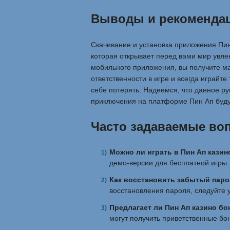
Выводы и рекоменда
Скачивание и установка приложения Пин
которая открывает перед вами мир увле
мобильного приложения, вы получите ма
ответственности в игре и всегда играйте
себе потерять. Надеемся, что данное р
приключения на платформе Пин Ап буд
Часто задаваемые во
Можно ли играть в Пин Ап казин
демо-версии для бесплатной игры.
Как восстановить забытый пар
восстановления пароля, следуйте 
Предлагает ли Пин Ап казино б
могут получить приветственные бо