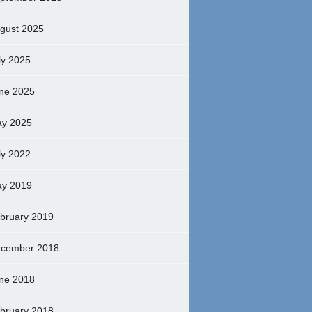
gust 2025
ly 2025
ne 2025
y 2025
ly 2022
y 2019
bruary 2019
cember 2018
ne 2018
bruary 2018