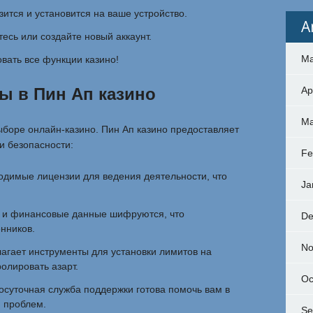
ится и установится на ваше устройство.
A
есь или создайте новый аккаунт.
Ma
овать все функции казино!
ы в Пин Ап казино
Ap
Ma
ыборе онлайн-казино. Пин Ап казино предоставляет
и безопасности:
Fe
одимые лицензии для ведения деятельности, что
Ja
 и финансовые данные шифруются, что
De
нников.
No
агает инструменты для установки лимитов на
олировать азарт.
Oc
осуточная служба поддержки готова помочь вам в
и проблем.
Se