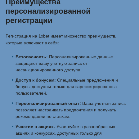
Преимущества
персонализированной
регистрации
Регистрация на 1xbet имеет множество преимуществ,
которые включают в себя:
Безопасность:
Персонализированные данные
защищают вашу учетную запись от
несанкционированного доступа.
Доступ к бонусам:
Специальные предложения и
бонусы доступны только для зарегистрированных
пользователей.
Персонализированный опыт:
Ваша учетная запись
позволяет настраивать предпочтения и получать
рекомендации по ставкам.
Участие в акциях:
Участвуйте в разнообразных
акциях и конкурсах, доступных только для