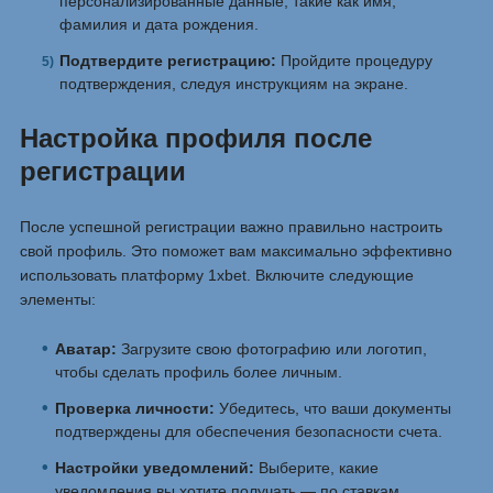
персонализированные данные, такие как имя,
фамилия и дата рождения.
Подтвердите регистрацию:
Пройдите процедуру
подтверждения, следуя инструкциям на экране.
Настройка профиля после
регистрации
После успешной регистрации важно правильно настроить
свой профиль. Это поможет вам максимально эффективно
использовать платформу 1xbet. Включите следующие
элементы:
Аватар:
Загрузите свою фотографию или логотип,
чтобы сделать профиль более личным.
Проверка личности:
Убедитесь, что ваши документы
подтверждены для обеспечения безопасности счета.
Настройки уведомлений:
Выберите, какие
уведомления вы хотите получать — по ставкам,