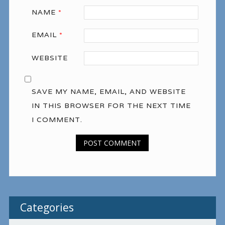
NAME
*
EMAIL
*
WEBSITE
SAVE MY NAME, EMAIL, AND WEBSITE
IN THIS BROWSER FOR THE NEXT TIME
I COMMENT.
Categories