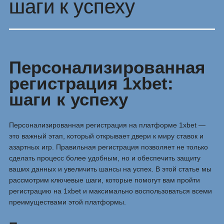
шаги к успеху
Персонализированная
регистрация 1xbet:
шаги к успеху
Персонализированная регистрация на платформе 1xbet —
это важный этап, который открывает двери к миру ставок и
азартных игр. Правильная регистрация позволяет не только
сделать процесс более удобным, но и обеспечить защиту
ваших данных и увеличить шансы на успех. В этой статье мы
рассмотрим ключевые шаги, которые помогут вам пройти
регистрацию на 1xbet и максимально воспользоваться всеми
преимуществами этой платформы.