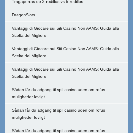
Tragaperras de 3-rodillos vs 5-rodillos
DragonSlots
Vantaggi di Giocare sui Siti Casino Non AAMS: Guida alla
Scelta del Migliore
Vantaggi di Giocare sui Siti Casino Non AAMS: Guida alla
Scelta del Migliore
Vantaggi di Giocare sui Siti Casino Non AAMS: Guida alla
Scelta del Migliore
Sådan får du adgang til spil casino uden om rofus
muligheder lovligt
Sådan får du adgang til spil casino uden om rofus
muligheder lovligt
Sådan får du adgang til spil casino uden om rofus