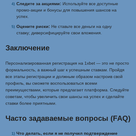
Следите за акциями:
Используйте все доступные
промо-акции и бонусы для повышения шансов на
успех.
Оцените риски:
Не ставьте все деньги на одну
ставку; диверсифицируйте свои вложения.
Заключение
Персонализированная регистрация на 1xbet — это не просто
формальность, а важный шаг к успешным ставкам. Пройдя
все этапы регистрации и должным образом настроив свой
профиль, вы сможете воспользоваться всеми
преимуществами, которые предлагает платформа. Следуйте
советам, чтобы увеличить свои шансы на успех и сделайте
ставки более приятными.
Часто задаваемые вопросы (FAQ)
Что делать, если я не получил подтверждение