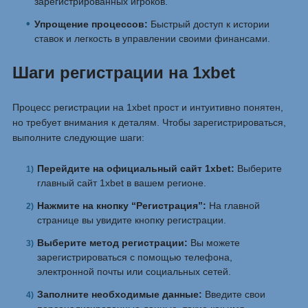
зарегистрированных игроков.
Упрощение процессов:
Быстрый доступ к истории
ставок и легкость в управлении своими финансами.
Шаги регистрации на 1xbet
Процесс регистрации на 1xbet прост и интуитивно понятен,
но требует внимания к деталям. Чтобы зарегистрироваться,
выполните следующие шаги:
Перейдите на официальный сайт 1xbet:
Выберите
главный сайт 1xbet в вашем регионе.
Нажмите на кнопку “Регистрация”:
На главной
странице вы увидите кнопку регистрации.
Выберите метод регистрации:
Вы можете
зарегистрироваться с помощью телефона,
электронной почты или социальных сетей.
Заполните необходимые данные:
Введите свои