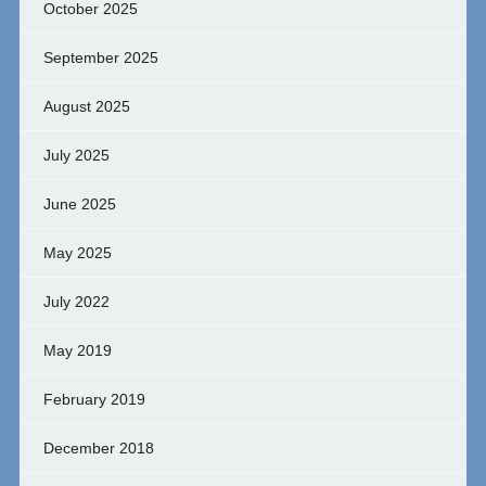
October 2025
September 2025
August 2025
July 2025
June 2025
May 2025
July 2022
May 2019
February 2019
December 2018