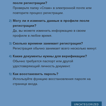
после регистрации?
Проверьте папку «Спам» в электронной почте или
повторите процесс регистрации.
Могу ли я изменить данные в профиле после
регистрации?
Да, вы можете изменить информацию в своем
профиле в любое время.
Сколько времени занимает регистрация?
Регистрация обычно занимает всего несколько минут.
Какие документы нужны для верификации?
Обычно требуется паспорт или другой
удостоверяющий личность документ.
Как восстановить пароль?
Используйте функцию восстановления пароля на
странице входа.
UNCATEGORIZED