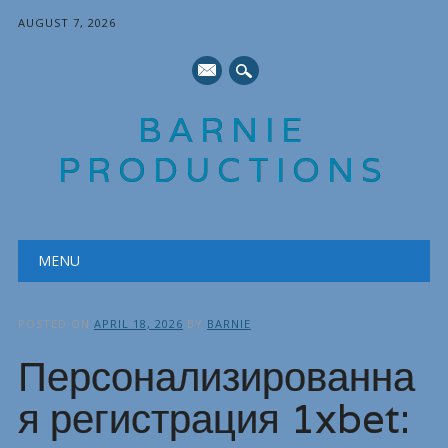
AUGUST 7, 2026
mail
BARNIE
PRODUCTIONS
Main menu
Skip
MENU
to
content
POSTED ON
APRIL 18, 2026
BY
BARNIE
Персонализированна
я регистрация 1xbet: