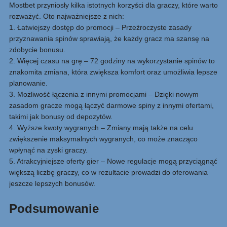
Mostbet przyniosły kilka istotnych korzyści dla graczy, które warto
rozważyć. Oto najważniejsze z nich:
1. Łatwiejszy dostęp do promocji – Przeźroczyste zasady
przyznawania spinów sprawiają, że każdy gracz ma szansę na
zdobycie bonusu.
2. Więcej czasu na grę – 72 godziny na wykorzystanie spinów to
znakomita zmiana, która zwiększa komfort oraz umożliwia lepsze
planowanie.
3. Możliwość łączenia z innymi promocjami – Dzięki nowym
zasadom gracze mogą łączyć darmowe spiny z innymi ofertami,
takimi jak bonusy od depozytów.
4. Wyższe kwoty wygranych – Zmiany mają także na celu
zwiększenie maksymalnych wygranych, co może znacząco
wpłynąć na zyski graczy.
5. Atrakcyjniejsze oferty gier – Nowe regulacje mogą przyciągnąć
większą liczbę graczy, co w rezultacie prowadzi do oferowania
jeszcze lepszych bonusów.
Podsumowanie