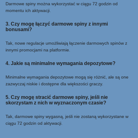
Darmowe spiny można wykorzystać w ciągu 72 godzin od
momentu ich aktywacji.
3. Czy mogę łączyć darmowe spiny z innymi
bonusami?
Tak, nowe regulacje umożliwiają łączenie darmowych spinów z
innymi promocjami na platformie.
4. Jakie są minimalne wymagania depozytowe?
Minimalne wymagania depozytowe mogą się różnić, ale są one
zazwyczaj niskie i dostępne dla większości graczy.
5. Czy mogę stracić darmowe spiny, jeśli nie
skorzystam z nich w wyznaczonym czasie?
Tak, darmowe spiny wygasną, jeśli nie zostaną wykorzystane w
ciągu 72 godzin od aktywacji.