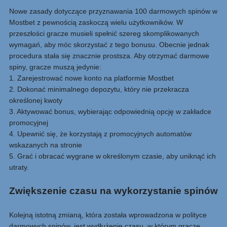
Nowe zasady dotyczące przyznawania 100 darmowych spinów w
Mostbet z pewnością zaskoczą wielu użytkowników. W
przeszłości gracze musieli spełnić szereg skomplikowanych
wymagań, aby móc skorzystać z tego bonusu. Obecnie jednak
procedura stała się znacznie prostsza. Aby otrzymać darmowe
spiny, gracze muszą jedynie:
1. Zarejestrować nowe konto na platformie Mostbet
2. Dokonać minimalnego depozytu, który nie przekracza
określonej kwoty
3. Aktywować bonus, wybierając odpowiednią opcję w zakładce
promocyjnej
4. Upewnić się, że korzystają z promocyjnych automatów
wskazanych na stronie
5. Grać i obracać wygrane w określonym czasie, aby uniknąć ich
utraty.
Zwiększenie czasu na wykorzystanie spinów
Kolejną istotną zmianą, która została wprowadzona w polityce
darmowych spinów, jest wydłużenie czasu, w którym gracze