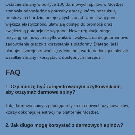
Ostatnie zmiany w polityce 100 darmowych spinów w Mostbet
stanowią odpowiedź na potrzeby graczy, którzy poszukują
prostszych i bardziej przejrzystych zasad. Umożliwiają one
większą elastyczność, ułatwiają dostęp do promocji oraz
zwiększają potencjalne wygrane. Nowe regulacje mogą
przyciągnąć nowych użytkowników i wpływać na długoterminowe
zadowolenie graczy z korzystania z platformy. Dlatego, jeśli
planujesz zarejestrować się w Mostbet, warto na bieżąco śledzić
wszelkie zmiany i korzystać z dostępnych narzędzi.
FAQ
1. Czy muszę być zarejestrowanym użytkownikiem,
aby otrzymać darmowe spiny?
Tak, darmowe spiny są dostępne tylko dla nowych użytkowników,
którzy dokonają rejestracji na platformie Mostbet.
2. Jak długo mogę korzystać z darmowych spinów?