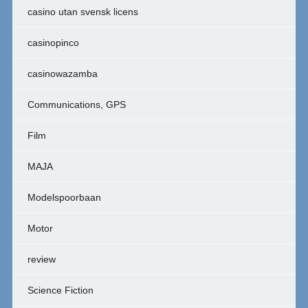
casino utan svensk licens
casinopinco
casinowazamba
Communications, GPS
Film
MAJA
Modelspoorbaan
Motor
review
Science Fiction