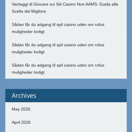
Vantaggi di Giocare sui Siti Casino Non AAMS: Guida alla
Scelta del Migliore
Sådan får du adgang til spil casino uden om rofus
muligheder lovligt
Sådan får du adgang til spil casino uden om rofus
muligheder lovligt
Sådan får du adgang til spil casino uden om rofus
muligheder lovligt
Archives
May 2026
April 2026