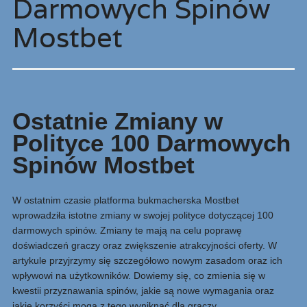
Darmowych Spinów
Mostbet
Ostatnie Zmiany w
Polityce 100 Darmowych
Spinów Mostbet
W ostatnim czasie platforma bukmacherska Mostbet
wprowadziła istotne zmiany w swojej polityce dotyczącej 100
darmowych spinów. Zmiany te mają na celu poprawę
doświadczeń graczy oraz zwiększenie atrakcyjności oferty. W
artykule przyjrzymy się szczegółowo nowym zasadom oraz ich
wpływowi na użytkowników. Dowiemy się, co zmienia się w
kwestii przyznawania spinów, jakie są nowe wymagania oraz
jakie korzyści mogą z tego wyniknąć dla graczy.