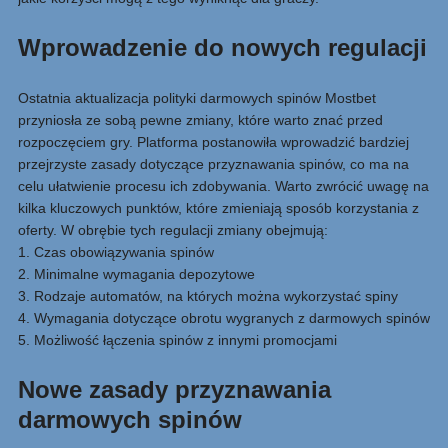
Wprowadzenie do nowych regulacji
Ostatnia aktualizacja polityki darmowych spinów Mostbet
przyniosła ze sobą pewne zmiany, które warto znać przed
rozpoczęciem gry. Platforma postanowiła wprowadzić bardziej
przejrzyste zasady dotyczące przyznawania spinów, co ma na
celu ułatwienie procesu ich zdobywania. Warto zwrócić uwagę na
kilka kluczowych punktów, które zmieniają sposób korzystania z
oferty. W obrębie tych regulacji zmiany obejmują:
1. Czas obowiązywania spinów
2. Minimalne wymagania depozytowe
3. Rodzaje automatów, na których można wykorzystać spiny
4. Wymagania dotyczące obrotu wygranych z darmowych spinów
5. Możliwość łączenia spinów z innymi promocjami
Nowe zasady przyznawania
darmowych spinów