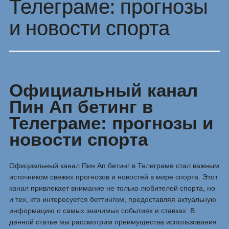
Телеграме: прогнозы
и новости спорта
Официальный канал
Пин Ап бетинг в
Телеграме: прогнозы и
новости спорта
Официальный канал Пин Ап бетинг в Телеграме стал важным
источником свежих прогнозов и новостей в мире спорта. Этот
канал привлекает внимание не только любителей спорта, но
и тех, кто интересуется беттингом, предоставляя актуальную
информацию о самых значимых событиях и ставках. В
данной статье мы рассмотрим преимущества использования