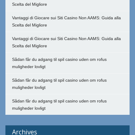
Scelta del Migliore
Vantaggi di Giocare sui Siti Casino Non AAMS: Guida alla
Scelta del Migliore
Vantaggi di Giocare sui Siti Casino Non AAMS: Guida alla
Scelta del Migliore
Sådan får du adgang til spil casino uden om rofus
muligheder lovligt
Sådan får du adgang til spil casino uden om rofus
muligheder lovligt
Sådan får du adgang til spil casino uden om rofus
muligheder lovligt
Archives