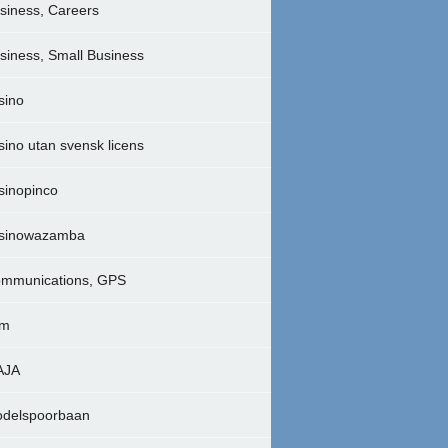
siness, Careers
siness, Small Business
sino
sino utan svensk licens
sinopinco
sinowazamba
mmunications, GPS
lm
AJA
delspoorbaan