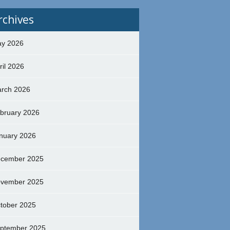
rchives
y 2026
ril 2026
rch 2026
bruary 2026
nuary 2026
cember 2025
vember 2025
tober 2025
ptember 2025