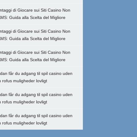
ntaggi di Giocare sui Siti Casino Non
MS: Guida alla Scelta del Migliore
ntaggi di Giocare sui Siti Casino Non
MS: Guida alla Scelta del Migliore
ntaggi di Giocare sui Siti Casino Non
MS: Guida alla Scelta del Migliore
dan får du adgang til spil casino uden
 rofus muligheder lovligt
dan får du adgang til spil casino uden
 rofus muligheder lovligt
dan får du adgang til spil casino uden
 rofus muligheder lovligt