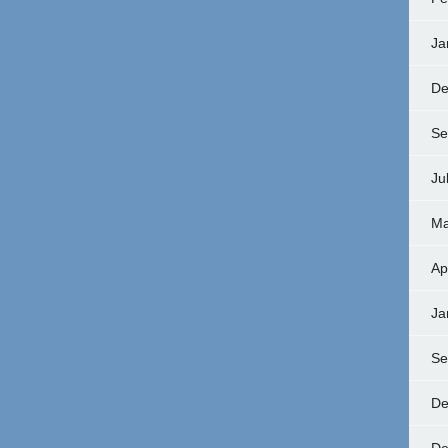
Ja
De
Se
Ju
Ma
Ap
Ja
Se
De