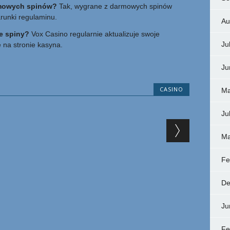
rmowych spinów?
Tak, wygrane z darmowych spinów
arunki regulaminu.
Au
e spiny?
Vox Casino regularnie aktualizuje swoje
Ju
ę na stronie kasyna.
Ju
CASINO
Ma
Ju
Ma
Fe
De
Ju
Fe