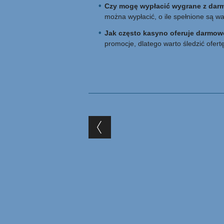
Czy mogę wypłacić wygrane z da
można wypłacić, o ile spełnione są w
Jak często kasyno oferuje darmow
promocje, dlatego warto śledzić ofert
Post navigation