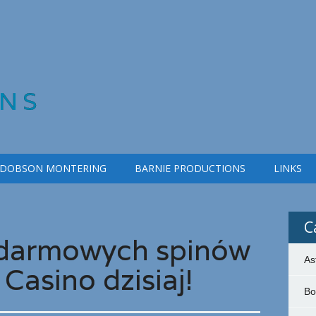
NS
 DOBSON MONTERING
BARNIE PRODUCTIONS
LINKS
C
y darmowych spinów
As
Casino dzisiaj!
Bo