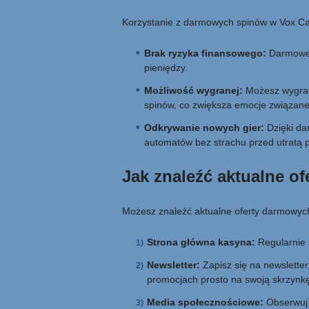
Korzystanie z darmowych spinów w Vox Casi
Brak ryzyka finansowego:
Darmowe 
pieniędzy.
Możliwość wygranej:
Możesz wygrać
spinów, co zwiększa emocje związane
Odkrywanie nowych gier:
Dzięki da
automatów bez strachu przed utratą p
Jak znaleźć aktualne o
Możesz znaleźć aktualne oferty darmowyc
Strona główna kasyna:
Regularnie 
Newsletter:
Zapisz się na newsletter
promocjach prosto na swoją skrzynk
Media społecznościowe:
Obserwuj 