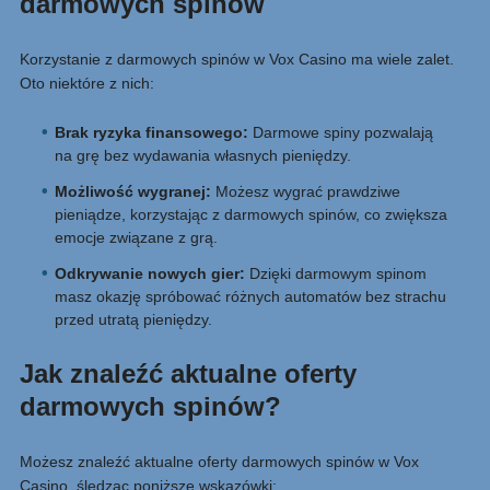
darmowych spinów
Korzystanie z darmowych spinów w Vox Casino ma wiele zalet.
Oto niektóre z nich:
Brak ryzyka finansowego:
Darmowe spiny pozwalają
na grę bez wydawania własnych pieniędzy.
Możliwość wygranej:
Możesz wygrać prawdziwe
pieniądze, korzystając z darmowych spinów, co zwiększa
emocje związane z grą.
Odkrywanie nowych gier:
Dzięki darmowym spinom
masz okazję spróbować różnych automatów bez strachu
przed utratą pieniędzy.
Jak znaleźć aktualne oferty
darmowych spinów?
Możesz znaleźć aktualne oferty darmowych spinów w Vox
Casino, śledząc poniższe wskazówki: