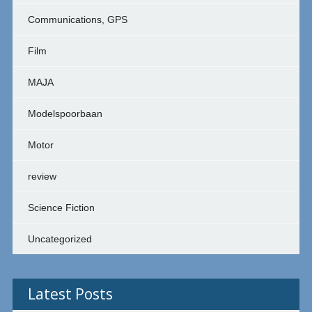
Communications, GPS
Film
MAJA
Modelspoorbaan
Motor
review
Science Fiction
Uncategorized
Latest Posts