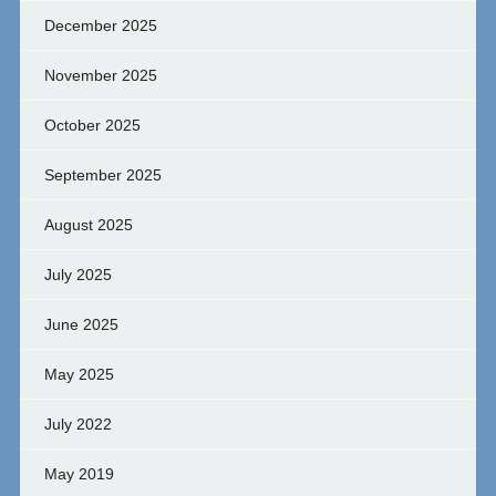
December 2025
November 2025
October 2025
September 2025
August 2025
July 2025
June 2025
May 2025
July 2022
May 2019