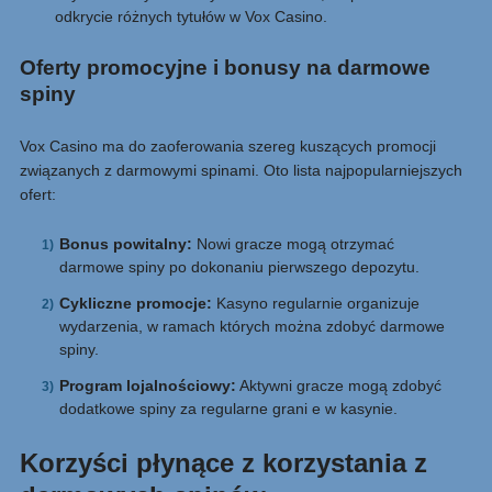
odkrycie różnych tytułów w Vox Casino.
Oferty promocyjne i bonusy na darmowe
spiny
Vox Casino ma do zaoferowania szereg kuszących promocji
związanych z darmowymi spinami. Oto lista najpopularniejszych
ofert:
Bonus powitalny:
Nowi gracze mogą otrzymać
darmowe spiny po dokonaniu pierwszego depozytu.
Cykliczne promocje:
Kasyno regularnie organizuje
wydarzenia, w ramach których można zdobyć darmowe
spiny.
Program lojalnościowy:
Aktywni gracze mogą zdobyć
dodatkowe spiny za regularne grani e w kasynie.
Korzyści płynące z korzystania z