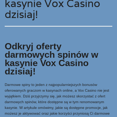
kasynie Vox Casino
dzisiaj!
Odkryj oferty
darmowych spinów w
kasynie Vox Casino
dzisiaj!
Darmowe spiny to jeden z najpopularniejszych bonusów
oferowanych graczom w kasynach online, a Vox Casino nie jest
wyjątkiem. Dziś przyjrzymy się, jak możesz skorzystać z ofert
darmowych spinów, które dostępne są w tym renomowanym
kasynie. W artykule omówimy, jakie są dostępne promocje, jak
możesz je aktywować oraz jakie korzyści przyniosą Ci darmowe