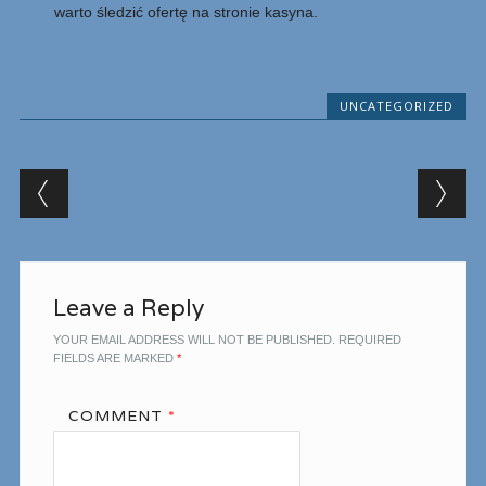
warto śledzić ofertę na stronie kasyna.
UNCATEGORIZED
Post navigation
Leave a Reply
YOUR EMAIL ADDRESS WILL NOT BE PUBLISHED.
REQUIRED
FIELDS ARE MARKED
*
COMMENT
*