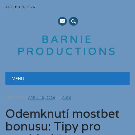
AUGUST 8, 2026
mail
BARNIE
PRODUCTIONS
Main menu
Skip
MENU
to
content
POSTED ON
APRIL 18, 2026
BY
AIOS
Odemknutí mostbet
bonusu: Tipy pro