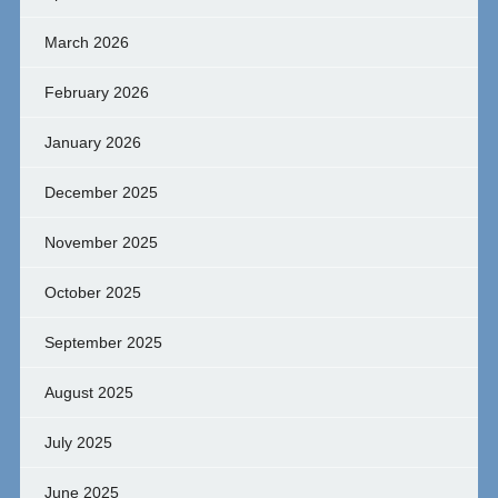
March 2026
February 2026
January 2026
December 2025
November 2025
October 2025
September 2025
August 2025
July 2025
June 2025