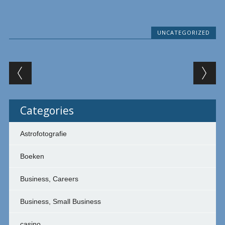
UNCATEGORIZED
Post navigation
Categories
Astrofotografie
Boeken
Business, Careers
Business, Small Business
casino