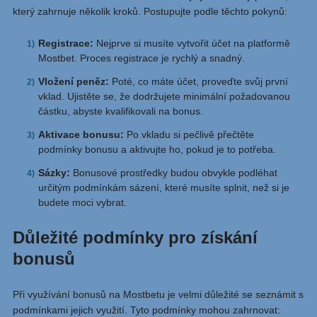
který zahrnuje několik kroků. Postupujte podle těchto pokynů:
Registrace:
Nejprve si musíte vytvořit účet na platformě
Mostbet. Proces registrace je rychlý a snadný.
Vložení peněz:
Poté, co máte účet, proveďte svůj první
vklad. Ujistěte se, že dodržujete minimální požadovanou
částku, abyste kvalifikovali na bonus.
Aktivace bonusu:
Po vkladu si pečlivě přečtěte
podmínky bonusu a aktivujte ho, pokud je to potřeba.
Sázky:
Bonusové prostředky budou obvykle podléhat
určitým podmínkám sázení, které musíte splnit, než si je
budete moci vybrat.
Důležité podmínky pro získání
bonusů
Při využívání bonusů na Mostbetu je velmi důležité se seznámit s
podmínkami jejich využití. Tyto podmínky mohou zahrnovat: