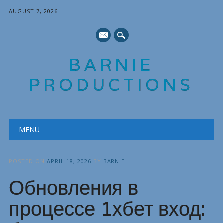
AUGUST 7, 2026
mail
BARNIE
PRODUCTIONS
Main menu
Skip
MENU
to
content
POSTED ON
APRIL 18, 2026
BY
BARNIE
Обновления в
процессе 1хбет вход: