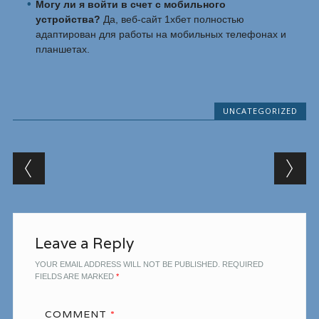
Могу ли я войти в счет с мобильного
устройства?
Да, веб-сайт 1хбет полностью
адаптирован для работы на мобильных телефонах и
планшетах.
UNCATEGORIZED
Post navigation
Leave a Reply
YOUR EMAIL ADDRESS WILL NOT BE PUBLISHED.
REQUIRED
FIELDS ARE MARKED
*
COMMENT
*