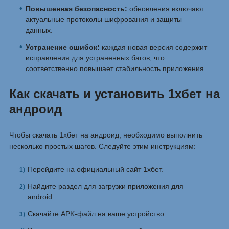
Повышенная безопасность:
обновления включают
актуальные протоколы шифрования и защиты
данных.
Устранение ошибок:
каждая новая версия содержит
исправления для устраненных багов, что
соответственно повышает стабильность приложения.
Как скачать и установить 1хбет на
андроид
Чтобы скачать 1хбет на андроид, необходимо выполнить
несколько простых шагов. Следуйте этим инструкциям:
Перейдите на официальный сайт 1хбет.
Найдите раздел для загрузки приложения для
android.
Скачайте APK-файл на ваше устройство.