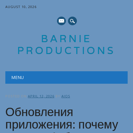
AUGUST 10, 2026
mail
BARNIE
PRODUCTIONS
Main menu
Skip
MENU
to
content
POSTED ON
APRIL 12, 2026
BY
AIOS
Обновления
приложения: почему