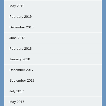
May 2019
February 2019
December 2018
June 2018
February 2018
January 2018
December 2017
September 2017
July 2017
May 2017