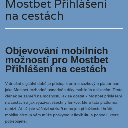
Mostbet Přihlášení
na cestách
Objevování mobilních
možností pro Mostbet
Přihlášení na cestách
V dnešní digitální době je přístup k online sázkovým platformám
jako Mostbet rozhodně usnadněn díky mobilním aplikacím. Tento
článek se zaměří na možnosti, jak se dostat k Mostbet přihlášení
na cestách a jak využívat všechny funkce, které tato platforma
nabízí. Ať už jste vášniví sázkaři nebo jen příležitostní hráči,
mobilní přístup vám může poskytnout flexibilitu a pohodlí, které
potřebujete.