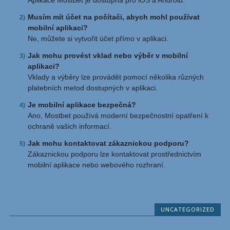
Aplikace Mostbet je dostupná pro iOS a Android.
Musím mít účet na počítači, abych mohl používat
mobilní aplikaci?
Ne, můžete si vytvořit účet přímo v aplikaci.
Jak mohu provést vklad nebo výběr v mobilní
aplikaci?
Vklady a výběry lze provádět pomocí několika různých
platebních metod dostupných v aplikaci.
Je mobilní aplikace bezpečná?
Ano, Mostbet používá moderní bezpečnostní opatření k
ochraně vašich informací.
Jak mohu kontaktovat zákaznickou podporu?
Zákaznickou podporu lze kontaktovat prostřednictvím
mobilní aplikace nebo webového rozhraní.
UNCATEGORIZED