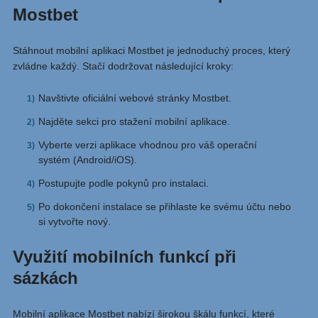
Mostbet
Stáhnout mobilní aplikaci Mostbet je jednoduchý proces, který
zvládne každý. Stačí dodržovat následující kroky:
Navštivte oficiální webové stránky Mostbet.
Najděte sekci pro stažení mobilní aplikace.
Vyberte verzi aplikace vhodnou pro váš operační
systém (Android/iOS).
Postupujte podle pokynů pro instalaci.
Po dokončení instalace se přihlaste ke svému účtu nebo
si vytvořte nový.
Využití mobilních funkcí při
sázkách
Mobilní aplikace Mostbet nabízí širokou škálu funkcí, které