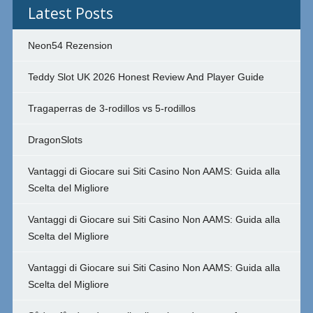
Latest Posts
Neon54 Rezension
Teddy Slot UK 2026 Honest Review And Player Guide
Tragaperras de 3-rodillos vs 5-rodillos
DragonSlots
Vantaggi di Giocare sui Siti Casino Non AAMS: Guida alla
Scelta del Migliore
Vantaggi di Giocare sui Siti Casino Non AAMS: Guida alla
Scelta del Migliore
Vantaggi di Giocare sui Siti Casino Non AAMS: Guida alla
Scelta del Migliore