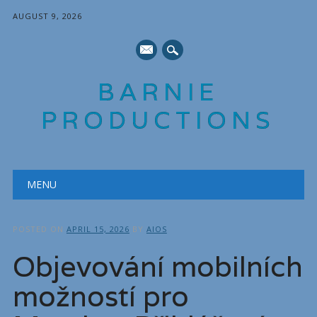
AUGUST 9, 2026
mail
BARNIE
PRODUCTIONS
Main menu
Skip
MENU
to
content
POSTED ON
APRIL 15, 2026
BY
AIOS
Objevování mobilních
možností pro