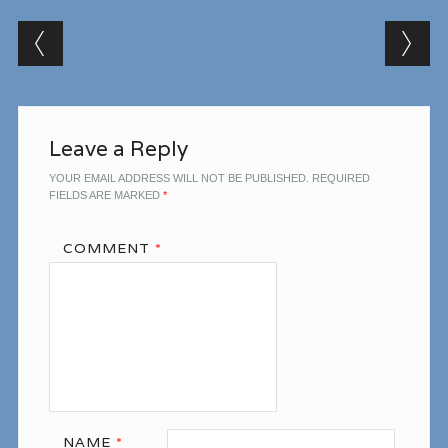
Post navigation
Leave a Reply
YOUR EMAIL ADDRESS WILL NOT BE PUBLISHED.
REQUIRED
FIELDS ARE MARKED
*
COMMENT
*
NAME
*