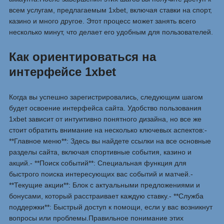
всем услугам, предлагаемым 1xbet, включая ставки на спорт,
казино и много другое. Этот процесс может занять всего
несколько минут, что делает его удобным для пользователей.
Как ориентироваться на
интерфейсе 1xbet
Когда вы успешно зарегистрировались, следующим шагом
будет освоение интерфейса сайта. Удобство пользования
1xbet зависит от интуитивно понятного дизайна, но все же
стоит обратить внимание на несколько ключевых аспектов:-
**Главное меню**: Здесь вы найдете ссылки на все основные
разделы сайта, включая спортивные события, казино и
акций.- **Поиск событий**: Специальная функция для
быстрого поиска интересующих вас событий и матчей.-
**Текущие акции**: Блок с актуальными предложениями и
бонусами, который расстраивает каждую ставку.- **Служба
поддержки**: Быстрый доступ к помощи, если у вас возникнут
вопросы или проблемы.Правильное понимание этих