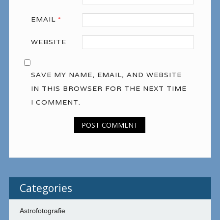
EMAIL
*
WEBSITE
SAVE MY NAME, EMAIL, AND WEBSITE
IN THIS BROWSER FOR THE NEXT TIME
I COMMENT.
Categories
Astrofotografie