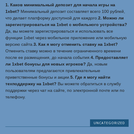
1. Каков минимальный депозит для начала игры на
1xbet?
Минимальный депозит составляет всего 100 рублей,
что делает платформу доступной для каждого.
2. Можно ли
зарегистрироваться на 1xbet с мобильного устройства?
Да, вы можете зарегистрироваться и использовать все
функции 1xbet через мобильное приложение или мобильную
версию сайта.
3. Как я могу отменить ставку на 1xbet?
Отменить ставку можно в течение ограниченного времени
после ее размещения, до начала события.
4. Предоставляет
ли 1xbet бонусы для новых игроков?
Да, новым
пользователям предлагаются привлекательные
приветственные бонусы и акции.
5. Где я могу найти
техподдержку на 1xbet?
Вы можете обратиться в службу
поддержки через чат на сайте, по электронной почте или по
телефону.
UNCATEGORIZED