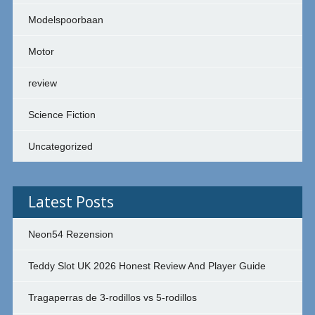
Modelspoorbaan
Motor
review
Science Fiction
Uncategorized
Latest Posts
Neon54 Rezension
Teddy Slot UK 2026 Honest Review And Player Guide
Tragaperras de 3-rodillos vs 5-rodillos