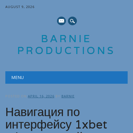
AUGUST 9, 2026
mail
BARNIE
PRODUCTIONS
Main menu
Skip
MENU
to
content
POSTED ON
APRIL 16, 2026
BY
BARNIE
Навигация по
интерфейсу 1xbet