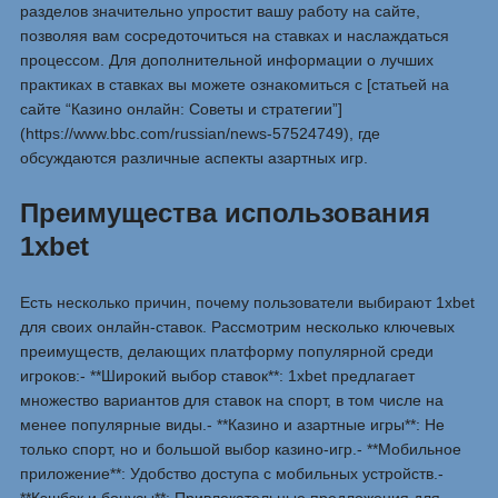
разделов значительно упростит вашу работу на сайте,
позволяя вам сосредоточиться на ставках и наслаждаться
процессом. Для дополнительной информации о лучших
практиках в ставках вы можете ознакомиться с [статьей на
сайте “Казино онлайн: Советы и стратегии”]
(https://www.bbc.com/russian/news-57524749), где
обсуждаются различные аспекты азартных игр.
Преимущества использования
1xbet
Есть несколько причин, почему пользователи выбирают 1xbet
для своих онлайн-ставок. Рассмотрим несколько ключевых
преимуществ, делающих платформу популярной среди
игроков:- **Широкий выбор ставок**: 1xbet предлагает
множество вариантов для ставок на спорт, в том числе на
менее популярные виды.- **Казино и азартные игры**: Не
только спорт, но и большой выбор казино-игр.- **Мобильное
приложение**: Удобство доступа с мобильных устройств.-