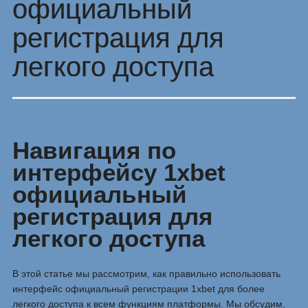
официальный
регистрация для
легкого доступа
Навигация по
интерфейсу 1xbet
официальный
регистрация для
легкого доступа
В этой статье мы рассмотрим, как правильно использовать
интерфейс официальный регистрации 1xbet для более
легкого доступа к всем функциям платформы. Мы обсудим,