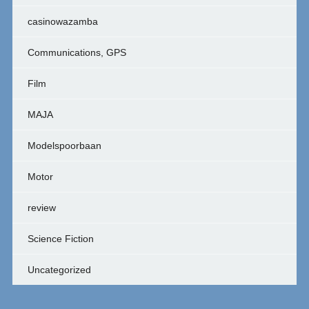
casinowazamba
Communications, GPS
Film
MAJA
Modelspoorbaan
Motor
review
Science Fiction
Uncategorized