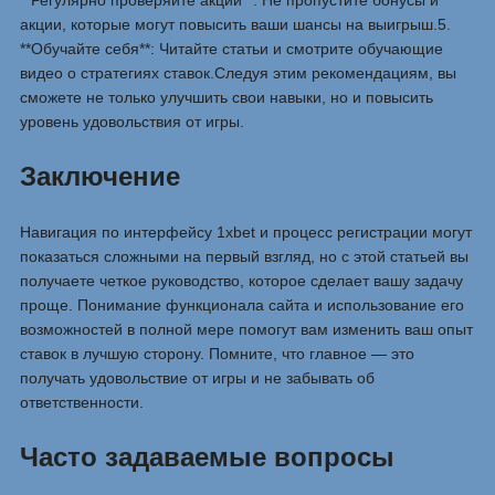
**Регулярно проверяйте акции**: Не пропустите бонусы и
акции, которые могут повысить ваши шансы на выигрыш.5.
**Обучайте себя**: Читайте статьи и смотрите обучающие
видео о стратегиях ставок.Следуя этим рекомендациям, вы
сможете не только улучшить свои навыки, но и повысить
уровень удовольствия от игры.
Заключение
Навигация по интерфейсу 1xbet и процесс регистрации могут
показаться сложными на первый взгляд, но с этой статьей вы
получаете четкое руководство, которое сделает вашу задачу
проще. Понимание функционала сайта и использование его
возможностей в полной мере помогут вам изменить ваш опыт
ставок в лучшую сторону. Помните, что главное — это
получать удовольствие от игры и не забывать об
ответственности.
Часто задаваемые вопросы