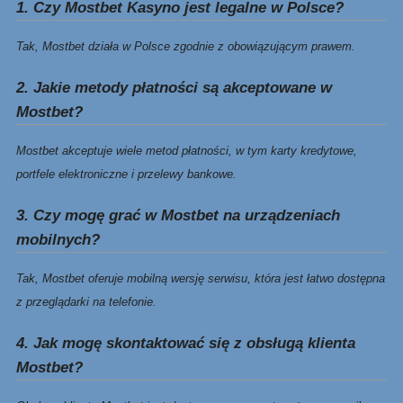
1. Czy Mostbet Kasyno jest legalne w Polsce?
Tak, Mostbet działa w Polsce zgodnie z obowiązującym prawem.
2. Jakie metody płatności są akceptowane w
Mostbet?
Mostbet akceptuje wiele metod płatności, w tym karty kredytowe,
portfele elektroniczne i przelewy bankowe.
3. Czy mogę grać w Mostbet na urządzeniach
mobilnych?
Tak, Mostbet oferuje mobilną wersję serwisu, która jest łatwo dostępna
z przeglądarki na telefonie.
4. Jak mogę skontaktować się z obsługą klienta
Mostbet?