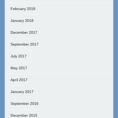
February 2018
January 2018
December 2017
September 2017
July 2017
May 2017
April 2017
January 2017
September 2016
December 2015