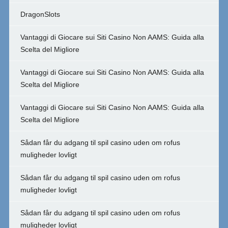
DragonSlots
Vantaggi di Giocare sui Siti Casino Non AAMS: Guida alla
Scelta del Migliore
Vantaggi di Giocare sui Siti Casino Non AAMS: Guida alla
Scelta del Migliore
Vantaggi di Giocare sui Siti Casino Non AAMS: Guida alla
Scelta del Migliore
Sådan får du adgang til spil casino uden om rofus
muligheder lovligt
Sådan får du adgang til spil casino uden om rofus
muligheder lovligt
Sådan får du adgang til spil casino uden om rofus
muligheder lovligt