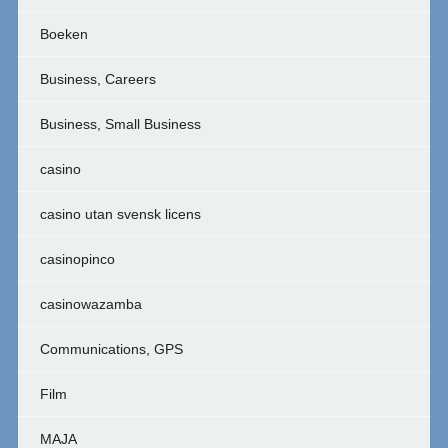
Boeken
Business, Careers
Business, Small Business
casino
casino utan svensk licens
casinopinco
casinowazamba
Communications, GPS
Film
MAJA