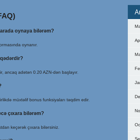
A
(FAQ)
Ma
harada oynaya bilərəm?
Ap
formasında oynanır.
Ma
 qədərdir?
Fe
r, ancaq adətən 0.20 AZN-dən başlayır.
Ja
?
De
irlikdə müxtəlif bonus funksiyaları təqdim edir.
No
cə çıxara bilərəm?
Oc
dan keçərək çıxara bilərsiniz.
Se