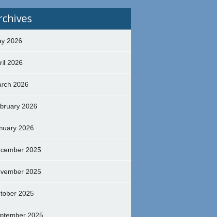
rchives
y 2026
ril 2026
rch 2026
bruary 2026
nuary 2026
cember 2025
vember 2025
tober 2025
ptember 2025