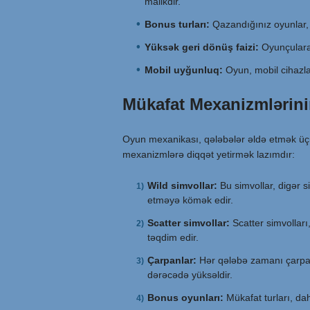
malikdir.
Bonus turları:
Qazandığınız oyunlar, ə
Yüksək geri dönüş faizi:
Oyunçulara 
Mobil uyğunluq:
Oyun, mobil cihazlar
Mükafat Mexanizmlərini
Oyun mexanikası, qələbələr əldə etmək üç
mexanizmlərə diqqət yetirmək lazımdır:
Wild simvollar:
Bu simvollar, digər s
etməyə kömək edir.
Scatter simvollar:
Scatter simvolları,
təqdim edir.
Çarpanlar:
Hər qələbə zamanı çarpanl
dərəcədə yüksəldir.
Bonus oyunları:
Mükafat turları, dah