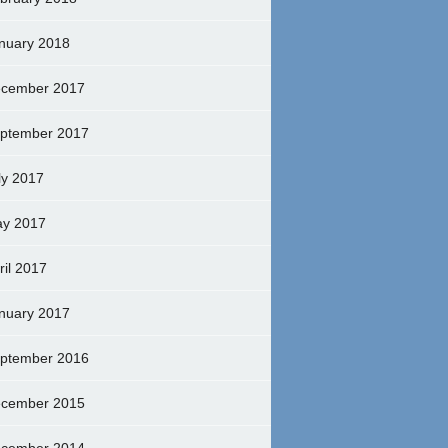
nuary 2018
cember 2017
ptember 2017
ly 2017
y 2017
ril 2017
nuary 2017
ptember 2016
cember 2015