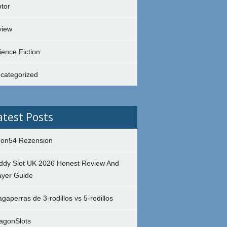
tor
view
ience Fiction
categorized
atest Posts
on54 Rezension
ddy Slot UK 2026 Honest Review And
ayer Guide
agaperras de 3-rodillos vs 5-rodillos
agonSlots