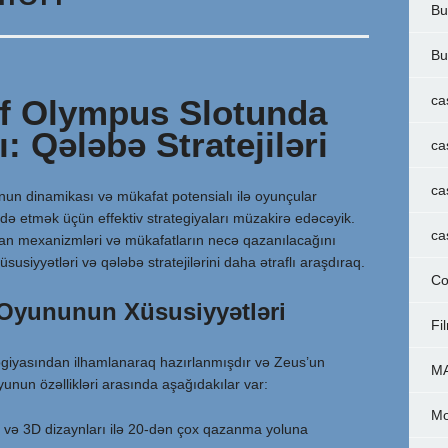
Bu
Bu
ca
of Olympus Slotunda
 Qələbə Stratejiləri
ca
ca
un dinamikası və mükafat potensialı ilə oyunçular
də etmək üçün effektiv strategiyaları müzakirə edəcəyik.
ca
an mexanizmləri və mükafatların necə qazanılacağını
susiyyətləri və qələbə stratejilərini daha ətraflı araşdıraq.
Co
 Oyununun Xüsusiyyətləri
Fi
ogiyasından ilhamlanaraq hazırlanmışdır və Zeus’un
M
yunun özəllikləri arasında aşağıdakılar var:
Mo
və 3D dizaynları ilə 20-dən çox qazanma yoluna