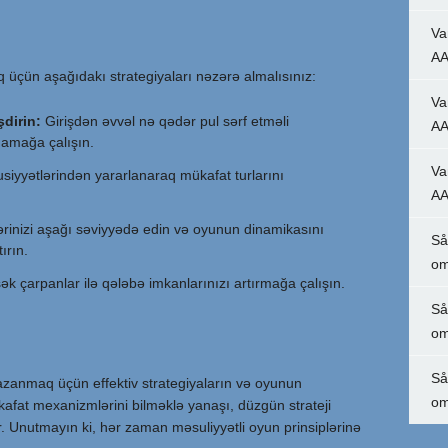
Va
AA
çün aşağıdakı strategiyaları nəzərə almalısınız:
Va
dirin:
Girişdən əvvəl nə qədər pul sərf etməli
AA
mamağa çalışın.
Va
iyyətlərindən yararlanaraq mükafat turlarını
AA
ərinizi aşağı səviyyədə edin və oyunun dinamikasını
Så
ırın.
om
k çarpanlar ilə qələbə imkanlarınızı artırmağa çalışın.
Så
om
Så
zanmaq üçün effektiv strategiyaların və oyunun
om
afat mexanizmlərini bilməklə yanaşı, düzgün strateji
 Unutmayın ki, hər zaman məsuliyyətli oyun prinsiplərinə