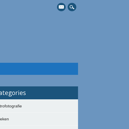
mail
ategories
trofotografie
eken