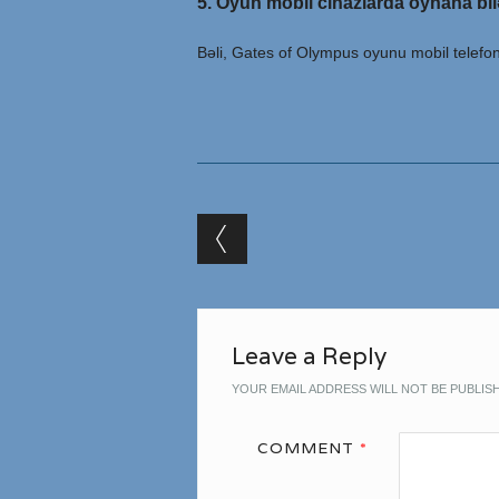
5. Oyun mobil cihazlarda oynana bi
Bəli, Gates of Olympus oyunu mobil telefon
Post navigation
Leave a Reply
YOUR EMAIL ADDRESS WILL NOT BE PUBLIS
COMMENT
*