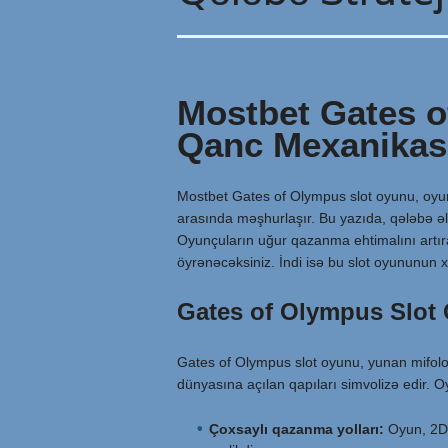
Mostbet Gates 
Qanc Mexanikası:
Mostbet Gates of Olympus slot oyunu, oyun
arasında məşhurlaşır. Bu yazıda, qələbə əl
Oyunçuların uğur qazanma ehtimalını artır
öyrənəcəksiniz. İndi isə bu slot oyununun xü
Gates of Olympus Slot
Gates of Olympus slot oyunu, yunan mifol
dünyasına açılan qapıları simvolizə edir. O
Çoxsaylı qazanma yolları:
Oyun, 2D 