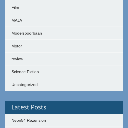
Film
MAJA
Modelspoorbaan
Motor
review
Science Fiction
Uncategorized
Latest Posts
Neon54 Rezension