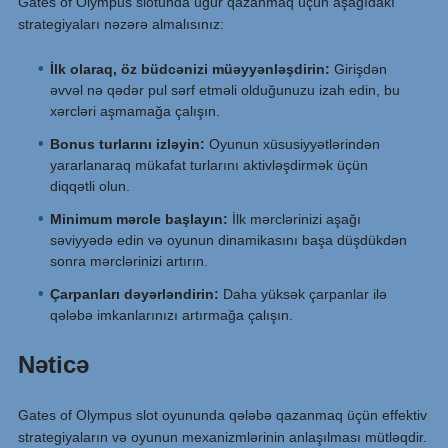
Gates of Olympus slotunda uğur qazanmaq üçün aşağıdakı
strategiyaları nəzərə almalısınız:
İlk olaraq, öz büdcənizi müəyyənləşdirin:
Girişdən
əvvəl nə qədər pul sərf etməli olduğunuzu izah edin, bu
xərcləri aşmamağa çalışın.
Bonus turlarını izləyin:
Oyunun xüsusiyyətlərindən
yararlanaraq mükafat turlarını aktivləşdirmək üçün
diqqətli olun.
Minimum mərcle başlayın:
İlk mərclərinizi aşağı
səviyyədə edin və oyunun dinamikasını başa düşdükdən
sonra mərclərinizi artırın.
Çarpanları dəyərləndirin:
Daha yüksək çarpanlar ilə
qələbə imkanlarınızı artırmağa çalışın.
Nəticə
Gates of Olympus slot oyununda qələbə qazanmaq üçün effektiv
strategiyaların və oyunun mexanizmlərinin anlaşılması mütləqdir.