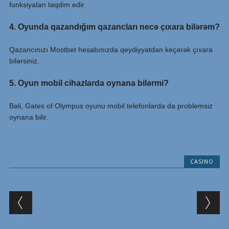
funksiyaları təqdim edir.
4. Oyunda qazandığım qazancları necə çıxara bilərəm?
Qazancınızı Mostbet hesabınızda qeydiyyatdan keçərək çıxara
bilərsiniz.
5. Oyun mobil cihazlarda oynana bilərmi?
Bəli, Gates of Olympus oyunu mobil telefonlarda da problemsiz
oynana bilir.
CASINO
Post navigation