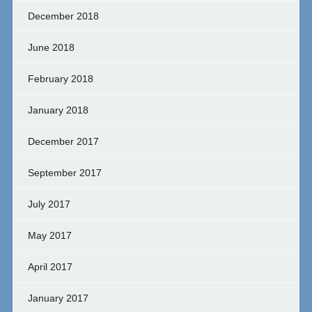
December 2018
June 2018
February 2018
January 2018
December 2017
September 2017
July 2017
May 2017
April 2017
January 2017