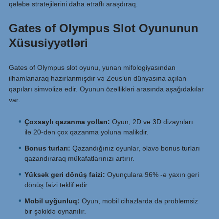
qələbə stratejilərini daha ətraflı araşdıraq.
Gates of Olympus Slot Oyununun
Xüsusiyyətləri
Gates of Olympus slot oyunu, yunan mifologiyasından
ilhamlanaraq hazırlanmışdır və Zeus’un dünyasına açılan
qapıları simvolizə edir. Oyunun özəllikləri arasında aşağıdakılar
var:
Çoxsaylı qazanma yolları:
Oyun, 2D və 3D dizaynları
ilə 20-dən çox qazanma yoluna malikdir.
Bonus turları:
Qazandığınız oyunlar, əlavə bonus turları
qazandıraraq mükafatlarınızı artırır.
Yüksək geri dönüş faizi:
Oyunçulara 96% -ə yaxın geri
dönüş faizi təklif edir.
Mobil uyğunluq:
Oyun, mobil cihazlarda da problemsiz
bir şəkildə oynanılır.