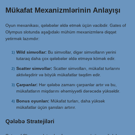
Mükafat Mexanizmlərinin Anlayışı
Oyun mexanikası, qələbələr əldə etmək üçün vacibdir. Gates of
Olympus slotunda aşağıdakı mühüm mexanizmlərə diqqət
yetirmək lazımdır:
Wild simvollar:
Bu simvollar, digər simvolların yerini
tutaraq daha çox qələbələr əldə etməyə kömək edir.
Scatter simvollar:
Scatter simvolları, mükafat turlarını
aktivləşdirir və böyük mükafatlar təqdim edir.
Çarpanlar:
Hər qələbə zamanı çarpanlar artır və bu,
mükafatların miqdarını əhəmiyyətli dərəcədə yüksəldir.
Bonus oyunları:
Mükafat turları, daha yüksək
mükafatlar üçün şansları artırır.
Qələbə Stratejiləri