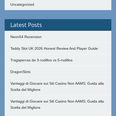
Uncategorized
Latest Posts
Neon54 Rezension
Teddy Slot UK 2026 Honest Review And Player Guide
Tragaperras de 3-rodillos vs 5-rodillos
DragonSlots
Vantaggi di Giocare sui Siti Casino Non AAMS: Guida alla
Scelta del Migliore
Vantaggi di Giocare sui Siti Casino Non AAMS: Guida alla
Scelta del Migliore