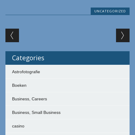
UNCATEGORIZED
Post navigation
Categories
Astrofotografie
Boeken
Business, Careers
Business, Small Business
casino