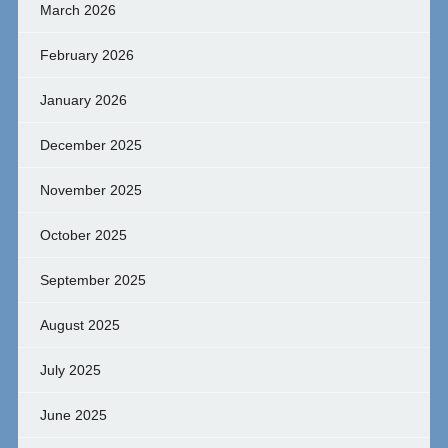
March 2026
February 2026
January 2026
December 2025
November 2025
October 2025
September 2025
August 2025
July 2025
June 2025