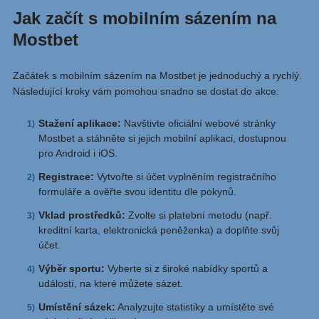
Jak začít s mobilním sázením na
Mostbet
Začátek s mobilním sázením na Mostbet je jednoduchý a rychlý.
Následující kroky vám pomohou snadno se dostat do akce:
Stažení aplikace:
Navštivte oficiální webové stránky
Mostbet a stáhněte si jejich mobilní aplikaci, dostupnou
pro Android i iOS.
Registrace:
Vytvořte si účet vyplněním registračního
formuláře a ověřte svou identitu dle pokynů.
Vklad prostředků:
Zvolte si platební metodu (např.
kreditní karta, elektronická peněženka) a doplňte svůj
účet.
Výběr sportu:
Vyberte si z široké nabídky sportů a
událostí, na které můžete sázet.
Umístění sázek:
Analyzujte statistiky a umístěte své