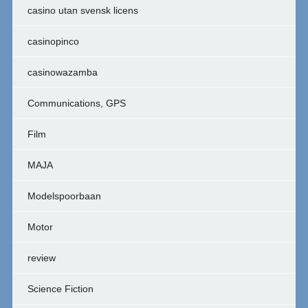
casino utan svensk licens
casinopinco
casinowazamba
Communications, GPS
Film
MAJA
Modelspoorbaan
Motor
review
Science Fiction