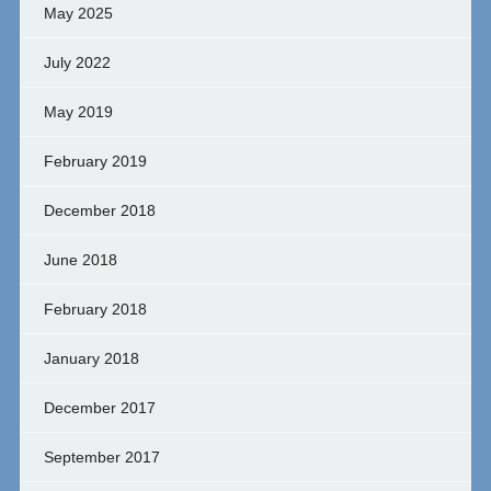
May 2025
July 2022
May 2019
February 2019
December 2018
June 2018
February 2018
January 2018
December 2017
September 2017